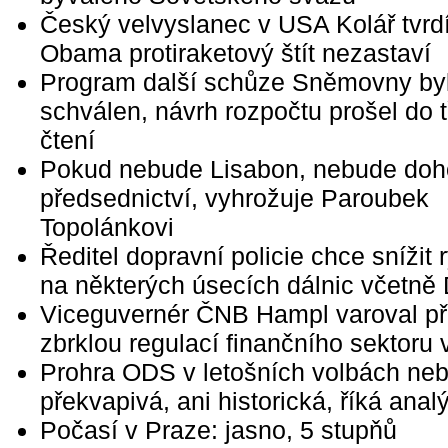
Český velvyslanec v USA Kolář tvrdí
Obama protiraketový štít nezastaví
Program další schůze Sněmovny by
schválen, návrh rozpočtu prošel do t
čtení
Pokud nebude Lisabon, nebude doh
předsednictví, vyhrožuje Paroubek
Topolánkovi
Ředitel dopravní policie chce snížit 
na některých úsecích dálnic včetně
Viceguvernér ČNB Hampl varoval p
zbrklou regulací finančního sektoru
Prohra ODS v letošních volbách neb
překvapivá, ani historická, říká anal
Počasí v Praze: jasno, 5 stupňů