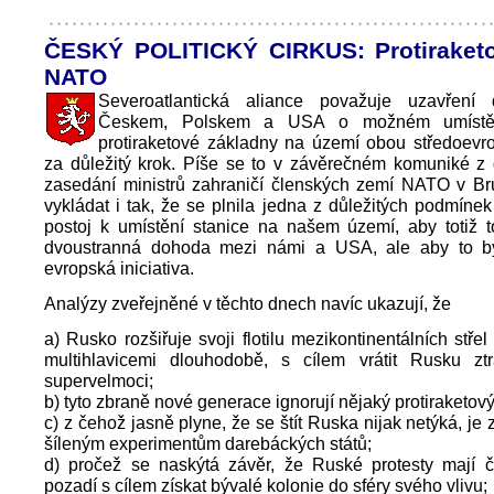
ČESKÝ POLITICKÝ CIRKUS: Protiraketo
NATO
Severoatlantická aliance považuje uzavření
Českem, Polskem a USA o možném umístěn
protiraketové základny na území obou středoevr
za důležitý krok. Píše se to v závěrečném komuniké z
zasedání ministrů zahraničí členských zemí NATO v Bru
vykládat i tak, že se plnila jedna z důležitých podmínek 
postoj k umístění stanice na našem území, aby totiž t
dvoustranná dohoda mezi námi a USA, ale aby to b
evropská iniciativa.
Analýzy zveřejněné v těchto dnech navíc ukazují, že
a) Rusko rozšiřuje svoji flotilu mezikontinentálních stře
multihlavicemi dlouhodobě, s cílem vrátit Rusku ztr
supervelmoci;
b) tyto zbraně nové generace ignorují nějaký protiraketový 
c) z čehož jasně plyne, že se štít Ruska nijak netýká, je
šíleným experimentům darebáckých států;
d) pročež se naskýtá závěr, že Ruské protesty mají či
pozadí s cílem získat bývalé kolonie do sféry svého vlivu;