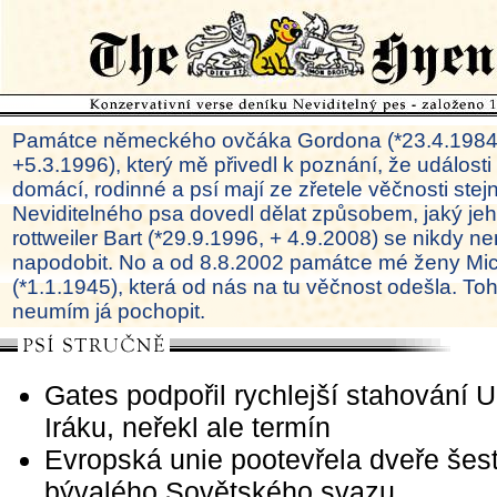
Památce německého ovčáka Gordona (*23.4.1984
+5.3.1996), který mě přivedl k poznání, že události
domácí, rodinné a psí mají ze zřetele věčnosti ste
Neviditelného psa dovedl dělat způsobem, jaký je
rottweiler Bart (*29.9.1996, + 4.9.2008) se nikdy ne
napodobit. No a od 8.8.2002 památce mé ženy Mi
(*1.1.1945), která od nás na tu věčnost odešla. To
neumím já pochopit.
Gates podpořil rychlejší stahování 
Iráku, neřekl ale termín
Evropská unie pootevřela dveře šes
bývalého Sovětského svazu