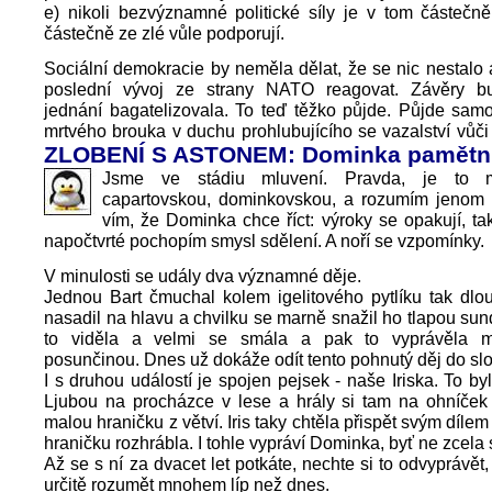
e) nikoli bezvýznamné politické síly je v tom částečně
částečně ze zlé vůle podporují.
Sociální demokracie by neměla dělat, že se nic nestalo
poslední vývoj ze strany NATO reagovat. Závěry b
jednání bagatelizovala. To teď těžko půjde. Půjde sam
mrtvého brouka v duchu prohlubujícího se vazalství vůč
ZLOBENÍ S ASTONEM: Dominka pamětn
Jsme ve stádiu mluvení. Pravda, je to m
capartovskou, dominkovskou, a rozumím jenom
vím, že Dominka chce říct: výroky se opakují, tak
napočtvrté pochopím smysl sdělení. A noří se vzpomínky.
V minulosti se udály dva významné děje.
Jednou Bart čmuchal kolem igelitového pytlíku tak dlo
nasadil na hlavu a chvilku se marně snažil ho tlapou su
to viděla a velmi se smála a pak to vyprávěla m
posunčinou. Dnes už dokáže odít tento pohnutý děj do slo
I s druhou událostí je spojen pejsek - naše Iriska. To b
Ljubou na procházce v lese a hrály si tam na ohníček 
malou hraničku z větví. Iris taky chtěla přispět svým dílem
hraničku rozhrábla. I tohle vypráví Dominka, byť ne zcela
Až se s ní za dvacet let potkáte, nechte si to odvyprávět,
určitě rozumět mnohem líp než dnes.