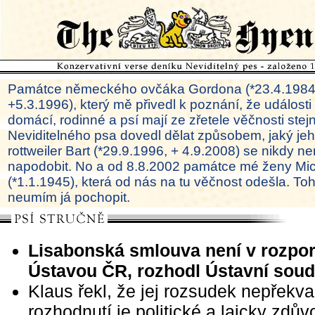
Památce německého ovčáka Gordona (*23.4.1984
+5.3.1996), který mě přivedl k poznání, že události
domácí, rodinné a psí mají ze zřetele věčnosti ste
Neviditelného psa dovedl dělat způsobem, jaký je
rottweiler Bart (*29.9.1996, + 4.9.2008) se nikdy ne
napodobit. No a od 8.8.2002 památce mé ženy Mi
(*1.1.1945), která od nás na tu věčnost odešla. To
neumím já pochopit.
Lisabonská smlouva není v rozpor
Ústavou ČR, rozhodl Ústavní soud
Klaus řekl, že jej rozsudek nepřekva
rozhodnutí je politické a laicky zdů