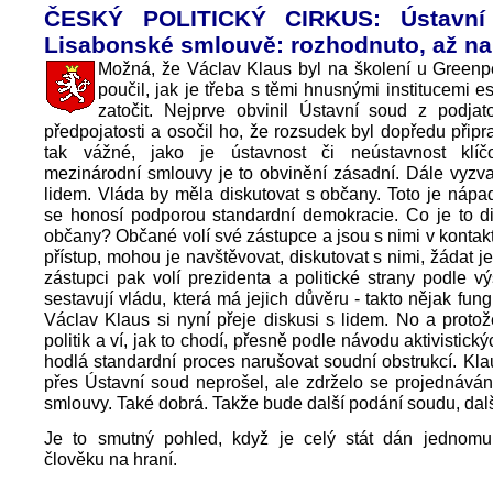
ČESKÝ POLITICKÝ CIRKUS: Ústavní
Lisabonské smlouvě: rozhodnuto, až na
Možná, že Václav Klaus byl na školení u Greenp
poučil, jak je třeba s těmi hnusnými institucemi e
zatočit. Nejprve obvinil Ústavní soud z podjatos
předpojatosti a osočil ho, že rozsudek byl dopředu připr
tak vážné, jako je ústavnost či neústavnost klíč
mezinárodní smlouvy je to obvinění zásadní. Dále vyzva
lidem. Vláda by měla diskutovat s občany. Toto je nápa
se honosí podporou standardní demokracie. Co je to di
občany? Občané volí své zástupce a jsou s nimi v kontakt
přístup, mohou je navštěvovat, diskutovat s nimi, žádat je
zástupci pak volí prezidenta a politické strany podle v
sestavují vládu, která má jejich důvěru - takto nějak fun
Václav Klaus si nyní přeje diskusi s lidem. No a proto
politik a ví, jak to chodí, přesně podle návodu aktivistick
hodlá standardní proces narušovat soudní obstrukcí. Kl
přes Ústavní soud neprošel, ale zdrželo se projednává
smlouvy. Také dobrá. Takže bude další podání soudu, další
Je to smutný pohled, když je celý stát dán jedno
člověku na hraní.