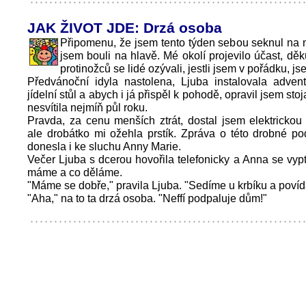
JAK ŽIVOT JDE: Drzá osoba
Připomenu, že jsem tento týden sebou seknul na ná
jsem bouli na hlavě. Mé okolí projevilo účast, děku
protinožců se lidé ozývali, jestli jsem v pořádku, j
Předvánoční idyla nastolena, Ljuba instalovala adven
jídelní stůl a abych i já přispěl k pohodě, opravil jsem stoj
nesvítila nejmíň půl roku.
Pravda, za cenu menších ztrát, dostal jsem elektrickou
ale drobátko mi ožehla prstík. Zpráva o této drobné p
donesla i ke sluchu Anny Marie.
Večer Ljuba s dcerou hovořila telefonicky a Anna se vypt
máme a co děláme.
"Máme se dobře," pravila Ljuba. "Sedíme u krbíku a povíd
"Aha," na to ta drzá osoba. "Neffí podpaluje dům!"