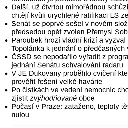
Další, už čtvrtou mimořádnou schůz
chtějí kvůli urychlené ratifikaci LS z
Senát se poprvé sešel v novém slož
předsedou opět zvolen Přemysl Sob
Paroubek hrozí vládní krizí a vyzval
Topolánka k jednání o předčasných 
ČSSD se nepodařilo vyřadit z prog
jednání Senátu schvalování radaru
V JE Dukovany proběhlo cvičení kte
prověřit řešení velké havárie
Po čistkách ve vedení nemocnic ch
zjistit
zvýhodňované
obce
Počasí v Praze: zataženo, teploty t
nulou