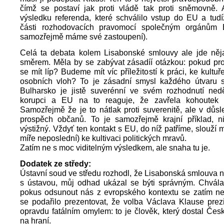
čímž se postaví jak proti vládě tak proti sněmovně. A
výsledku referenda, které schválilo vstup do EU a tud
části rozhodovacích pravomocí společným orgánům 
samozřejmě máme své zastoupení).
Celá ta debata kolem Lisabonské smlouvy ale jde ně
směrem. Měla by se zabývat zásadíí otázkou: pokud pr
se mít líp? Budeme mít víc příležitostí k práci, ke kultuř
osobních vloh? To je zásadní smysl každého útvaru st
Bulharsko je jistě suverénní ve svém rozhodnutí neděl
korupci a EU na to reaguje, že zavřela kohoutek 
Samozřejmě že je to nátlak proti suverenitě, ale v důsl
prospěch občanů. To je samozřejmě krajní příklad, n
výstižný. Vždyť ten kontakt s EU, do níž patříme, slouží 
míře neposlední) ke kultivaci politických mravů.
Zatím ne s moc viditelným výsledkem, ale snaha tu je.
Dodatek ze středy:
Ústavní soud ve středu rozhodl, že Lisabonská smlouva n
s ústavou, můj odhad ukázal se býti správným. Chvála
pokus odsunout nás z evropského kontextu se zatím nep
se podařilo prezentovat, že volba Václava Klause prez
opravdu fatálním omylem: to je člověk, který dostal Čes
na hraní.