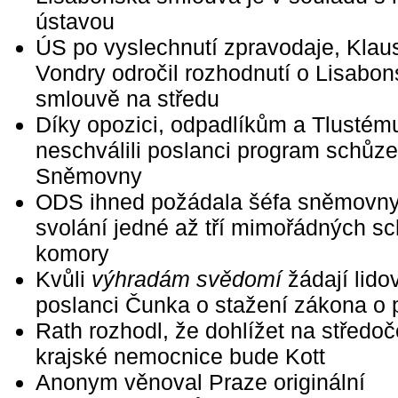
ústavou
ÚS po vyslechnutí zpravodaje, Klau
Vondry odročil rozhodnutí o Lisabo
smlouvě na středu
Díky opozici, odpadlíkům a Tlustému
neschválili poslanci program schůze
Sněmovny
ODS ihned požádala šéfa sněmovny
svolání jedné až tří mimořádných sc
komory
Kvůli
výhradám svědomí
žádají lido
poslanci Čunka o stažení zákona o 
Rath rozhodl, že dohlížet na středo
krajské nemocnice bude Kott
Anonym věnoval Praze originální