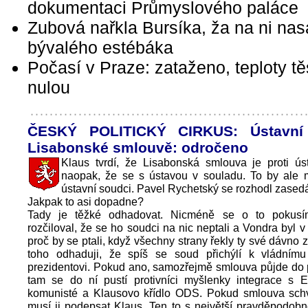
dokumentaci Průmyslového paláce
Zubová nařkla Bursíka, ža na ni nas
bývalého estébáka
Počasí v Praze: zataženo, teploty t
nulou
ČESKÝ POLITICKÝ CIRKUS: Ústavní
Lisabonské smlouvě: odročeno
Klaus tvrdí, že Lisabonská smlouva je proti ús
naopak, že se s ústavou v souladu. To by ale m
ústavní soudci. Pavel Rychetský se rozhodl zasedá
Jakpak to asi dopadne?
Tady je těžké odhadovat. Nicméně se o to pokusí
rozčiloval, že se ho soudci na nic neptali a Vondra byl v 
proč by se ptali, když všechny strany řekly ty své dávno 
toho odhaduji, že spíš se soud přichýlí k vládnímu
prezidentovi. Pokud ano, samozřejmě smlouva půjde do 
tam se do ní pustí protivníci myšlenky integrace s E
komunisté a Klausovo křídlo ODS. Pokud smlouva sch
musí ji podepsat Klaus. Ten to s největší pravděpodobn