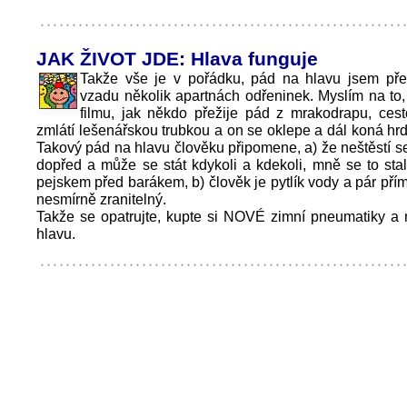
JAK ŽIVOT JDE: Hlava funguje
Takže vše je v pořádku, pád na hlavu jsem pře
vzadu několik apartnách odřeninek. Myslím na to
filmu, jak někdo přežije pád z mrakodrapu, ces
zmlátí lešenářskou trubkou a on se oklepe a dál koná hrd
Takový pád na hlavu člověku připomene, a) že neštěstí 
dopřed a může se stát kdykoli a kdekoli, mně se to sta
pejskem před barákem, b) člověk je pytlík vody a pár přím
nesmírně zranitelný.
Takže se opatrujte, kupte si NOVÉ zimní pneumatiky a 
hlavu.