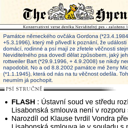
Památce německého ovčáka Gordona (*23.4.1984
+5.3.1996), který mě přivedl k poznání, že události
domácí, rodinné a psí mají ze zřetele věčnosti ste
Neviditelného psa dovedl dělat způsobem, jaký je
rottweiler Bart (*29.9.1996, + 4.9.2008) se nikdy ne
napodobit. No a od 8.8.2002 památce mé ženy Mi
(*1.1.1945), která od nás na tu věčnost odešla. To
neumím já pochopit.
FLASH
: Ústavní soud ve středu roz
Lisabonská smlouva není v rozporu 
Narozdíl od Klause tvrdil Vondra př
Lisabonská smlouva je v souladu s 