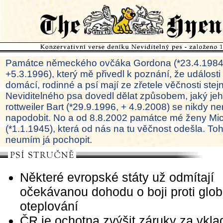
Památce německého ovčáka Gordona (*23.4.1984
+5.3.1996), který mě přivedl k poznání, že události
domácí, rodinné a psí mají ze zřetele věčnosti ste
Neviditelného psa dovedl dělat způsobem, jaký je
rottweiler Bart (*29.9.1996, + 4.9.2008) se nikdy ne
napodobit. No a od 8.8.2002 památce mé ženy Mi
(*1.1.1945), která od nás na tu věčnost odešla. To
neumím já pochopit.
Některé evropské státy už odmítají
očekávanou dohodu o boji proti glo
oteplování
ČR je ochotna zvýšit záruky za vkla