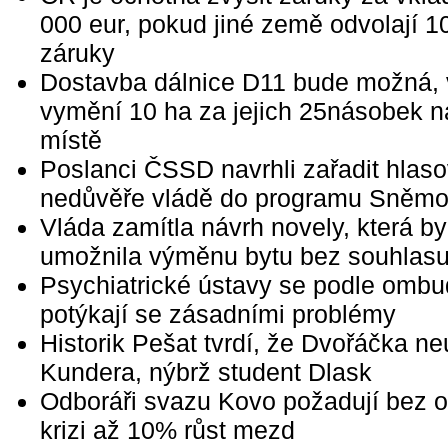
000 eur, pokud jiné země odvolají 
záruky
Dostavba dálnice D11 bude možná, 
vymění 10 ha za jejich 25násobek n
místě
Poslanci ČSSD navrhli zařadit hlaso
nedůvěře vládě do programu Sněm
Vláda zamítla návrh novely, která by
umožnila výměnu bytu bez souhlasu
Psychiatrické ústavy se podle om
potýkají se zásadními problémy
Historik Pešat tvrdí, že Dvořáčka ne
Kundera, nýbrž student Dlask
Odboráři svazu Kovo požadují bez 
krizi až 10% růst mezd