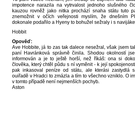
impotence narazila na vytrvalost jednoho slušného čl
kauzou rovněž jako nitka prochází snaha státu tuto pa
znemožnit v očích veřejnosti myslím, že dnešním 
dokonale podařilo a Hyeny to bohužel sežraly i s navijáke
Hobbit
Opověď:
Ave Hobbite, já to zas tak dalece nesežral, však jsem ta
paní Havránková správně činila. Shodou okolností js
informován a je to ještě horší, než říkáš: ona si dok
člověka, který chtěl půdu s ní vyměnit - k její spokojenost
pak inkasoval peníze od státu, ale kterási zastydlá 
ouiřadě v Hradci to zmázla a tím to všechno vzniklo. O im
v tomto případě není nejmenších pochyb.
Aston