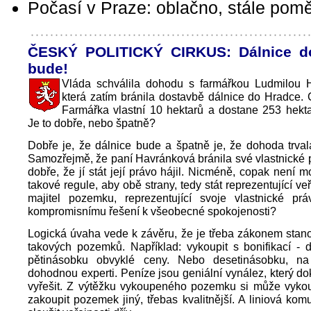
Počasí v Praze: oblačno, stále pomě
ČESKÝ POLITICKÝ CIRKUS: Dálnice d
bude!
Vláda schválila dohodu s farmářkou Ludmilou 
která zatím bránila dostavbě dálnice do Hradce.
Farmářka vlastní 10 hektarů a dostane 253 hekt
Je to dobře, nebo špatně?
Dobře je, že dálnice bude a špatně je, že dohoda trvala
Samozřejmě, že paní Havránková bránila své vlastnické pr
dobře, že jí stát její právo hájil. Nicméně, copak není m
takové regule, aby obě strany, tedy stát reprezentující v
majitel pozemku, reprezentující svoje vlastnické prá
kompromisnímu řešení k všeobecné spokojenosti?
Logická úvaha vede k závěru, že je třeba zákonem stanov
takových pozemků. Například: vykoupit s bonifikací - 
pětinásobku obvyklé ceny. Nebo desetinásobku, n
dohodnou experti. Peníze jsou geniální vynález, který d
vyřešit. Z výtěžku vykoupeného pozemku si může vykou
zakoupit pozemek jiný, třebas kvalitnější. A liniová ko