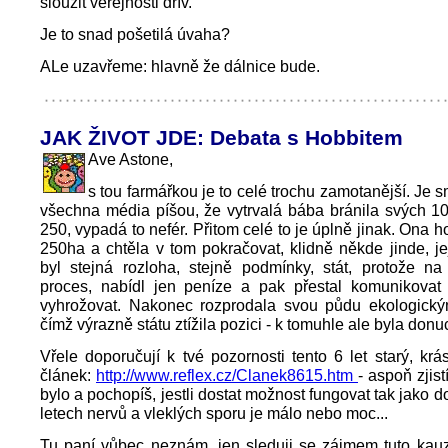
sloužit veřejnosti dřív.
Je to snad pošetilá úvaha?
ALe uzavřeme: hlavně že dálnice bude.
JAK ŽIVOT JDE: Debata s Hobbitem
Ave Astone,
s tou farmářkou je to celé trochu zamotanější. Je 
všechna média píšou, že vytrvalá bába bránila svých 1
250, vypadá to nefér. Přitom celé to je úplně jinak. Ona 
250ha a chtěla v tom pokračovat, klidně někde jinde, j
byl stejná rozloha, stejně podmínky, stát, protože na
proces, nabídl jen peníze a pak přestal komunikovat
vyhrožovat. Nakonec rozprodala svou půdu ekologickým
čímž výrazně státu ztížila pozici - k tomuhle ale byla don
Vřele doporučují k tvé pozornosti tento 6 let starý, kr
článek:
http://www.reflex.cz/Clanek8615.htm
- aspoň zjist
bylo a pochopíš, jestli dostat možnost fungovat tak jako 
letech nervů a vleklých sporu je málo nebo moc...
Tu paní vůbec neznám, jen sleduji se zájmem tuto kauz