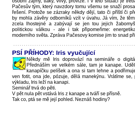
osobní zájmy, tlaky, vlivy, provize. I v této situaci je tř
Pačesův tým, který navzdory tomu všemu se snaží prosad
řešení. Protože se zázraky někdy dějí, tato či příští či př
by mohla závěry odborníků vzít v úvahu. Já vím, že tě
zcela lhostejné a zabývají se jen tou jejich žabomy
politickou válkou - ale i tak připomeňme: energetik
moderního světa. Zpráva Pačesovy komise jim to snad p
PSÍ PŘÍHODY: Iris vyučující
Někdy mě Iris doprovází na semináře o digitáln
Přednáším ve velkém sále, tam je kanape. Uděl
kanapíčku pelíšek a ona si tam lehne a podřimu
ven fotit, ona jde, pózuje, dělá manekýnu. Vrátíme se,
výkladu, Iris leží na kanapi.
Seminář trvá do pěti.
V pět nula pět vstává Iris z kanape a tváří se přísně.
Tak co, ptá se mě její pohled. Neznáš hodiny?