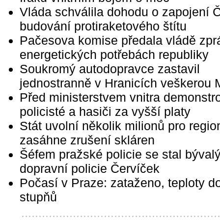
Vláda schválila dohodu o zapojení 
budování protiraketového štítu
Pačesova komise předala vládě zpr
energetických potřebách republiky
Soukromý autodopravce zastavil
jednostranně v Hranicích veškerou
Před ministerstvem vnitra demonstro
policisté a hasiči za vyšší platy
Stát uvolní několik milionů pro regio
zasáhne zrušení skláren
Šéfem pražské policie se stal bývalý
dopravní policie Červíček
Počasí v Praze: zataženo, teploty d
stupňů