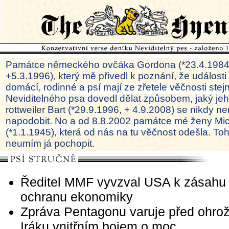
Památce německého ovčáka Gordona (*23.4.1984
+5.3.1996), který mě přivedl k poznání, že události
domácí, rodinné a psí mají ze zřetele věčnosti ste
Neviditelného psa dovedl dělat způsobem, jaký je
rottweiler Bart (*29.9.1996, + 4.9.2008) se nikdy ne
napodobit. No a od 8.8.2002 památce mé ženy Mi
(*1.1.1945), která od nás na tu věčnost odešla. To
neumím já pochopit.
Ředitel MMF vyvzval USA k zásahu
ochranu ekonomiky
Zpráva Pentagonu varuje před ohro
Iráku vnitřním bojem o moc