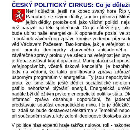
ČESKÝ POLITICKÝ CIRKUS: Co je důleži
Není důležité, jestli na kopec zvaný hora Říp 
Paroubek se svými dědky, anebo příznivci Mil
jejich dědky, protože oni, jako všichni politici, nej
než paraziti na těle společnosti. Co je důležité je, ja
bude ubírat naše energetika. K oponentuře poslal ve s
Topolánek závěrečnou zprávu komise vedenou předse
věd Václavem Pačesem. Tato komise, jak je veřejnosti 
proti proudu ideologicky zbarveného antijaderného
závěrečné zprávy prolnuly ve středu na veřejnost jen úryv
je třeba zastávat krajní opatrnost. Manipulační schopnost
veřejnoprávních, včetně tiskové kanceláře, je bezbř
tedy na vědomí, že takto profiltrovaná zpráva zdůraz
úsporným programům v energetice. Ty jsou nepochybně p
proto, že jsme stále ještě dědici socialistické ne-eko
patřilo nehorázné plýtvání energií. Energetická uměř
nadále být důležitým prvkem energetické politiky státu. D
informací zpráva obsahuje doporučení, že jaderná
představuje součást energetického mixu. I to je důležité
to, zdali se bude dostavovat elektrárna v Temelíně neb
při současném stavu, kdy zelení ideologové dostavbu zab
V politice hlas expertů hraje takřka nulovou roli - nakonec