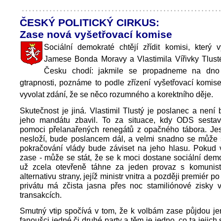
ČESKÝ POLITICKÝ CIRKUS:
Zase nová vyšetřovací komise
Sociální demokraté chtějí zřídit komisi, který v
Jamese Bonda Moravy a Vlastimila Vířivky Tlust
Česku chodí: jakmile se propadneme na dno 
gtrapnosti, poznáme to podle zřízení vyšetřovací komise
vyvolat zdání, že se něco rozumného a korektního děje.
Skutečnost je jiná. Vlastimil Tlustý je poslanec a není
jeho mandátu zbavil. To za situace, kdy ODS sestav
pomoci přelanařených renegátů z opačného tábora. Jes
nesloží, bude poslancem dál, a velmi snadno se může s
pokračování vlády bude záviset na jeho hlasu. Pokud 
zase - může se stát, že se k moci dostane sociální demo
už zcela otevřeně táhne za jeden provaz s komunist
alternativu strany, jejíž ministr vnitra a později premiér 
privátu má zčista jasna přes noc stamiliónové zisky 
transakcích.
Smutný vtip spočívá v tom, že k volbám zase půjdou jen
fanoušci jedné či druhé party a těm je jedno, co ta jejich