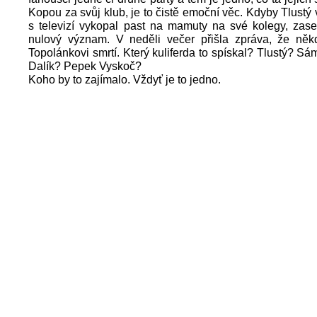
Kopou za svůj klub, je to čistě emoční věc. Kdyby Tlustý 
s televizí vykopal past na mamuty na své kolegy, zase
nulový význam. V neděli večer přišla zpráva, že něk
Topolánkovi smrtí. Který kuliferda to spískal? Tlustý? S
Dalík? Pepek Vyskoč?
Koho by to zajímalo. Vždyť je to jedno.