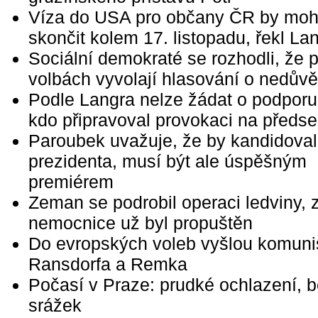
Víza do USA pro občany ČR by moh
skončit kolem 17. listopadu, řekl La
Sociální demokraté se rozhodli, že 
volbách vyvolají hlasování o nedůvě
Podle Langra nelze žádat o podporu
kdo připravoval provokaci na předse
Paroubek uvažuje, že by kandidoval
prezidenta, musí být ale úspěšným
premiérem
Zeman se podrobil operaci ledviny, 
nemocnice už byl propuštěn
Do evropských voleb vyšlou komuni
Ransdorfa a Remka
Počasí v Praze: prudké ochlazení, 
srážek