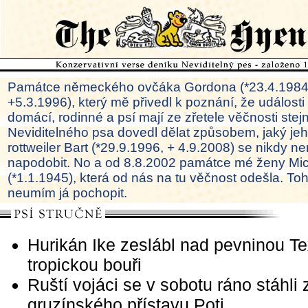
Památce německého ovčáka Gordona (*23.4.1984
+5.3.1996), který mě přivedl k poznání, že události
domácí, rodinné a psí mají ze zřetele věčnosti ste
Neviditelného psa dovedl dělat způsobem, jaký je
rottweiler Bart (*29.9.1996, + 4.9.2008) se nikdy ne
napodobit. No a od 8.8.2002 památce mé ženy Mi
(*1.1.1945), která od nás na tu věčnost odešla. To
neumím já pochopit.
Hurikán Ike zeslábl nad pevninou T
tropickou bouři
Ruští vojáci se v sobotu ráno stáhli 
gruzínského přístavu Poti