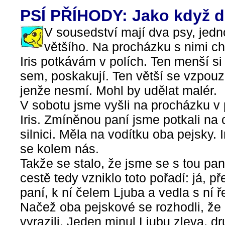
PSÍ PŘÍHODY: Jako když d
V sousedství mají dva psy, jed
většího. Na procházku s nimi c
Iris potkávám v polích. Ten menší si s
sem, poskakují. Ten větší se vzpouzí
jenže nesmí. Mohl by udělat malér.
V sobotu jsme vyšli na procházku v 
Iris. Zmíněnou paní jsme potkali na 
silnici. Měla na vodítku oba pejsky. I
se kolem nás.
Takže se stalo, že jsme se s tou paní
cestě tedy vzniklo toto pořadí: já, 
paní, k ní čelem Ljuba a vedla s ní ř
Načež oba pejskové se rozhodli, že 
vyrazili. Jeden minul Ljubu zleva, d