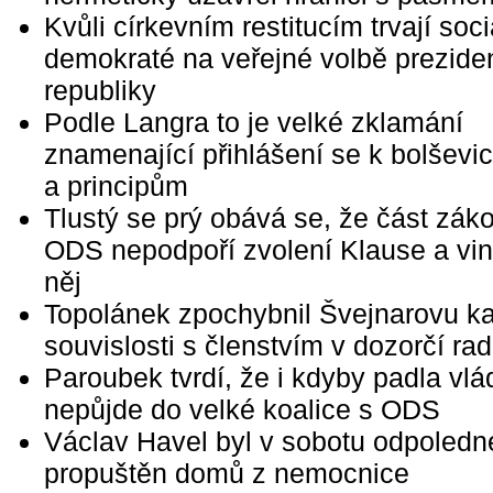
Kvůli církevním restitucím trvají soci
demokraté na veřejné volbě prezide
republiky
Podle Langra to je velké zklamání
znamenající přihlášení se k bolševic
a principům
Tlustý se prý obává se, že část zák
ODS nepodpoří zvolení Klause a vin
něj
Topolánek zpochybnil Švejnarovu k
souvislosti s členstvím v dozorčí r
Paroubek tvrdí, že i kdyby padla v
nepůjde do velké koalice s ODS
Václav Havel byl v sobotu odpoledn
propuštěn domů z nemocnice