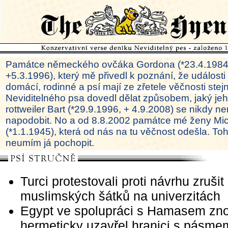
Památce německého ovčáka Gordona (*23.4.1984
+5.3.1996), který mě přivedl k poznání, že události
domácí, rodinné a psí mají ze zřetele věčnosti ste
Neviditelného psa dovedl dělat způsobem, jaký je
rottweiler Bart (*29.9.1996, + 4.9.2008) se nikdy ne
napodobit. No a od 8.8.2002 památce mé ženy Mi
(*1.1.1945), která od nás na tu věčnost odešla. To
neumím já pochopit.
Turci protestovali proti návrhu zruši
muslimských šátků na univerzitách
Egypt ve spolupráci s Hamasem zn
hermeticky uzavřel hranici s pásm