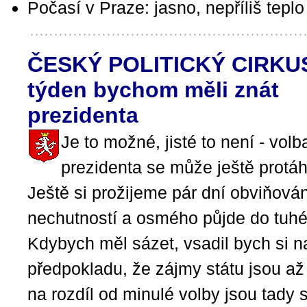
Počasí v Praze: jasno, nepříliš teplo
ČESKÝ POLITICKÝ CIRKUS
týden bychom měli znát
prezidenta
Je to možné, jisté to není - volb
prezidenta se může ještě protáh
Ještě si prožijeme pár dní obviňován
nechutností a osmého půjde do tuhé
Kdybych měl sázet, vsadil bych si 
předpokladu, že zájmy státu jsou až
na rozdíl od minulé volby jsou tady 