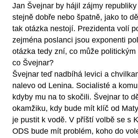
Jan Švejnar by hájil zájmy republiky 
stejně dobře nebo špatně, jako to d
tak otázka nestojí. Prezidenta volí p
zejména poslanci jsou exponenti poli
otázka tedy zní, co může politickým
co Švejnar?
Švejnar teď nadbíhá levici a chvilkam
nalevo od Lenina. Socialisté a komun
kdyby mu na to skočili. Švejnar to dě
okamžiku, kdy bude mít klíč od Mat
je pustit k vodě. V příští volbě se 
ODS bude mít problém, koho do vol