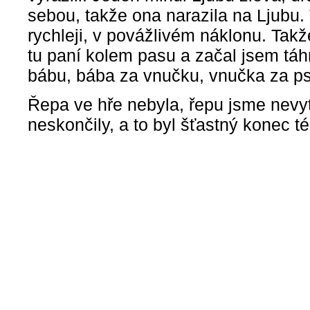
sebou, takže ona narazila na Ljubu. 
rychleji, v povážlivém náklonu. Tak
tu paní kolem pasu a začal jsem táh
bábu, bába za vnučku, vnučka za ps
Řepa ve hře nebyla, řepu jsme nevyt
neskončily, a to byl šťastný konec t