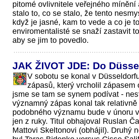
pitomé ovlivnitele veřejného mínění 
stalo to, co se stalo, že tento nesmy
když je jasné, kam to vede a co je t
enviromentalisté se snaží zastavit to
aby se jim to povedlo.
JAK ŽIVOT JDE: Do Düsse
V sobotu se konal v Düsseldor
zápasů, který vrcholil zápasem o
jsme se tam se synem podívat - nest
významný zápas konal tak relativně 
podobného významu bude v únoru v 
jen z ruky. Titul obhajoval Ruslan Č
Mattovi Skeltonovi (obhájil). Druhý