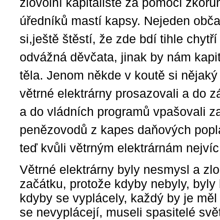
zlovolní kapitalisté za pomoci zkor
úředníků mastí kapsy. Nejeden obča
si,ještě štěstí, že zde bdí tihle chyt
odvážná děvčata, jinak by nám kapit
těla. Jenom někde v koutě si nějak
větrné elektrárny prosazovali a do
a do vládních programů vpašovali z
penězovodů z kapes daňových poplatní
teď kvůli větrným elektrárnám nejvíc
Větrné elektrárny byly nesmysl a zl
začátku, protože kdyby nebyly, byly 
kdyby se vyplácely, každý by je měl
se nevyplácejí, museli spasitelé svě