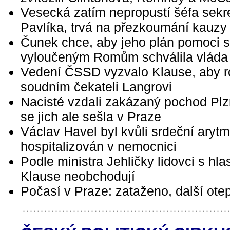
Vesecká zatím nepropustí šéfa sekre
Pavlíka, trvá na přezkoumání kauzy
Čunek chce, aby jeho plán pomoci s
vyloučeným Romům schválila vláda
Vedení ČSSD vyzvalo Klause, aby r
soudním čekateli Langrovi
Nacisté vzdali zakázaný pochod Plz
se jich ale sešla v Praze
Václav Havel byl kvůli srdeční arytm
hospitalizován v nemocnici
Podle ministra Jehličky lidovci s hla
Klause neobchodují
Počasí v Praze: zataženo, další otep