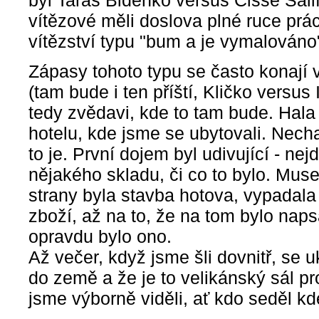
byl Taras Bidenko versus Cisse Salif
vítězové měli doslova plné ruce prá
vítězství typu "bum a je vymalováno
Zápasy tohoto typu se často konají
(tam bude i ten příští, Kličko versus
tedy zvědavi, kde to tam bude. Hala
hotelu, kde jsme se ubytovali. Necha
to je. První dojem byl udivující - nejd
nějakého skladu, či co to bylo. Musel
strany byla stavba hotova, vypadala
zboží, až na to, že na tom bylo naps
opravdu bylo ono.
Až večer, když jsme šli dovnitř, se 
do země a že je to velikánský sál pro
jsme výborně viděli, ať kdo seděl kd