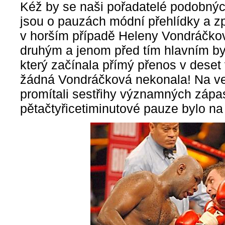
Kéž by se naši pořadatelé podobnýc
jsou o pauzách módní přehlídky a z
v horším případě Heleny Vondráčkov
druhým a jenom před tím hlavním byl
který začínala přímý přenos v deset 
žádná Vondráčková nekonala! Na v
promítali sestřihy významných zápasů
pětačtyřicetiminutové pauze bylo na