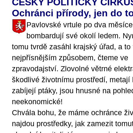
ČESKÝ POLITICKÝ CIRKU
Ochránci přírody, jen do t
Pavlovské vrtule po dva měsíce
bombardují své okolí ledem. Nyn
tomu tvrdě zasáhl krajský úřad, a to
nejpřísnějším způsobem, čteme ve
zpravodajství. Zlovolné větrné elekt
škodlivé životnímu prostředí, metají 
zabíjejí ptáky, jsou hnusné na pohle
neekonomické!
Chvála bohu, že máme ochránce život
najdou prostředky, jak zamezit tomu