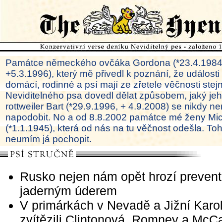
Památce německého ovčáka Gordona (*23.4.1984
+5.3.1996), který mě přivedl k poznání, že události
domácí, rodinné a psí mají ze zřetele věčnosti ste
Neviditelného psa dovedl dělat způsobem, jaký je
rottweiler Bart (*29.9.1996, + 4.9.2008) se nikdy ne
napodobit. No a od 8.8.2002 památce mé ženy Mi
(*1.1.1945), která od nás na tu věčnost odešla. To
neumím já pochopit.
Rusko nejen nám opět hrozí prevent
jaderným úderem
V primárkách v Nevadě a Jižní Karo
zvítězili Clintonová, Romney a McC