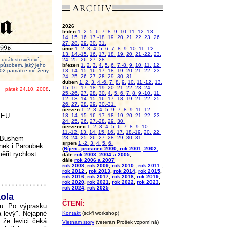
2026
leden
1.
2.
5.
6.
7.
8.
9.
10.-11.
12.
13.
14.
15.
16.
17.-18.
19.
20.
21.
22.
23.
26.
27.
28.
29.
30.
31.
únor
1.
2.
3.
4.
5.
6.
7.-8.
9.
10.
11.
12.
13.
14.-15.
16.
17.
18.
19.
20.
21.-22.
23.
události světové,
24.
25.
26.
27.
28.
 způsobem, jaký jeho
březen
1.
2.
3.
4.
5.
6.
7.-8.
9.
10.
11.
12.
2002 památce mé ženy
13.
14.-15.
16.
17.
18.
19.
20.
21.-22.
23.
24.
25.
26.
27.
28.-29.
30.
31.
duben
1.
2.
3.
4.-6.
7.
8.
9.
10.
11.-12.
13.
15.
16.
17.
18.-19.
20.
21.
22.
23.
24.
pátek 24.10. 2008
,
25.-26.
27.
28.
30.
4.
5.
6.
7.
8.
9.-10.
11.
12.
13.
14.
15.
16.-17.
18.
19.
21.
22.
25.
26.
27.
28.
29.
30.-31.
červen
1.
2.
3.
4.
5.
9.-7.
8.
9.
11.
12.
í EU
13.-14.
15.
16.
17.
18.
19.
20.-21.
22.
23.
24.
25.
26.
27.-28.
29.
30.
červenec
1.
2.
3.
4.-5.
6.
7.
8.
9.
10.
11.-12.
13.
14.
15.
16.
17.
18.-19.
20.
22.
s Bushem
23.
24.
25.-26.
27.
28.
29.
30.
31.
srpen
1.-2.
3.
4.
5.
6.
ánek i Paroubek
(
Říjen - prosinec 2000, rok 2001, 2002,
ěřit rychlost
dále
rok 2003, 2004 a 2005
,
dále
rok 2006 a 2007
rok 2008
,
rok 2009
,
rok 2010
,
rok 2011
,
rok 2012
,
rok 2013
,
rok 2014
,
rok 2015
,
rok 2016
,
rok 2017
,
rok 2018
,
rok 2019
,
rok 2020
,
rok 2021
,
rok 2022
,
rok 2023
,
rok 2024
,
rok 2025
ola
ČTENÍ:
nu. Po výprasku
 levý". Nejapné
Kontakt
(sci-fi workshop)
že levici čeká
Vietnam story
(veterán Prošek vzpomíná)