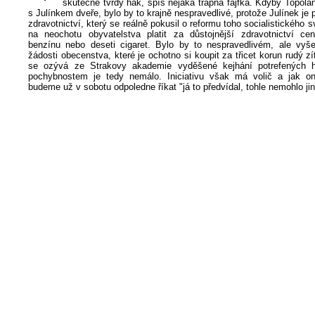
skutečně tvrdý hák, spíš nějaká trapná fajfka. Kdyby Topolán
s Julínkem dveře, bylo by to krajně nespravedlivé, protože Julínek je 
zdravotnictví, který se reálně pokusil o reformu toho socialistického s
na neochotu obyvatelstva platit za důstojnější zdravotnictví cen
benzínu nebo deseti cigaret. Bylo by to nespravedlivém, ale vyše
žádosti obecenstva, které je ochotno si koupit za třicet korun rudý zí
se ozývá ze Strakovy akademie vyděšené kejhání potrefených 
pochybnostem je tedy nemálo. Iniciativu však má volič a jak on
budeme už v sobotu odpoledne říkat "já to předvídal, tohle nemohlo ji