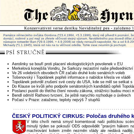
Památce německého ovčáka Gordona (*23.4.1984, +5.3.1996), který mě přivedl k poznání, že 
domácí, rodinné a psí mají ze zřetele věčnosti stejný význam. Neviditelného psa dovedl dělat
nástupce rottweiler Bart (*29.9.1996, + 4.9.2008) se nikdy nenaučil napodobit. No a od 8.8.
Michaely (*1.1.1945), která od nás na tu věčnost odešla. Tohle zase neumím já pochopit.
Aerolinky se bouří proti placení ekologistických povolenek v EU
Merkelová konejšila Vondru, že Sarkozy nezastíní naše předsednictv
Ve 26 volebních obvodech ČR začalo druhé kolo senátních voleb
Tošenovský i Topolánek popřeli informace o nabídce křesla ve vládě
Topolánek potvrdil zrušení své cesty do USA, kde se měl se setkat 
Do Klause se kvůli jeho podpoře senátorských kandidátů opřeli Topol
Poslanci pustili do třetího čtení novelu zákona, strážníci budou moci m
Bendl odmítl Rathovo tvrzení, že ještě narychlo rozhoduje o úvěrech
Počasí v Praze: zataženo, teploty nejvýš 7 stupňů
ČESKÝ POLITICKÝ CIRKUS: Poločas druhého k
V této chvíli nemá smysl komentovat naši politickou scé
minulý týden se pokouší ODS odpovědět "pravým hákem na
machrování kolem změn nezměn vlády ale nedává naději, 