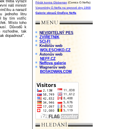
ek třeba vyrazil
Pérák kontra Globeman
(Comics O.Neffa)
první náš ministr
Vzpomínky O.Neffa na srpnové dny 1968
vinčíku a narazil
Galerie obrazů Ondřeje Neffa
u jednoho litru
l by tím vstříc
třek. Místo toho
husí. Důvodů k
 rozhodne, tak
NEVIDITELNÝ PES
nak dopadnout".
ZVÍŘETNÍK
SCI-FI
Knéblův web
WOLESCHKO.CZ
Astonův web
NEFF.CZ
Neffova galerie
Wagnerův web
BOSKOWAN.COM