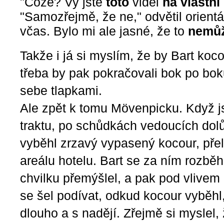
"Cože? Vy jste
toto
viděl
na vlastní
"Samozřejmě, že ne," odvětil orient
včas. Bylo mi ale jasné, že to
nemůž
Takže i já si myslím, že by Bart koco
třeba by pak pokračovali bok po bo
sebe tlapkami.
Ale zpět k tomu Mövenpicku. Když j
traktu, po schůdkách vedoucích dol
vyběhl zrzavý vypasený kocour, přel
areálu hotelu. Bart se za ním rozběhl
chvilku přemýšlel, a pak pod vlive
se šel podívat, odkud kocour vyběhl,
dlouho a s nadějí. Zřejmě si myslel,