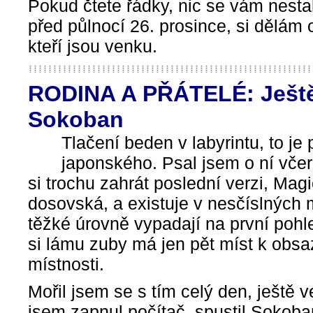
Pokud čtete řádky, nic se vám nestal
před půlnocí 26. prosince, si dělám o
kteří jsou venku.
RODINA A PŘÁTELÉ: Ještě
Sokoban
Tlačení beden v labyrintu, to je
japonského. Psal jsem o ní včer
si trochu zahrát poslední verzi, Ma
dosovská, a existuje v nesčíslných 
těžké úrovně vypadají na první pohl
si lámu zuby má jen pět míst k obsa
místnosti.
Mořil jsem se s tím celý den, ještě 
jsem zapnul počítač, spustil Sokob