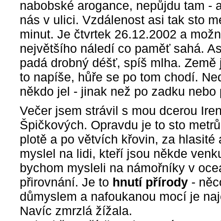
nabobské arogance, nepůjdu tam - a
nás v ulici. Vzdálenost asi tak sto 
minut. Je čtvrtek 26.12.2002 a mož
největšího náledí co paměť sahá. As
padá drobný déšť, spíš mlha. Země 
to napíše, hůře se po tom chodí. Ned
někdo jel - jinak než po zadku nebo 
Večer jsem strávil s mou dcerou Ire
Špičkových. Opravdu je to sto metrů
plotě a po větvích křovin, za hlasit
myslel na lidi, kteří jsou někde venk
bychom mysleli na námořníky v oceá
přirovnání. Je to
hnutí přírody
- něc
důmyslem a nafoukanou mocí je naj
Navíc zmrzlá žížala.