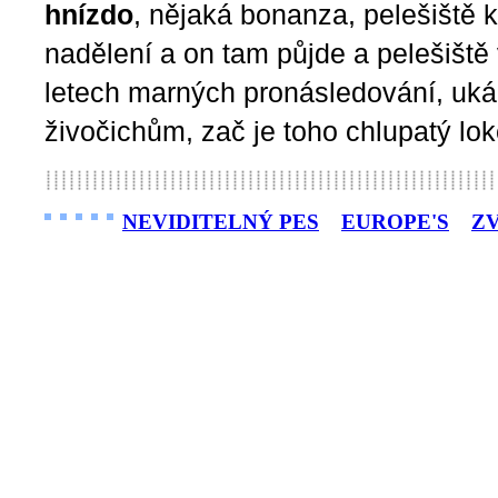
hnízdo
, nějaká bonanza, pelešiště 
nadělení a on tam půjde a pelešišt
letech marných pronásledování, uk
živočichům, zač je toho chlupatý lok
NEVIDITELNÝ PES
EUROPE'S
Z