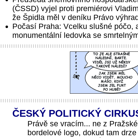
(ČSSD) vyjel proti premiérovi Vladim
že Špidla měl v deníku Právo výhrad
Počasí Praha: Vcelku slušné póčo, 
monumentální ledovka se smrtelným
ČESKÝ POLITICKÝ CIRKUS:
Právě se vracím... ne z Pražské
bordelové logo, dokud tam drze 