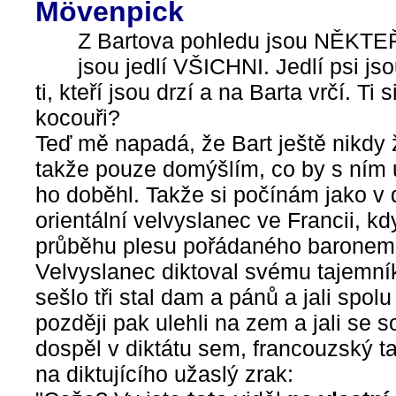
Mövenpick
Z Bartova pohledu jsou NĚKTEŘÍ 
jsou jedlí VŠICHNI. Jedlí psi jso
ti, kteří jsou drzí a na Barta vrčí. T
kocouři?
Teď mě napadá, že Bart ještě nikdy 
takže pouze domýšlím, co by s ním u
ho doběhl. Takže si počínám jako v 
orientální velvyslanec ve Francii, kd
průběhu plesu pořádaného baronem
Velvyslanec diktoval svému tajemník
sešlo tři stal dam a pánů a jali spol
později pak ulehli na zem a jali se s
dospěl v diktátu sem, francouzský ta
na diktujícího užaslý zrak: