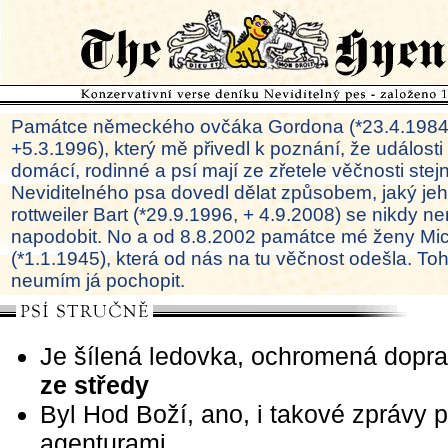
Památce německého ovčáka Gordona (*23.4.1984
+5.3.1996), který mě přivedl k poznání, že události
domácí, rodinné a psí mají ze zřetele věčnosti ste
Neviditelného psa dovedl dělat způsobem, jaký je
rottweiler Bart (*29.9.1996, + 4.9.2008) se nikdy ne
napodobit. No a od 8.8.2002 památce mé ženy Mi
(*1.1.1945), která od nás na tu věčnost odešla. To
neumím já pochopit.
Je šílená ledovka, ochromená dopr
ze středy
Byl Hod Boží, ano, i takové zprávy 
agenturami