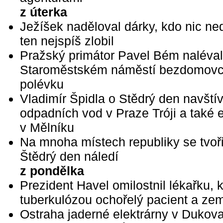
z úterka
Ježíšek naděloval dárky, kdo nic ned
ten nejspíš zlobil
Pražský primátor Pavel Bém naléval
Staroměstském náměstí bezdomov
polévku
Vladimír Špidla o Stědrý den navštívi
odpadních vod v Praze Tróji a také e
v Mělníku
Na mnoha místech republiky se tvoři
Štědrý den náledí
z pondělka
Prezident Havel omilostnil lékařku, k
tuberkulózou ochořelý pacient a zem
Ostraha jaderné elektrárny v Dukov