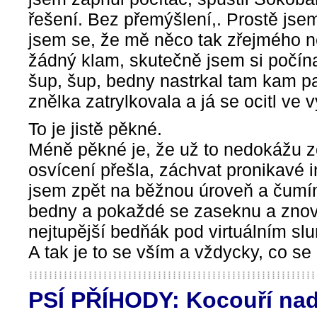
řešení. Bez přemýšlení,. Prostě jsem 
jsem se, že mě něco tak zřejmého ne
žádný klam, skutečně jsem si počína
šup, šup, bedny nastrkal tam kam pat
znělka zatrylkovala a já se ocitl ve v
To je jistě pěkné.
Méně pěkné je, že už to nedokážu z
osvícení přešla, záchvat pronikavé i
jsem zpět na běžnou úroveň a čumím
bedny a pokaždé se zaseknu a znovu
nejtupější bedňák pod virtuálním sl
A tak je to se vším a vždycky, co se
PSÍ PŘÍHODY: Kocouří nad