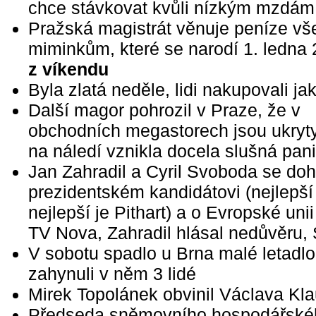
chce stávkovat kvůli nízkým mzdám
Pražská magistrát věnuje peníze v
miminkům, které se narodí 1. ledna
z víkendu
Byla zlatá neděle, lidi nakupovali jak
Další magor pohrozil v Praze, že v
obchodních megastorech jsou ukryt
na náledí vznikla docela slušná pan
Jan Zahradil a Cyril Svoboda se doh
prezidentském kandidátovi (nejlepší 
nejlepší je Pithart) a o Evropské uni
TV Nova, Zahradil hlásal nedůvěru
V sobotu spadlo u Brna malé letadl
zahynuli v něm 3 lidé
Mirek Topolánek obvinil Václava Klau
Předseda sněmovního hospodářskéh