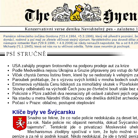
Památce německého ovčáka Gordona (*23.4.1984, +5.3.1996), který mě přivedl k poznání, že 
domácí, rodinné a psí mají ze zřetele věčnosti stejný význam. Neviditelného psa dovedl dělat
nástupce rottweiler Bart (*29.9.1996, + 4.9.2008) se nikdy nenaučil napodobit. No a od 8.8.
Michaely (*1.1.1945), která od nás na tu věčnost odešla. Tohle zase neumím já pochopit.
USA zahájily program šrotovného na podporu prodeje aut za krize
Podle Medveděva nejsou Ukrajina a Gruzie připraveny pro vstup do 
Vlček chystá černou listinu firem, které by se nedostaly k veřejným 
Paroubek prohlašuje, že s výzvou svých kritiků v mnoha bodech souh
Emmerová vyhlásila Cenu lidskosti za mimořádný skutek v Plzeňském
Stovky odběratelů na východě Čech jsou po čtvrteční bouři stále bez e
Policisté v Plzni zadrželi dva neonacisty při oslavě založení jejich or
Na stavbu u metra Národní třída začnou ode dneška dohlížet archeol
Počasí v Praze: oblačno, postupné oteplování
Klíče byly ve Švýcarsku
Snadno se řekne, že co naše policie nedokázala za deset let,
za rok. Naše policie nic objasnit nemohla, dokud Švýcarsko
tajemství". Tentokrát jde o privatizaci Moskevské uhel
Mechanismus zlodějny spočíval v tom, že bylo možné si 
peníze a za ně si podnik koupit. Nikdo nedokázal, že jde o tytéž peníz