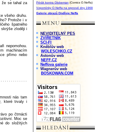
 že se tahal za
Pérák kontra Globeman
(Comics O.Neffa)
Vzpomínky O.Neffa na srpnové dny 1968
Galerie obrazů Ondřeje Neffa
ce všeho druhu.
uho? Protože i v
něčeho špatného
 skrýše zloději i
NEVIDITELNÝ PES
ZVÍŘETNÍK
SCI-FI
aři nepomohou.
Knéblův web
ým machinacím
WOLESCHKO.CZ
nace přímo nebo
Astonův web
NEFF.CZ
Neffova galerie
Wagnerův web
BOSKOWAN.COM
emnosti nás tam
 které trvaly i
ávo po čtrnácti
zitivní. Moc se
ané do složitých