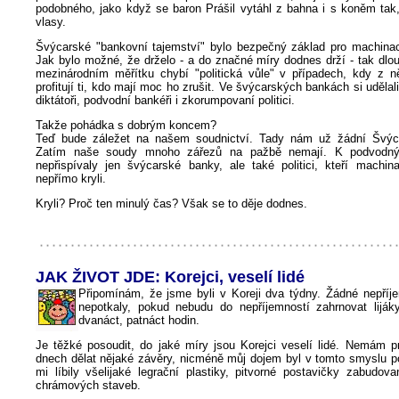
podobného, jako když se baron Prášil vytáhl z bahna i s koněm tak,
vlasy.
Švýcarské "bankovní tajemství" bylo bezpečný základ pro machina
Jak bylo možné, že drželo - a do značné míry dodnes drží - tak dlo
mezinárodním měřítku chybí "politická vůle" v případech, kdy z 
profitují ti, kdo mají moc ho zrušit. Ve švýcarských bankách si udělali
diktátoři, podvodní bankéři i zkorumpovaní politici.
Takže pohádka s dobrým koncem?
Teď bude záležet na našem soudnictví. Tady nám už žádní Švýc
Zatím naše soudy mnoho zářezů na pažbě nemají. K podvodn
nepřispívaly jen švýcarské banky, ale také politici, kteří machi
nepřímo kryli.
Kryli? Proč ten minulý čas? Však se to děje dodnes.
JAK ŽIVOT JDE: Korejci, veselí lidé
Připomínám, že jsme byli v Koreji dva týdny. Žádné nepříj
nepotkaly, pokud nebudu do nepříjemností zahrnovat lijáky,
dvanáct, patnáct hodin.
Je těžké posoudit, do jaké míry jsou Korejci veselí lidé. Nemám pr
dnech dělat nějaké závěry, nicméně můj dojem byl v tomto smyslu po
mi líbily všelijaké legrační plastiky, pitvorné postavičky zabudov
chrámových staveb.