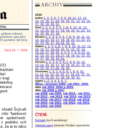
2026
leden
1.
2.
5.
6.
7.
8.
9.
10.-11.
12.
13.
14.
15.
16.
17.-18.
19.
20.
21.
22.
23.
26.
27.
28.
29.
30.
31.
únor
1.
2.
3.
4.
5.
6.
7.-8.
9.
10.
11.
12.
13.
14.-15.
16.
17.
18.
19.
20.
21.-22.
23.
události světové,
24.
25.
26.
27.
28.
 způsobem, jaký jeho
březen
1.
2.
3.
4.
5.
6.
7.-8.
9.
10.
11.
12.
2002 památce mé ženy
13.
14.-15.
16.
17.
18.
19.
20.
21.-22.
23.
24.
25.
26.
27.
28.-29.
30.
31.
duben
1.
2.
3.
4.-6.
7.
8.
9.
10.
11.-12.
13.
15.
16.
17.
18.-19.
20.
21.
22.
23.
24.
Úterý 28. 7. 2009
,
25.-26.
27.
28.
30.
4.
5.
6.
7.
8.
9.-10.
11.
12.
13.
14.
15.
16.-17.
18.
19.
21.
22.
25.
26.
27.
28.
29.
30.-31.
červen
1.
2.
3.
4.
5.
9.-7.
8.
9.
11.
12.
NATO
13.-14.
15.
16.
17.
18.
19.
20.-21.
22.
23.
24.
25.
26.
27.-28.
29.
30.
zakázkám
červenec
1.
2.
3.
4.-5.
6.
7.
8.
9.
10.
lasí
11.-12.
13.
14.
15.
16.
17.
18.-19.
20.
22.
 kraji
23.
24.
25.-26.
27.
28.
29.
30.
31.
srpen
1.-2.
3.
4.
5.
6.
7.
lektřiny
(
Říjen - prosinec 2000, rok 2001, 2002,
ganizace
dále
rok 2003, 2004 a 2005
,
dále
rok 2006 a 2007
ogové
rok 2008
,
rok 2009
,
rok 2010
,
rok 2011
,
rok 2012
,
rok 2013
,
rok 2014
,
rok 2015
,
rok 2016
,
rok 2017
,
rok 2018
,
rok 2019
,
rok 2020
,
rok 2021
,
rok 2022
,
rok 2023
,
rok 2024
,
rok 2025
 sfoukli Švýcaři
 ctilo "bankovní
ČTENÍ:
né společnosti.
Kontakt
(sci-fi workshop)
z podniku vzít
Vietnam story
(veterán Prošek vzpomíná)
e, že je to něco