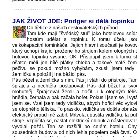
JAK ŽIVOT JDE: Podger si dělá topinku
Do třetice z našich cestovatelských příhod.
Tam kde mají "švédský stůl" jako hotelovou sníd
hostům udělat si topinku. K tomu účelu jsou
velkokapacitní tominkáče. Jejich hlavní součástí je kovov
který uchopí krajíc, prožene ho strojem kolem otopných t
hotovou topinku vysune. OK. Přistoupil jsem k tomu st
ošatce měli jen bílé plátky chleba a takové malé žeml
pečivu se pokud možno vyhýbám, zkusil jsem tedy 
žemličku a položil ji na běžící pás.
Pás běžel a žemlička s ním. Pás ji vtáhl do přístroje. Ta
šprajcla a nechtěla postupovat. Pás dál běžel a svou
mohutněji šprajcoval žemli a tlačil ji k otopným tělí
hnědla, černala a pak začala hořet. Pokusil jsem se ji vyt
jsem se. Vzal jsem tedy vidličku, abych hořící věc vylovi
se otopného tělíska. To prasklo, vidlička se dotkla obnaž
elektrický proud mě zabil. Mrtvola upustila vidličku, ta pu
stroje, vzpříčila se, nastal elektrický oblouk a následoval
vyvolal požár. Ten se rozšířil po celém hotelu. Chyt
sousedních budov a od nich lehla popelem celá čtvrť. O