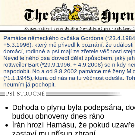
Památce německého ovčáka Gordona (*23.4.1984
+5.3.1996), který mě přivedl k poznání, že události
domácí, rodinné a psí mají ze zřetele věčnosti ste
Neviditelného psa dovedl dělat způsobem, jaký je
rottweiler Bart (*29.9.1996, + 4.9.2008) se nikdy ne
napodobit. No a od 8.8.2002 památce mé ženy Mi
(*1.1.1945), která od nás na tu věčnost odešla. To
neumím já pochopit.
Dohoda o plynu byla podepsána, d
budou obnoveny dnes ráno
Írán hrozí Hamásu, že pokud uzavře 
zastaví mu přísun zbraní