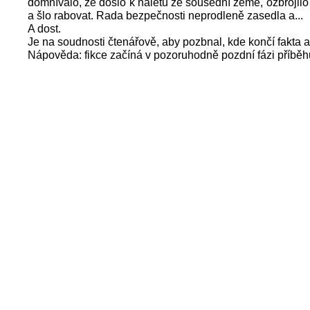
domnívalo, že došlo k náletu ze sousední země, ozbrojil
a šlo rabovat. Rada bezpečnosti neprodleně zasedla a...
A dost.
Je na soudnosti čtenářově, aby pozbnal, kde končí fakta a
Nápověda: fikce začíná v pozoruhodně pozdní fázi příběh