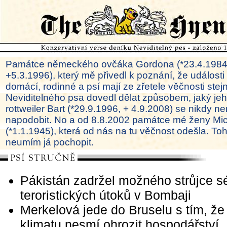
Památce německého ovčáka Gordona (*23.4.1984
+5.3.1996), který mě přivedl k poznání, že události
domácí, rodinné a psí mají ze zřetele věčnosti ste
Neviditelného psa dovedl dělat způsobem, jaký je
rottweiler Bart (*29.9.1996, + 4.9.2008) se nikdy ne
napodobit. No a od 8.8.2002 památce mé ženy Mi
(*1.1.1945), která od nás na tu věčnost odešla. To
neumím já pochopit.
Pákistán zadržel možného strůjce sé
teroristických útoků v Bombaji
Merkelová jede do Bruselu s tím, že
klimatu nesmí ohrozit hospodářství