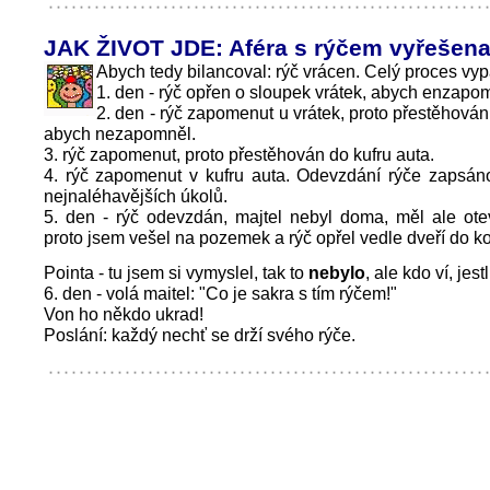
JAK ŽIVOT JDE: Aféra s rýčem vyřešen
Abych tedy bilancoval: rýč vrácen. Celý proces vyp
1. den - rýč opřen o sloupek vrátek, abych enzapo
2. den - rýč zapomenut u vrátek, proto přestěhován
abych nezapomněl.
3. rýč zapomenut, proto přestěhován do kufru auta.
4. rýč zapomenut v kufru auta. Odevzdání rýče zapsá
nejnaléhavějších úkolů.
5. den - rýč odevzdán, majtel nebyl doma, měl ale ote
proto jsem vešel na pozemek a rýč opřel vedle dveří do ko
Pointa - tu jsem si vymyslel, tak to
nebylo
, ale kdo ví, jest
6. den - volá maitel: "Co je sakra s tím rýčem!"
Von ho někdo ukrad!
Poslání: každý nechť se drží svého rýče.