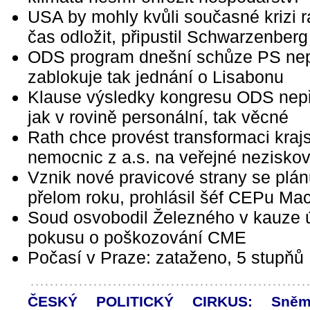
USA by mohly kvůli současné krizi r
čas odložit, připustil Schwarzenberg
ODS program dnešní schůze PS nep
zablokuje tak jednání o Lisabonu
Klause výsledky kongresu ODS nepř
jak v rovině personální, tak věcné
Rath chce provést transformaci kraj
nemocnic z a.s. na veřejné nezisko
Vznik nové pravicové strany se plán
přelom roku, prohlásil šéf CEPu Ma
Soud osvobodil Železného v kauze 
pokusu o poškozování CME
Počasí v Praze: zataženo, 5 stupňů
ČESKÝ POLITICKÝ CIRKUS: Sně