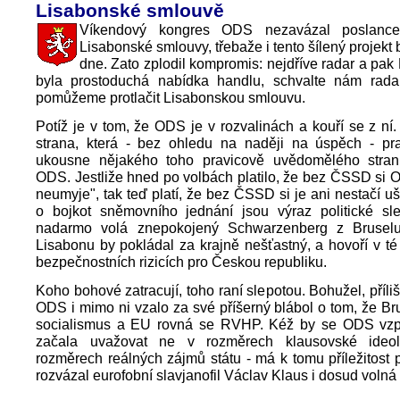
Lisabonské smlouvě
Víkendový kongres ODS nezavázal poslance
Lisabonské smlouvy, třebaže i tento šílený projekt
dne. Zato zplodil kompromis: nejdříve radar a pak
byla prostoduchá nabídka handlu, schvalte nám ra
pomůžeme protlačit Lisabonskou smlouvu.
Potíž je v tom, že ODS je v rozvalinách a kouří se z ní
strana, která - bez ohledu na naději na úspěch - p
ukousne nějakého toho pravicově uvědomělého stra
ODS. Jestliže hned po volbách platilo, že bez ČSSD si 
neumyje", tak teď platí, že bez ČSSD si je ani nestačí uš
o bojkot sněmovního jednání jsou výraz politické sl
nadarmo volá znepokojený Schwarzenberg z Bruselu
Lisabonu by pokládal za krajně nešťastný, a hovoří v té 
bezpečnostních rizicích pro Českou republiku.
Koho bohové zatracují, toho raní slepotou. Bohužel, příli
ODS i mimo ni vzalo za své příšerný blábol o tom, že Br
socialismus a EU rovná se RVHP. Kéž by se ODS vz
začala uvažovat ne v rozměrech klausovské ideol
rozměrech reálných zájmů státu - má k tomu příležitost p
rozvázal eurofobní slavjanofil Václav Klaus i dosud volná