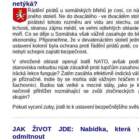
netýká?
Řádění pirátů u somálských břehů je cosi, co n
jiného století. Ne do dvacátého - ve dvacátém stol
pirátství tohoto rozměru ani vidu ani slechu, 
tichosti, stranou zájmu médií, ve velmi odlehlých oblast
moří. Co se děje u Somálska však vážně zasahuje do b
ekonomiky. Připomeňme, že v devatenáctém století jed
ustavení kolonií byla ochrana proti řádění pirátů poté, co
nebyli schopni zajistit bezpečnost.
V ohrožené oblasti operují lodě NATO, avšak podle
stanoviska nebudou nijak zásadně proti lupičům zasahova
irácká lekce funguje? Zatím zasáhla efektivně indická vál
je příznačné. Indie by se mohla stát vážným hráčem
šachovnici. Budou tak velké a mocné státy, jako je I
nečinně přihlížet rozmáhající se zvůli zločineckých a
skupin?
Pokud vycení zuby, jistě to k ustavení bezpečnějšího svět
JAK ŽIVOT JDE: Nabídka, která 
odmítnout