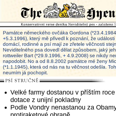
Památce německého ovčáka Gordona (*23.4.1984
+5.3.1996), který mě přivedl k poznání, že události
domácí, rodinné a psí mají ze zřetele věčnosti ste
Neviditelného psa dovedl dělat způsobem, jaký je
rottweiler Bart (*29.9.1996, + 4.9.2008) se nikdy ne
napodobit. No a od 8.8.2002 památce mé ženy Mi
(*1.1.1945), která od nás na tu věčnost odešla. To
neumím já pochopit.
Velké farmy dostanou v příštím roce 
dotace z unijní pokladny
Podle Vondry nenastanou za Obam
protiraketové obraně