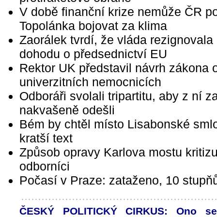
V době finanční krize nemůže ČR p
Topolánka bojovat za klima
Zaorálek tvrdí, že vláda rezignovala
dohodu o předsednictví EU
Rektor UK představil návrh zákona 
univerzitních nemocnicích
Odboráři svolali tripartitu, aby z ní 
nakvašeně odešli
Bém by chtěl místo Lisabonské smlo
kratší text
Způsob opravy Karlova mostu kritizuj
odborníci
Počasí v Praze: zataženo, 10 stupň
ČESKÝ POLITICKÝ CIRKUS: Ono se