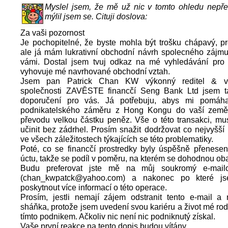
Myslel jsem, že mě už nic v tomto ohledu nepře
mýlil jsem se. Cituji doslova:
Za vaši pozornost
Je pochopitelné, že byste mohla být trošku chápavý, pr
ale já mám lukrativní obchodní návrh spolecného zájmu
vámi. Dostal jsem tvuj odkaz na mé vyhledávání pro
vyhovuje mé navrhované obchodní vztah.
Jsem pan Patrick Chan KW výkonný reditel & vrc
společnosti ZAVĚSTE financčí Seng Bank Ltd jsem ta
doporučení pro vás. Já potřebuju, abys mi pomáha
podnikatelského záměru z Hong Kongu do vaší země
převodu velkou částku peněz. Vše o této transakci, mu
učinit bez zádrhel. Prosím snažit dodržovat co nejvyšší
ve všech záležitostech týkajících se této problematiky.
Poté, co se financčí prostredky byly úspěšně přenese
úctu, takže se podíl v poměru, na kterém se dohodnou oba
Budu preferovat jste mě na můj soukromý e-mail
(chan_kwpatck@yahoo.com) a nakonec po které 
poskytnout více informací o této operace.
Prosím, jestli nemají zájem odstranit tento e-mail 
sháňka, protože jsem uvedení svou kariéru a život mé rod
tímto podnikem. Ačkoliv nic není nic podniknutý získal.
Vaše první reakce na tento dopis budou vítány.