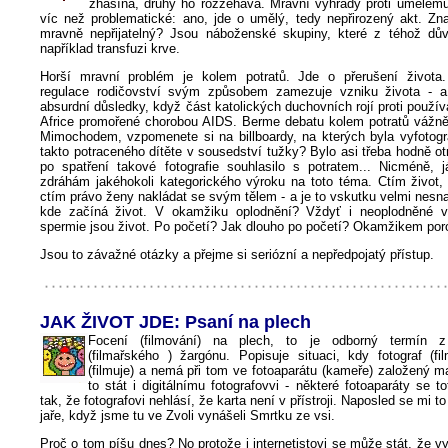
zhasíná, druhý ho rozžehává. Mravní výhrady proti umělému
víc než problematické: ano, jde o umělý, tedy nepřirozený akt. Zn
mravně nepřijatelný? Jsou náboženské skupiny, které z téhož dů
například transfuzi krve.
Horší mravní problém je kolem potratů. Jde o přerušení život
regulace rodičovství svým způsobem zamezuje vzniku života - a
absurdní důsledky, když část katolických duchovních rojí proti použí
Africe promořené chorobou AIDS. Berme debatu kolem potratů vážn
Mimochodem, vzpomenete si na billboardy, na kterých byla vyfotogr
takto potraceného dítěte v sousedství tužky? Bylo asi třeba hodně ot
po spatření takové fotografie souhlasilo s potratem... Nicméně,
zdráhám jakéhokoli kategorického výroku na toto téma. Ctím život
ctím právo ženy nakládat se svým tělem - a je to vskutku velmi nesn
kde začíná život. V okamžiku oplodnění? Vždyť i neoplodněné v
spermie jsou život. Po početí? Jak dlouho po početí? Okamžikem po
Jsou to závažné otázky a přejme si seriózní a nepředpojatý přístup.
JAK ŽIVOT JDE: Psaní na plech
Focení (filmování) na plech, to je odborný termín z 
(filmařského ) žargónu. Popisuje situaci, kdy fotograf (fil
(filmuje) a nemá při tom ve fotoaparátu (kameře) založený m
to stát i digitálnímu fotografovvi - některé fotoaparáty se to
tak, že fotografovi nehlásí, že karta není v přístroji. Naposled se mi to 
jaře, když jsme tu ve Zvoli vynášeli Smrtku ze vsi.
Proč o tom píšu dnes? No protože i internetistovi se může stát, že 