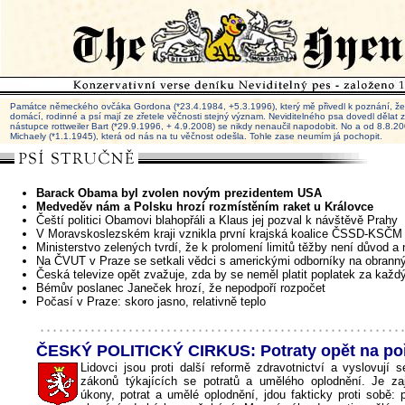
Památce německého ovčáka Gordona (*23.4.1984, +5.3.1996), který mě přivedl k poznání, že 
domácí, rodinné a psí mají ze zřetele věčnosti stejný význam. Neviditelného psa dovedl dělat
nástupce rottweiler Bart (*29.9.1996, + 4.9.2008) se nikdy nenaučil napodobit. No a od 8.8.
Michaely (*1.1.1945), která od nás na tu věčnost odešla. Tohle zase neumím já pochopit.
Barack Obama byl zvolen novým prezidentem USA
Medveděv nám a Polsku hrozí rozmístěním raket u Královce
Čeští politici Obamovi blahopřáli a Klaus jej pozval k návštěvě Prahy
V Moravskoslezském kraji vznikla první krajská koalice ČSSD-KSČM
Ministerstvo zelených tvrdí, že k prolomení limitů těžby není důvod 
Na ČVUT v Praze se setkali vědci s americkými odborníky na obran
Česká televize opět zvažuje, zda by se neměl platit poplatek za každ
Bémův poslanec Janeček hrozí, že nepodpoří rozpočet
Počasí v Praze: skoro jasno, relativně teplo
ČESKÝ POLITICKÝ CIRKUS: Potraty opět na po
Lidovci jsou proti další reformě zdravotnictví a vyslovují 
zákonů týkajících se potratů a umělého oplodnění. Je z
úkony, potrat a umělé oplodnění, jdou fakticky proti sobě: 