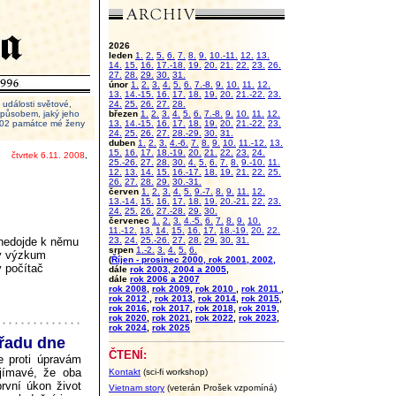
2026
leden
1.
2.
5.
6.
7.
8.
9.
10.-11.
12.
13.
14.
15.
16.
17.-18.
19.
20.
21.
22.
23.
26.
27.
28.
29.
30.
31.
únor
1.
2.
3.
4.
5.
6.
7.-8.
9.
10.
11.
12.
13.
14.-15.
16.
17.
18.
19.
20.
21.-22.
23.
události světové,
24.
25.
26.
27.
28.
 způsobem, jaký jeho
březen
1.
2.
3.
4.
5.
6.
7.-8.
9.
10.
11.
12.
2002 památce mé ženy
13.
14.-15.
16.
17.
18.
19.
20.
21.-22.
23.
24.
25.
26.
27.
28.-29.
30.
31.
duben
1.
2.
3.
4.-6.
7.
8.
9.
10.
11.-12.
13.
15.
16.
17.
18.-19.
20.
21.
22.
23.
24.
čtvrtek 6.11. 2008
,
25.-26.
27.
28.
30.
4.
5.
6.
7.
8.
9.-10.
11.
12.
13.
14.
15.
16.-17.
18.
19.
21.
22.
25.
26.
27.
28.
29.
30.-31.
červen
1.
2.
3.
4.
5.
9.-7.
8.
9.
11.
12.
13.-14.
15.
16.
17.
18.
19.
20.-21.
22.
23.
24.
25.
26.
27.-28.
29.
30.
červenec
1.
2.
3.
4.-5.
6.
7.
8.
9.
10.
11.-12.
13.
14.
15.
16.
17.
18.-19.
20.
22.
a nedojde k němu
23.
24.
25.-26.
27.
28.
29.
30.
31.
srpen
1.-2.
3.
4.
5.
6.
ný výzkum
(
Říjen - prosinec 2000, rok 2001, 2002,
ý počítač
dále
rok 2003, 2004 a 2005
,
dále
rok 2006 a 2007
rok 2008
,
rok 2009
,
rok 2010
,
rok 2011
,
rok 2012
,
rok 2013
,
rok 2014
,
rok 2015
,
rok 2016
,
rok 2017
,
rok 2018
,
rok 2019
,
rok 2020
,
rok 2021
,
rok 2022
,
rok 2023
,
rok 2024
,
rok 2025
řadu dne
ČTENÍ:
se proti úpravám
ajímavé, že oba
Kontakt
(sci-fi workshop)
první úkon život
Vietnam story
(veterán Prošek vzpomíná)