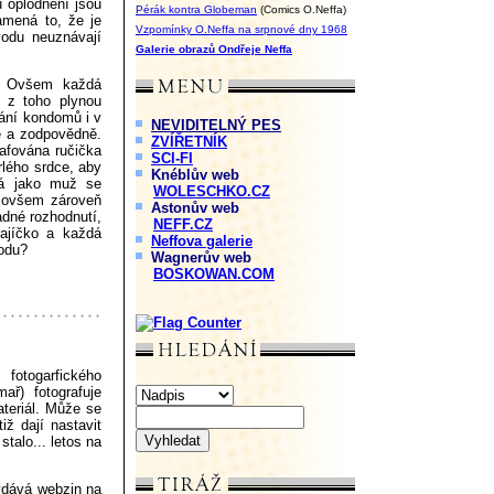
 oplodnění jsou
Pérák kontra Globeman
(Comics O.Neffa)
amená to, že je
Vzpomínky O.Neffa na srpnové dny 1968
vodu neuznávají
Galerie obrazů Ondřeje Neffa
a. Ovšem každá
 z toho plynou
vání kondomů i v
NEVIDITELNÝ PES
ě a zodpovědně.
ZVÍŘETNÍK
afována ručička
SCI-FI
rlého srdce, aby
Knéblův web
 já jako muž se
WOLESCHKO.CZ
, ovšem zároveň
Astonův web
adné rozhodnutí,
NEFF.CZ
ajíčko a každá
Neffova galerie
rodu?
Wagnerův web
BOSKOWAN.COM
fotogarfického
mař) fotografuje
ateriál. Může se
tiž dají nastavit
stalo... letos na
vydává webzin na