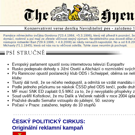
Památce německého ovčáka Gordona (*23.4.1984, +5.3.1996), který mě přivedl k poznání, že 
domácí, rodinné a psí mají ze zřetele věčnosti stejný význam. Neviditelného psa dovedl dělat
nástupce rottweiler Bart (*29.9.1996, + 4.9.2008) se nikdy nenaučil napodobit. No a od 8.8.
Michaely (*1.1.1945), která od nás na tu věčnost odešla. Tohle zase neumím já pochopit.
Evropský parlament spustil svou internetovou televizi Europarltv
Rusko podepsalo dohody s Jižní Osetií a Abcházií o rozmístění svýc
Po Ranincovi opustil poslanecký klub ODS i Schwippel, oběma se
nel
klubu
Tlustý dál tvrdí, že se ničeho nedopustil, a odmítá se vzdát mandátu 
Podle jednoho průzkumu se náskok ČSSD před ODS tenčí, podle dru
MF musí SNK ED zaplatit 0,5 MKč za to, že jí nevyplatilo příspěvky
Soud uvěřil Kořistkovi, že mu Dalík a Večerek nabídli v roce 2004 úpl
Pražské divadlo Semafor vstoupilo do jubilejní, 50. sezony
Počasí v Praze: zataženo, teploty do 10 stupňů
ČESKÝ POLITICKÝ CIRKUS:
Originální reklamní kampaň