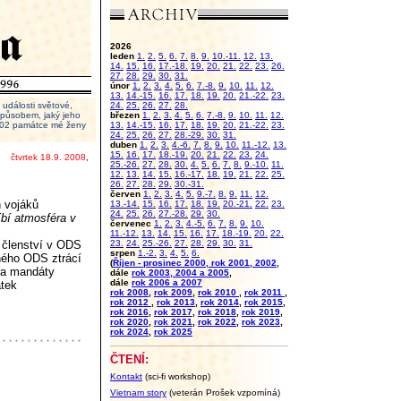
2026
leden
1.
2.
5.
6.
7.
8.
9.
10.-11.
12.
13.
14.
15.
16.
17.-18.
19.
20.
21.
22.
23.
26.
27.
28.
29.
30.
31.
únor
1.
2.
3.
4.
5.
6.
7.-8.
9.
10.
11.
12.
13.
14.-15.
16.
17.
18.
19.
20.
21.-22.
23.
události světové,
24.
25.
26.
27.
28.
 způsobem, jaký jeho
březen
1.
2.
3.
4.
5.
6.
7.-8.
9.
10.
11.
12.
2002 památce mé ženy
13.
14.-15.
16.
17.
18.
19.
20.
21.-22.
23.
24.
25.
26.
27.
28.-29.
30.
31.
duben
1.
2.
3.
4.-6.
7.
8.
9.
10.
11.-12.
13.
15.
16.
17.
18.-19.
20.
21.
22.
23.
24.
čtvrtek 18.9. 2008
,
25.-26.
27.
28.
30.
4.
5.
6.
7.
8.
9.-10.
11.
12.
13.
14.
15.
16.-17.
18.
19.
21.
22.
25.
26.
27.
28.
29.
30.-31.
červen
1.
2.
3.
4.
5.
9.-7.
8.
9.
11.
12.
h vojáků
13.-14.
15.
16.
17.
18.
19.
20.-21.
22.
23.
24.
25.
26.
27.-28.
29.
30.
íbí atmosféra v
červenec
1.
2.
3.
4.-5.
6.
7.
8.
9.
10.
11.-12.
13.
14.
15.
16.
17.
18.-19.
20.
22.
i členství v ODS
23.
24.
25.-26.
27.
28.
29.
30.
31.
srpen
1.-2.
3.
4.
5.
6.
hého ODS ztrácí
(
Říjen - prosinec 2000, rok 2001, 2002,
 za mandáty
dále
rok 2003, 2004 a 2005
,
dále
rok 2006 a 2007
atek
rok 2008
,
rok 2009
,
rok 2010
,
rok 2011
,
rok 2012
,
rok 2013
,
rok 2014
,
rok 2015
,
rok 2016
,
rok 2017
,
rok 2018
,
rok 2019
,
rok 2020
,
rok 2021
,
rok 2022
,
rok 2023
,
rok 2024
,
rok 2025
ČTENÍ:
Kontakt
(sci-fi workshop)
Vietnam story
(veterán Prošek vzpomíná)