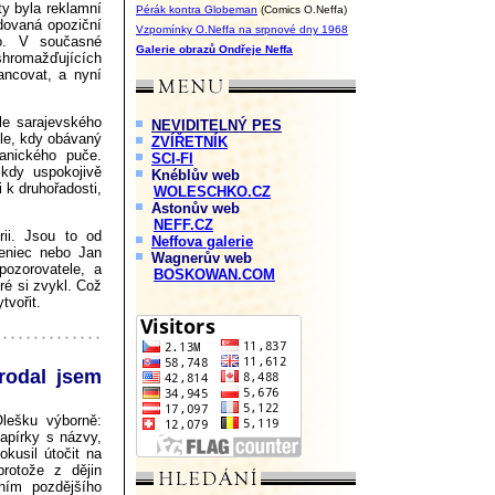
ty byla reklamní
Pérák kontra Globeman
(Comics O.Neffa)
dovaná opoziční
Vzpomínky O.Neffa na srpnové dny 1968
no. V současné
Galerie obrazů Ondřeje Neffa
hromažďujících
ancovat, a nyní
le sarajevského
NEVIDITELNÝ PES
íle, kdy obávaný
ZVÍŘETNÍK
anického puče.
SCI-FI
ikdy uspokojivě
Knéblův web
 k druhořadosti,
WOLESCHKO.CZ
Astonův web
NEFF.CZ
ii. Jsou to od
Neffova galerie
eleniec nebo Jan
Wagnerův web
pozorovatele, a
BOSKOWAN.COM
eré si zvykl. Což
tvořit.
rodal jsem
lešku výborně:
papírky s názvy,
okusil útočit na
rotože z dějin
ním pozdějšího