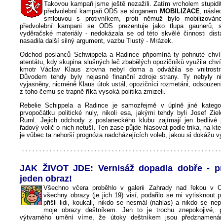
Takovou kampaň jsme ještě nezažili. Zatím vrcholem stupidi
předvolební kampaň ODS se sloganem
MOBILIZACE
, násle
smlouvou s protivníkem, proti němuž bylo mobilizová
předvolební kampani se ODS prezentuje jako tlupa gaunerů, s
vyděračské materiály - nedokázala se od této skvělé činnosti dist
nasadila další silný argument, vazbu Tlustý - Mrázek.
Odchod poslanců Schwippela a Radince připomíná ty pohnuté chví
atentátu, kdy skupina slušných leč zbabělých opozičníků využila chv
kmotr Václav Klaus zrovna nebyl doma a odvážila se vnitrostr
Důvodem tehdy byly nejasné finanční zdroje strany. Ty nebyly n
vyjasněny, nicméně Klaus útok ustál, opozičníci rozmetáni, odsouzeni
z toho čemu se trapně říká vysoká politika zmizeli.
Rebelie Schippela a Radince je samozřejmě v úplně jiné kategor
prvopočátku politické nuly, nikoli esa, jakými tehdy byli Josef Zi
Ruml. Jejich odchody z poslaneckého klubu zajímají jen bedlivé 
řadový volič o nich netuší. Ten zase půjde hlasovat podle trika, na kt
je vůbec ta nehorší prognóza nadcházejících voleb, jakou si dokážu vy
JAK ŽIVOT JDE: Vernisáž dopadla dobře - p
jeden obraz!
Všechno včera proběhlo v galerii Zahrady nad řekou v O
všechny obrazy (je jich 19) visí, podařilo se mi vytisknout 
přišli lidi, koukali, nikdo se nesmál (nahlas) a nikdo se nep
moje obrazy deštníkem. Jen to je trochu znepokojivé, p
výtvarného umění víme, že útoky deštníkem jsou předznamená