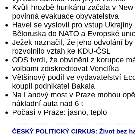
Kvůli hrozbě hurikánu začala v New
povinná evakuace obyvatelstva
Havel se vyslovil pro vstup Ukrajiny
Běloruska do NATO a Evropské uni
Ježek naznačil, že jeho odvolání by 
rozvolnilo vztah ke KDU-ČSL
ODS tvrdí, že obvinění z korupce m
volbami zdiskreditovat Venclíka
Většinový podíl ve vydavatelství E
koupil podnikatel Bakala
Na Lanový most v Praze mohou opě
nákladní auta nad 6 t
Počasí v Praze: jasno, teplo
ČESKÝ POLITICKÝ CIRKUS: Život bez ha