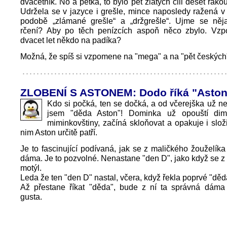
dvacetník. No a pětka, to bylo pět zlatých čili deset rak
Udržela se v jazyce i grešle, mince naposledy ražená v
podobě „zlámané grešle“ a „držgrešle“. Ujme se něj
rčení? Aby po těch penízcích aspoň něco zbylo. Vz
dvacet let někdo na padíka?
Možná, že spíš si vzpomene na "mega" a na "pět českých
ZLOBENÍ S ASTONEM: Dodo říká "Aston
Kdo si počká, ten se dočká, a od včerejška už n
jsem "děda Aston"! Dominka už opouští di
miminkovštiny, začíná skloňovat a opakuje i složi
nim Aston určitě patří.
Je to fascinující podívaná, jak se z maličkého žouželík
dáma. Je to pozvolné. Nenastane "den D", jako když se z 
motýl.
Leda že ten "den D" nastal, včera, když řekla poprvé "děd
Až přestane říkat "děda", bude z ní ta správná dám
gusta.