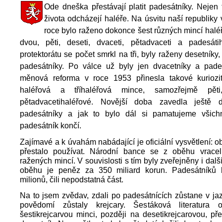
Ode dneška přestávají platit padesátníky. Nejen
života odcházejí haléře. Na úsvitu naší republik
roce bylo raženo dokonce šest různých mincí halé
dvou, pěti, deseti, dvaceti, pětadvaceti a padesáti
protektorátu se počet smrkl na tři, byly raženy desetníky
padesátníky. Po válce už byly jen dvacetníky a pades
měnová reforma v roce 1953 přinesla takové kuriozit
haléřová a tříhaléřová mince, samozřejmě pět
pětadvacetihaléřové. Novější doba zavedla ještě 
padesátníky a jak to bylo dál si pamatujeme všic
padesátník končí.
Zajímavé a k úvahám nabádající je oficiální vysvětlení: o
přestalo používat. Národní bance se z oběhu vrace
ražených mincí. V souvislosti s tím byly zveřejněny i dalš
oběhu je peněz za 350 miliard korun. Padesátníků
milionů, čili nepodstatná část.
Na to jsem zvědav, zdali po padesátnících zůstane v ja
povědomí zůstaly krejcary. Šestáková literatura 
šestikrejcarvou minci, později na desetikrejcarovou, 