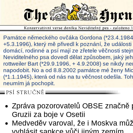
Památce německého ovčáka Gordona (*23.4.1984
+5.3.1996), který mě přivedl k poznání, že události
domácí, rodinné a psí mají ze zřetele věčnosti ste
Neviditelného psa dovedl dělat způsobem, jaký je
rottweiler Bart (*29.9.1996, + 4.9.2008) se nikdy ne
napodobit. No a od 8.8.2002 památce mé ženy Mi
(*1.1.1945), která od nás na tu věčnost odešla. To
neumím já pochopit.
Zpráva pozorovatelů OBSE značně př
Gruzii za boje v Osetii
Medveděv varoval, že i Moskva mů
vyhlásit sankce vůči jiným zemím