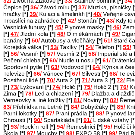
32/
Život na Žižkově
[*]
33/
Stalinův pomník
[*]
34/
Čepice
[*]
36/
Závod míru
[*]
37/
Muzika, písničky
[
hračky
[*]
39/
Kulaci a šmelináři
[*]
40/
Veřejné osv
Trpaslíci na zahrádce
[*]
42/
Stonání
[*]
43/
Kdy to
Vesnické funusy
[*]
45/
Plynové masky
[*]
46/
Země
[*]
47/
Jízdní kola
[*]
48/
O mlékárnách
[*]
49/
Cigar
banány
[*]
50/
Autobusy a vlečňáky
[*]
51/
Staré č
Korejská válka
[*]
53/
Taxíky
[*]
54/
Telefon
[*]
55/
T
[*]
56/
Vesmír
[*]
57/
Vesmír 2
[*]
58/
Imperialisté a 
Pečení chleba
[*]
60/
Nudle u nosu
[*]
61/
Dráteníc
Sportovní pytle
[*]
63/
Vodovod
[*]
64/
Kýnka a čee
Televize
[*]
66/
Vánoce
[*]
67/
Silvestr
[*]
68/
Telev
Postižení lidé
[*]
70/
Auta 2
[*]
71/
Auta 3
[*]
72/
Ele
[*]
73/
Lyžování
[*]
74/
Holič
[*]
75/
Holič 2
[*]
76/
Ka
Zima
[*]
78/
Led a chlazení
[*]
79/
Dlažba a dlaždič
Verneovky a jiné knížky
[*]
81/
Noviny
[*]
82/
Řemes
83/
Přehlídka na Letné
[*]
84/
Dobytčáky
[*]
85/
Kní
Parní lokotky
[*]
87/
Praní prádla
[*]
88/
Plynové l
Chrousti
[*]
90/
Spartakiáda
[*]
91/
Lidské vztahy
[*
[*]
93/
Rock´n roll
[*]
94/
Řemeslníci
[*]
95/
Holčičí 
Škola
[*]
97/
Mouchy
[*]
98/
EXPO 58
[*]
99/
Pád B