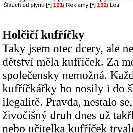
Šlauch od plynu
[*]
101/
Reklamy
[*]
102/
Les
Holčičí kufříčky
Taky jsem otec dcery, ale n
dětství měla kufříček. Za m
společensky nemožná. Každá
kufříčkářky ho nosily i do 
ilegalitě. Pravda, nestalo se,
živočišný druh dnes už tak
nebo učitelka kufříček trval