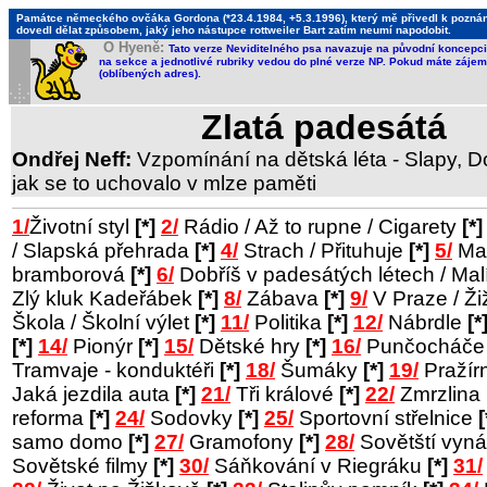
Památce německého ovčáka Gordona (*23.4.1984, +5.3.1996), který mě přivedl k poznání,
dovedl dělat způsobem, jaký jeho nástupce rottweiler Bart zatím neumí napodobit.
O Hyeně:
Tato verze Neviditelného psa navazuje na původní koncepci 
na sekce a jednotlivé rubriky vedou do plné verze NP. Pokud máte zájem 
(oblíbených adres).
Zlatá padesátá
Ondřej Neff:
Vzpomínání na dětská léta - Slapy, Do
jak se to uchovalo v mlze paměti
1/
Životní styl
[*]
2/
Rádio / Až to rupne / Cigarety
[*]
/ Slapská přehrada
[*]
4/
Strach / Přituhuje
[*]
5/
Man
bramborová
[*]
6/
Dobříš v padesátých létech / Ma
Zlý kluk Kadeřábek
[*]
8/
Zábava
[*]
9/
V Praze / Ž
Škola / Školní výlet
[*]
11/
Politika
[*]
12/
Nábrdle
[*
[*]
14/
Pionýr
[*]
15/
Dětské hry
[*]
16/
Punčocháč
Tramvaje - konduktéři
[*]
18/
Šumáky
[*]
19/
Pražír
Jaká jezdila auta
[*]
21/
Tři králové
[*]
22/
Zmrzlina
reforma
[*]
24/
Sodovky
[*]
25/
Sportovní střelnice
[
samo domo
[*]
27/
Gramofony
[*]
28/
Sovětští vyná
Sovětské filmy
[*]
30/
Sáňkování v Riegráku
[*]
31/