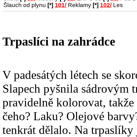
Šlauch od plynu
[*]
101/
Reklamy
[*]
102/
Les
Trpaslíci na zahrádce
V padesátých létech se skor
Slapech pyšnila sádrovým tr
pravidelně kolorovat, takže 
čeho? Laku? Olejové barvy
tenkrát dělalo. Na trpaslík