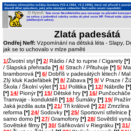
Památce německého ovčáka Gordona (*23.4.1984, +5.3.1996), který mě přivedl k poznání,
dovedl dělat způsobem, jaký jeho nástupce rottweiler Bart zatím neumí napodobit.
O Hyeně:
Tato verze Neviditelného psa navazuje na původní koncepci 
na sekce a jednotlivé rubriky vedou do plné verze NP. Pokud máte zájem 
(oblíbených adres).
Zlatá padesátá
Ondřej Neff:
Vzpomínání na dětská léta - Slapy, Do
jak se to uchovalo v mlze paměti
1/
Životní styl
[*]
2/
Rádio / Až to rupne / Cigarety
[*]
/ Slapská přehrada
[*]
4/
Strach / Přituhuje
[*]
5/
Man
bramborová
[*]
6/
Dobříš v padesátých létech / Ma
Zlý kluk Kadeřábek
[*]
8/
Zábava
[*]
9/
V Praze / Ž
Škola / Školní výlet
[*]
11/
Politika
[*]
12/
Nábrdle
[*
[*]
14/
Pionýr
[*]
15/
Dětské hry
[*]
16/
Punčocháč
Tramvaje - konduktéři
[*]
18/
Šumáky
[*]
19/
Pražír
Jaká jezdila auta
[*]
21/
Tři králové
[*]
22/
Zmrzlina
reforma
[*]
24/
Sodovky
[*]
25/
Sportovní střelnice
[
samo domo
[*]
27/
Gramofony
[*]
28/
Sovětští vyná
Sovětské filmy
[*]
30/
Sáňkování v Riegráku
[*]
31/