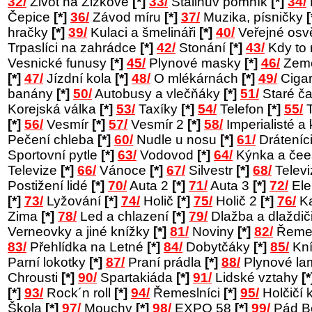
32/
Život na Žižkově
[*]
33/
Stalinův pomník
[*]
34/
Čepice
[*]
36/
Závod míru
[*]
37/
Muzika, písničky
[
hračky
[*]
39/
Kulaci a šmelináři
[*]
40/
Veřejné osv
Trpaslíci na zahrádce
[*]
42/
Stonání
[*]
43/
Kdy to
Vesnické funusy
[*]
45/
Plynové masky
[*]
46/
Země
[*]
47/
Jízdní kola
[*]
48/
O mlékárnách
[*]
49/
Cigar
banány
[*]
50/
Autobusy a vlečňáky
[*]
51/
Staré č
Korejská válka
[*]
53/
Taxíky
[*]
54/
Telefon
[*]
55/
T
[*]
56/
Vesmír
[*]
57/
Vesmír 2
[*]
58/
Imperialisté a 
Pečení chleba
[*]
60/
Nudle u nosu
[*]
61/
Dráteníc
Sportovní pytle
[*]
63/
Vodovod
[*]
64/
Kýnka a čee
Televize
[*]
66/
Vánoce
[*]
67/
Silvestr
[*]
68/
Telev
Postižení lidé
[*]
70/
Auta 2
[*]
71/
Auta 3
[*]
72/
Ele
[*]
73/
Lyžování
[*]
74/
Holič
[*]
75/
Holič 2
[*]
76/
Ka
Zima
[*]
78/
Led a chlazení
[*]
79/
Dlažba a dlaždič
Verneovky a jiné knížky
[*]
81/
Noviny
[*]
82/
Řemes
83/
Přehlídka na Letné
[*]
84/
Dobytčáky
[*]
85/
Kní
Parní lokotky
[*]
87/
Praní prádla
[*]
88/
Plynové l
Chrousti
[*]
90/
Spartakiáda
[*]
91/
Lidské vztahy
[*
[*]
93/
Rock´n roll
[*]
94/
Řemeslníci
[*]
95/
Holčičí 
Škola
[*]
97/
Mouchy
[*]
98/
EXPO 58
[*]
99/
Pád B