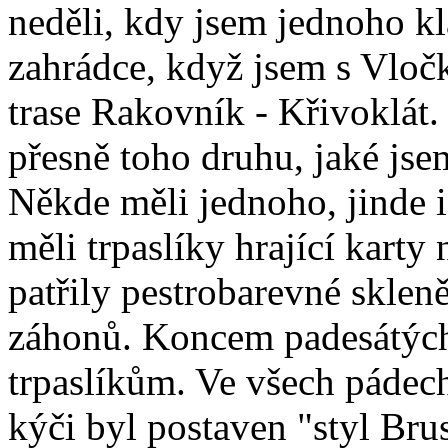
neděli, kdy jsem jednoho kl
zahrádce, když jsem s Vločk
trase Rakovník - Křivoklát.
přesně toho druhu, jaké jsem
Někde měli jednoho, jinde i
měli trpaslíky hrající kart
patřily pestrobarevné sklen
záhonů. Koncem padesátých l
trpaslíkům. Ve všech pádech
kýči byl postaven "styl Bru