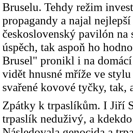
Bruselu. Tehdy režim invest
propagandy a najal nejlepší
československý pavilón na 
úspěch, tak aspoň ho hodnot
Brusel" pronikl i na domác
vidět hnusné mříže ve stylu 
svařené kovové tyčky, tak, a
Zpátky k trpaslíkům. I Jiří 
trpaslík neduživý, a kdekdo 
Následovala genocida a trpa