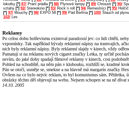
lokotky
[*]
87/
Praní prádla
[*]
88/
Plynové lampy
[*]
89/
Chrousti
[*]
90/
Spa
vztahy
[*]
92/
Stereokino
[*]
93/
Rock´n roll
[*]
94/
Řemeslníci
[*]
95/
Holčič
[*]
97/
Mouchy
[*]
98/
EXPO 58
[*]
99/
Pád Berlína
[*]
100/
Šlauch od plyn
102/
Les
Reklamy
Po celou dobu bolševismu existoval paradoxní jev: co lidi chtěli, neb
vzpomínky. Tak například bývaly reklamní nápisy na tramvajích, ačkol
nich byly reklamní nápisy. Byly reklamní slajdy v kinech, vždy odře
Pamatuji si na reklamu nových cigaret značky Letka, ty určitě pocháze
nevím, do jaké doby spadají filmové reklamy v kinech, cosi podobné
Pohled na schodiště, na něm pán v klobouku, rozhlíží se, kradmé kro
Pán se otočí, usměje se, smekne a na hlavně má margarín značky Her
Ovšem na co bylo nejvíc reklam, to byl komunismus sám. Pětiletka, ú
obrázky těchto děl objevují na webu. Nejsem schopen se na ně dívat s
14.10. 2005