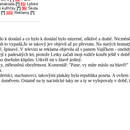
rtakiáda
[*]
91/
Lidské
í kufříčky
[*]
96/
Škola
u
[*]
101/
Reklamy
[*]
ylo k dostání a co bylo k dostání bylo mizerné, ošklivé a drahé. Nicmén
i to vypadá,že se takový jev objevil až po převratu. Na starých hrana
né, špinavé. V televizi se reklama objevila až s panem Vajíčkem - one
jí z padesátých let, protože Letky začali moji rodiče kouřit ještě v do
ho dnešním klipům. Utkvěl mi v hlavě jediný.
ky, ztělesněná obezřetnost. Komentář: "Pane, vy máte máslo na hlavě!"
a.
derníci, stachanovci, takovými plakáty byla republika poseta. A ovšem 
 úsměvem. Ostatně na ty nacistické taky ne a ty se vylepovaly v době,