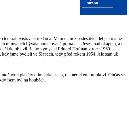
stranu
ě i tenkrát existovala reklama. Mám na ni z padesátých let jen matné
tých tramvajích bývala pomalovaná prkna na střeše - nad okapem, a na
hdy někdo objevil, že ho vymyslel Eduard Hofman v roce 1969.
bě, kdy jsme bydleli ve Slapech, tedy před rokem 1954. Ale sám už
i útočnými plakáty o imperialistech, o americkém broukovi. Občas se
 kdy jsem byl na houbách.