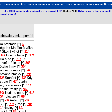
že události světové, domácí, rodinné a psí mají ze zřetele věčnosti stejný význam. Nevidi
z roku 1996; autor textů a obrázků je vydavatel NP
Ondřej Neff
. Odkazy na sekce a jednotl
ených adres).
 uchovalo v mlze paměti
ká přehrada
[*]
4/
létech / Malířka Myška
/ Školní výlet
[*]
11/
16/
Punčocháče
[*]
17/
ila auta
[*]
21/
Tři
ovní střelnice
[*]
26/
ětské filmy
[*]
30/
alinův pomník
[*]
34/
pované hračky
[*]
39/
42/
Stonání
[*]
43/
Kdy
stroje
[*]
47/
Jízdní
usy a vlečňáky
[*]
51/
lesné tresty
[*]
56/
60/
Nudle u nosu
[*]
61/
5/
Televize
[*]
66/
2
[*]
71/
Auta 3
[*]
72/
ík2
[*]
77/
Zima
[*]
78/
1/
Noviny
[*]
82/
sci-fi
[*]
86/
Parní