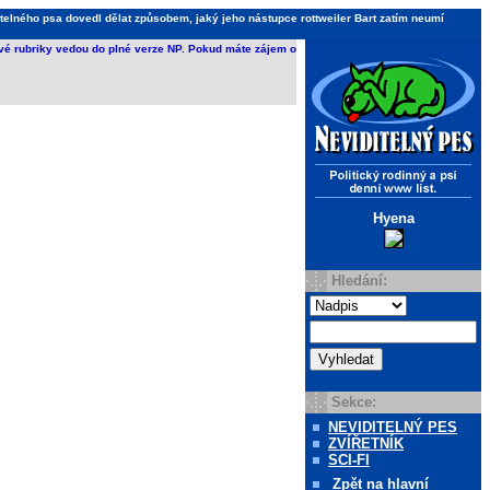
telného psa dovedl dělat způsobem, jaký jeho nástupce rottweiler Bart zatím neumí
ivé rubriky vedou do plné verze NP. Pokud máte zájem o
Hyena
Hledání:
Sekce:
NEVIDITELNÝ PES
ZVÍŘETNÍK
SCI-FI
Zpět
na hlavní