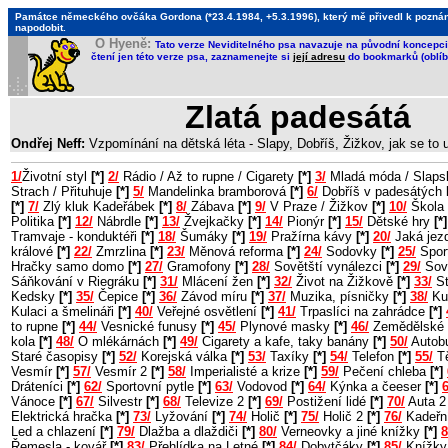
Památce německého ovčáka Gordona (*23.4.1984, +5.3.1996), který mě přivedl k poznání, 
napodobit.
O Hyeně:
Tato verze Neviditelného psa navazuje na původní koncepci 
čtení jen této verze psa, zaznamenejte si
její adresu
do bookmarků (oblíb
Zlatá padesátá
Ondřej Neff:
Vzpomínání na dětská léta - Slapy, Dobříš, Žižkov, jak se to
1/
Životní styl
[*]
2/
Rádio / Až to rupne / Cigarety
[*]
3/
Mladá móda / Slaps
Strach / Přituhuje
[*]
5/
Mandelinka bramborová
[*]
6/
Dobříš v padesátých 
[*]
7/
Zlý kluk Kadeřábek
[*]
8/
Zábava
[*]
9/
V Praze / Žižkov
[*]
10/
Škola 
Politika
[*]
12/
Nábrdle
[*]
13/
Žvejkačky
[*]
14/
Pionýr
[*]
15/
Dětské hry
[*]
Tramvaje - konduktéři
[*]
18/
Šumáky
[*]
19/
Pražírna kávy
[*]
20/
Jaká jezd
králové
[*]
22/
Zmrzlina
[*]
23/
Měnová reforma
[*]
24/
Sodovky
[*]
25/
Sport
Hračky samo domo
[*]
27/
Gramofony
[*]
28/
Sovětští vynálezci
[*]
29/
Sov
Sáňkování v Riegráku
[*]
31/
Mlácení žen
[*]
32/
Život na Žižkově
[*]
33/
St
Kedsky
[*]
35/
Čepice
[*]
36/
Závod míru
[*]
37/
Muzika, písničky
[*]
38/
Ku
Kulaci a šmelináři
[*]
40/
Veřejné osvětlení
[*]
41/
Trpaslíci na zahrádce
[*]
to rupne
[*]
44/
Vesnické funusy
[*]
45/
Plynové masky
[*]
46/
Zemědělské 
kola
[*]
48/
O mlékárnách
[*]
49/
Cigarety a kafe, taky banány
[*]
50/
Autob
Staré časopisy
[*]
52/
Korejská válka
[*]
53/
Taxíky
[*]
54/
Telefon
[*]
55/
Tě
Vesmír
[*]
57/
Vesmír 2
[*]
58/
Imperialisté a krize
[*]
59/
Pečení chleba
[*]
Dráteníci
[*]
62/
Sportovní pytle
[*]
63/
Vodovod
[*]
64/
Kýnka a čeeser
[*]
6
Vánoce
[*]
67/
Silvestr
[*]
68/
Televize 2
[*]
69/
Postižení lidé
[*]
70/
Auta 
Elektrická hračka
[*]
73/
Lyžování
[*]
74/
Holič
[*]
75/
Holič 2
[*]
76/
Kadeřn
Led a chlazení
[*]
79/
Dlažba a dlaždiči
[*]
80/
Verneovky a jiné knížky
[*]
8
Řemesla - kovář
[*]
83/
Přehlídka na Letné
[*]
84/
Dobytčáky
[*]
85/
Knížky 