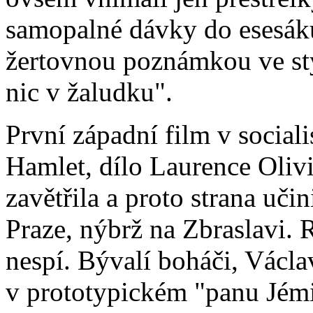
samopalné dávky do esesák
žertovnou poznámkou ve styl
nic v žaludku".
První západní film v sociali
Hamlet, dílo Laurence Oliv
zavětřila a proto strana uči
Praze, nýbrž na Zbraslavi. 
nespí. Bývalí boháči, Václa
v prototypickém "panu Jémi