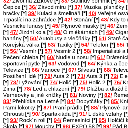
32/
Život na Žižkově
[*]
33/
Stalinův pomník
[*]
34/
Čepice
[*]
36/
Závod míru
[*]
37/
Muzika, písničky
[
hračky
[*]
39/
Kulaci a šmelináři
[*]
40/
Veřejné osv
Trpaslíci na zahrádce
[*]
42/
Stonání
[*]
43/
Kdy to
Vesnické funusy
[*]
45/
Plynové masky
[*]
46/
Země
[*]
47/
Jízdní kola
[*]
48/
O mlékárnách
[*]
49/
Cigar
banány
[*]
50/
Autobusy a vlečňáky
[*]
51/
Staré č
Korejská válka
[*]
53/
Taxíky
[*]
54/
Telefon
[*]
55/
T
[*]
56/
Vesmír
[*]
57/
Vesmír 2
[*]
58/
Imperialisté a 
Pečení chleba
[*]
60/
Nudle u nosu
[*]
61/
Dráteníc
Sportovní pytle
[*]
63/
Vodovod
[*]
64/
Kýnka a čee
Televize
[*]
66/
Vánoce
[*]
67/
Silvestr
[*]
68/
Telev
Postižení lidé
[*]
70/
Auta 2
[*]
71/
Auta 3
[*]
72/
Ele
[*]
73/
Lyžování
[*]
74/
Holič
[*]
75/
Holič 2
[*]
76/
Ka
Zima
[*]
78/
Led a chlazení
[*]
79/
Dlažba a dlaždič
Verneovky a jiné knížky
[*]
81/
Noviny
[*]
82/
Řemes
83/
Přehlídka na Letné
[*]
84/
Dobytčáky
[*]
85/
Kní
Parní lokotky
[*]
87/
Praní prádla
[*]
88/
Plynové l
Chrousti
[*]
90/
Spartakiáda
[*]
91/
Lidské vztahy
[*
[*]
93/
Rock´n roll
[*]
94/
Řemeslníci
[*]
95/
Holčičí 
Škola
[*]
97/
Mouchy
[*]
98/
EXPO 58
[*]
99/
Pád B