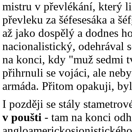
mistru v převlékání, který 
převleku za šéfesesáka a šé
až jako dospělý a dodnes ho
nacionalistický, odehrával 
na konci, kdy "muž sedmi tv
přihrnuli se vojáci, ale neb
armáda. Přitom opakuji, byl 
I později se stály stametrov
v poušti
- tam na konci odh
angloamerickosionistického