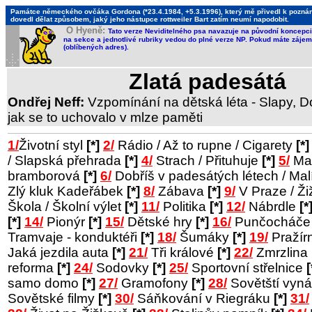
Památce německého ovčáka Gordona (*23.4.1984, +5.3.1996), který mě přivedl k poznání,
dovedl dělat způsobem, jaký jeho nástupce rottweiler Bart zatím neumí napodobit.
O Hyeně:
Tato verze Neviditelného psa navazuje na původní koncepci 
na sekce a jednotlivé rubriky vedou do plné verze NP. Pokud máte zájem 
(oblíbených adres).
Zlatá padesátá
Ondřej Neff:
Vzpomínání na dětská léta - Slapy, Do
jak se to uchovalo v mlze paměti
1/
Životní styl
[*]
2/
Rádio / Až to rupne / Cigarety
[*]
/ Slapská přehrada
[*]
4/
Strach / Přituhuje
[*]
5/
Man
bramborová
[*]
6/
Dobříš v padesátých létech / Ma
Zlý kluk Kadeřábek
[*]
8/
Zábava
[*]
9/
V Praze / Ž
Škola / Školní výlet
[*]
11/
Politika
[*]
12/
Nábrdle
[*
[*]
14/
Pionýr
[*]
15/
Dětské hry
[*]
16/
Punčocháč
Tramvaje - konduktéři
[*]
18/
Šumáky
[*]
19/
Pražír
Jaká jezdila auta
[*]
21/
Tři králové
[*]
22/
Zmrzlina
reforma
[*]
24/
Sodovky
[*]
25/
Sportovní střelnice
[
samo domo
[*]
27/
Gramofony
[*]
28/
Sovětští vyná
Sovětské filmy
[*]
30/
Sáňkování v Riegráku
[*]
31/