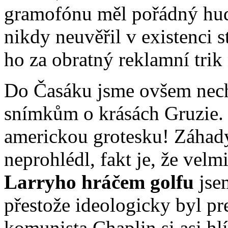
gramofónu měl pořádný hu
nikdy neuvěřil v existenci 
ho za obratný reklamní trik
Do Časáku jsme ovšem nech
snímkům o krásách Gruzie.
americkou grotesku! Záhady
neprohlédl, fakt je, že velm
Larryho hráčem golfu
jsem
přestože ideologicky byl pr
komunista Chaplin si asi hl