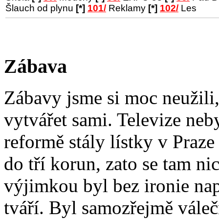
Šlauch od plynu
[*]
101/
Reklamy
[*]
102/
Les
Zábava
Zábavy jsme si moc neužili, 
vytvářet sami. Televize neb
reformě stály lístky v Praz
do tří korun, zato se tam n
výjimkou byl bez ironie na
tváří. Byl samozřejmě váleč