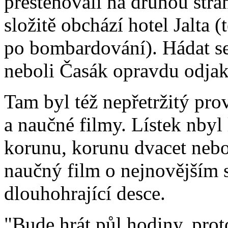
přestěhovali na druhou stra
složitě obchází hotel Jalta 
po bombardování). Hádat se
neboli Časák opravdu odjakž
Tam byl též nepřetržitý pro
a naučné filmy. Lístek nbyl 
korunu, korunu dvacet nebo
naučný film o nejnovějším 
dlouhohrající desce.
"Bude hrát půl hodiny, prot