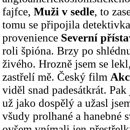
fajfce,
Muži v sedle
, to za
tomu se připojila detektivka
provenience
Severní příst
roli špióna. Brzy po shlédn
živého. Hrozně jsem se lekl,
zastřelí mě. Český film
Akc
viděl snad padesátkrát. Pak
už jako dospělý a užasl jse
všudy prolhané a hanebné sv
ovšem vnímali jen přestřelk