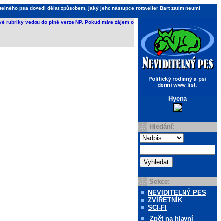
telného psa dovedl dělat způsobem, jaký jeho nástupce rottweiler Bart zatím neumí
ivé rubriky vedou do plné verze NP. Pokud máte zájem o
Hyena
Hledání:
Sekce:
NEVIDITELNÝ PES
ZVÍŘETNÍK
SCI-FI
Zpět
na hlavní