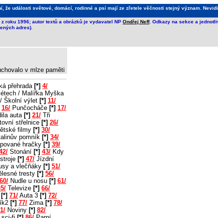
že události světové, domácí, rodinné a psí mají ze zřetele věčnosti stejný význam. Nevidi
z roku 1996; autor textů a obrázků je vydavatel NP
Ondřej Neff
. Odkazy na sekce a jednotl
ených adres).
 uchovalo v mlze paměti
ká přehrada
[*]
4/
létech / Malířka Myška
/ Školní výlet
[*]
11/
16/
Punčocháče
[*]
17/
ila auta
[*]
21/
Tři
ovní střelnice
[*]
26/
ětské filmy
[*]
30/
alinův pomník
[*]
34/
pované hračky
[*]
39/
42/
Stonání
[*]
43/
Kdy
stroje
[*]
47/
Jízdní
usy a vlečňáky
[*]
51/
lesné tresty
[*]
56/
60/
Nudle u nosu
[*]
61/
5/
Televize
[*]
66/
2
[*]
71/
Auta 3
[*]
72/
ík2
[*]
77/
Zima
[*]
78/
1/
Noviny
[*]
82/
sci-fi
[*]
86/
Parní