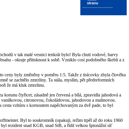
stranu
bchodů v tak malé vesnici tenkrát bylo! Byla chuti vodové, barvy
obsahu - okraje přitisknout k sobě. Vzniklo cosi podobného škebli a z
ežto ceny byly změněny v poměru 1:5. Takže z tisícovky zbyla člověku
 mně se zachtělo zmrzliny. Ta stála, myslím, pět předreformních
spoň že má kluk zmrzlinu.
 korunu čtyřicet, zásadně jen červená a bílá, zpravidla jahodová a
: vanilkovou, citronovou, čokoládovou, jahodovou a malinovou.
, a cesta vzhůru s kornoutem napěchovaným za dvě pade, to byl
Hoffmeister. Byl to soukromník (opakuji, režim trpěl až do roku 1960
 byl rezident snad KGB, snad StB, a řídil velkou špionážní síť