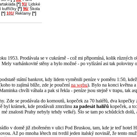
rtakiáda
[*]
91/
Lidské
í kufříčky
[*]
96/
Škola
u
[*]
101/
Reklamy
[*]
oku 1953. Prodávala se v cukrárně - což mi připomíná, kolik různých o
. Mely varhánkovité stěny a bylo možné - po vylízání asi tak poloviny 
 podstatě státní bankrot, kdy lidem vyměnili peníze v poměru 1:50, kd
(koho to zajímá blíže, zde je poučení
na webu
). Bylo na konci května a
aminka chvíli váhala a pak si řekla - peníze jsou stejně v trapu, tak a
hy. Zde se prodávala do kornoutů, kopeček za 70 haléřů, dva kopečky za
ě byl krámek, kde prodávali zmrzlinu
za padesát halířů
kopeček, a to
, mé znalosti Prahy nebyly tehdy velké). Šlo se tam po schůdcích dolů
 sídlo v domě již zbořeném v ulici Pod Bruskou, tam, kde je teď hotel 
ovou. Až po mnoha létech mi tvrdil jeden italský novinář, že tento muž