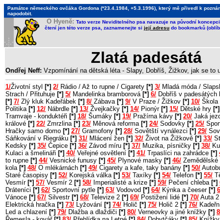
Památce německého ovčáka Gordona (*23.4.1984, +5.3.1996), který mě přivedl k poznání, 
napodobit.
O Hyeně:
Tato verze Neviditelného psa navazuje na původní koncepci 
čtení jen této verze psa, zaznamenejte si
její adresu
do bookmarků (oblíb
Zlatá padesátá
Ondřej Neff:
Vzpomínání na dětská léta - Slapy, Dobříš, Žižkov, jak se to
1/
Životní styl
[*]
2/
Rádio / Až to rupne / Cigarety
[*]
3/
Mladá móda / Slaps
Strach / Přituhuje
[*]
5/
Mandelinka bramborová
[*]
6/
Dobříš v padesátých 
[*]
7/
Zlý kluk Kadeřábek
[*]
8/
Zábava
[*]
9/
V Praze / Žižkov
[*]
10/
Škola 
Politika
[*]
12/
Nábrdle
[*]
13/
Žvejkačky
[*]
14/
Pionýr
[*]
15/
Dětské hry
[*]
Tramvaje - konduktéři
[*]
18/
Šumáky
[*]
19/
Pražírna kávy
[*]
20/
Jaká jezd
králové
[*]
22/
Zmrzlina
[*]
23/
Měnová reforma
[*]
24/
Sodovky
[*]
25/
Sport
Hračky samo domo
[*]
27/
Gramofony
[*]
28/
Sovětští vynálezci
[*]
29/
Sov
Sáňkování v Riegráku
[*]
31/
Mlácení žen
[*]
32/
Život na Žižkově
[*]
33/
St
Kedsky
[*]
35/
Čepice
[*]
36/
Závod míru
[*]
37/
Muzika, písničky
[*]
38/
Ku
Kulaci a šmelináři
[*]
40/
Veřejné osvětlení
[*]
41/
Trpaslíci na zahrádce
[*]
to rupne
[*]
44/
Vesnické funusy
[*]
45/
Plynové masky
[*]
46/
Zemědělské 
kola
[*]
48/
O mlékárnách
[*]
49/
Cigarety a kafe, taky banány
[*]
50/
Autob
Staré časopisy
[*]
52/
Korejská válka
[*]
53/
Taxíky
[*]
54/
Telefon
[*]
55/
Tě
Vesmír
[*]
57/
Vesmír 2
[*]
58/
Imperialisté a krize
[*]
59/
Pečení chleba
[*]
Dráteníci
[*]
62/
Sportovní pytle
[*]
63/
Vodovod
[*]
64/
Kýnka a čeeser
[*]
6
Vánoce
[*]
67/
Silvestr
[*]
68/
Televize 2
[*]
69/
Postižení lidé
[*]
70/
Auta 
Elektrická hračka
[*]
73/
Lyžování
[*]
74/
Holič
[*]
75/
Holič 2
[*]
76/
Kadeřn
Led a chlazení
[*]
79/
Dlažba a dlaždiči
[*]
80/
Verneovky a jiné knížky
[*]
8
Řemesla - kovář
[*]
83/
Přehlídka na Letné
[*]
84/
Dobytčáky
[*]
85/
Knížky 