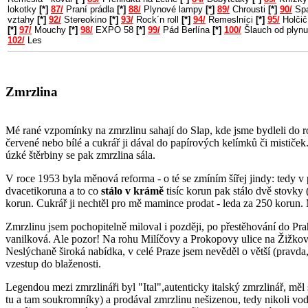
lokotky
[*]
87/
Praní prádla
[*]
88/
Plynové lampy
[*]
89/
Chrousti
[*]
90/
Spa
vztahy
[*]
92/
Stereokino
[*]
93/
Rock´n roll
[*]
94/
Řemeslníci
[*]
95/
Holčič
[*]
97/
Mouchy
[*]
98/
EXPO 58
[*]
99/
Pád Berlína
[*]
100/
Šlauch od plyn
102/
Les
Zmrzlina
Mé rané vzpomínky na zmrzlinu sahají do Slap, kde jsme bydleli do r
červené nebo bílé a cukrář ji dával do papírových kelímků či mističek
úzké štěrbiny se pak zmrzlina sála.
V roce 1953 byla měnová reforma - o té se zmíním šířej jindy: tedy v
dvacetikoruna a to co
stálo v krámě
tisíc korun pak stálo dvě stovky 
korun. Cukrář ji nechtěl pro mě mamince prodat - leda za 250 korun. M
Zmrzlinu jsem pochopitelně miloval i později, po přestěhování do Pra
vanilková. Ale pozor! Na rohu Milíčovy a Prokopovy ulice na Žižkov
Neslýchaně široká nabídka, v celé Praze jsem nevěděl o větší (pravda
vzestup do blaženosti.
Legendou mezi zmrzlináři byl "Ital",autenticky italský zmrzlinář, měl
tu a tam soukromníky) a prodával zmrzlinu nešizenou, tedy nikoli vod