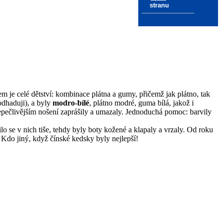
stranu
sem je celé dětství: kombinace plátna a gumy, přičemž jak plátno, tak
odhaduji), a byly
modro-bílé
, plátno modré, guma bílá, jakož i
bepečlivějším nošení zaprášily a umazaly. Jednoduchá pomoc: barvily
lo se v nich tiše, tehdy byly boty kožené a klapaly a vrzaly. Od roku
. Kdo jiný, když čínské kedsky byly nejlepší!