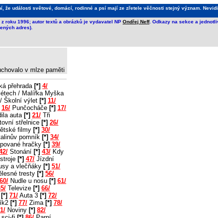
že události světové, domácí, rodinné a psí mají ze zřetele věčnosti stejný význam. Nevidi
z roku 1996; autor textů a obrázků je vydavatel NP
Ondřej Neff
. Odkazy na sekce a jednotl
ených adres).
 uchovalo v mlze paměti
ká přehrada
[*]
4/
létech / Malířka Myška
/ Školní výlet
[*]
11/
16/
Punčocháče
[*]
17/
ila auta
[*]
21/
Tři
ovní střelnice
[*]
26/
ětské filmy
[*]
30/
alinův pomník
[*]
34/
pované hračky
[*]
39/
42/
Stonání
[*]
43/
Kdy
stroje
[*]
47/
Jízdní
usy a vlečňáky
[*]
51/
lesné tresty
[*]
56/
60/
Nudle u nosu
[*]
61/
5/
Televize
[*]
66/
2
[*]
71/
Auta 3
[*]
72/
ík2
[*]
77/
Zima
[*]
78/
1/
Noviny
[*]
82/
sci-fi
[*]
86/
Parní