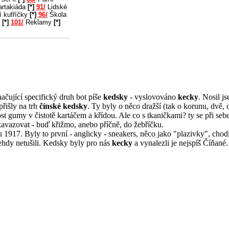
rtakiáda
[*]
91/
Lidské
í kufříčky
[*]
96/
Škola
u
[*]
101/
Reklamy
[*]
ačující specifický druh bot píše
kedsky
- vyslovováno
kecky
. Nosil j
přišly na trh
čínské kedsky
. Ty byly o něco dražší (tak o korunu, dvě, 
ost gumy v čistotě kartáčem a křídou. Ale co s tkaničkami? ty se při se
zavazovat - buď křižmo, anebo příčně, do žebříčku.
 1917. Byly to první - anglicky - sneakers, něco jako "plazivky", chodi
ehdy netušili. Kedsky byly pro nás
kecky
a vynalezli je nejspíš Číňané