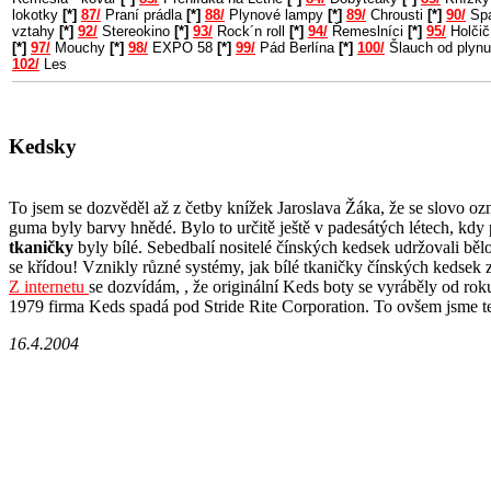
lokotky
[*]
87/
Praní prádla
[*]
88/
Plynové lampy
[*]
89/
Chrousti
[*]
90/
Spa
vztahy
[*]
92/
Stereokino
[*]
93/
Rock´n roll
[*]
94/
Řemeslníci
[*]
95/
Holčič
[*]
97/
Mouchy
[*]
98/
EXPO 58
[*]
99/
Pád Berlína
[*]
100/
Šlauch od plyn
102/
Les
Kedsky
To jsem se dozvěděl až z četby knížek Jaroslava Žáka, že se slovo ozn
guma byly barvy hnědé. Bylo to určitě ještě v padesátých létech, kdy 
tkaničky
byly bílé. Sebedbalí nositelé čínských kedsek udržovali běl
se křídou! Vznikly různé systémy, jak bílé tkaničky čínských kedsek 
Z internetu
se dozvídám, , že originální Keds boty se vyráběly od roku
1979 firma Keds spadá pod Stride Rite Corporation. To ovšem jsme t
16.4.2004