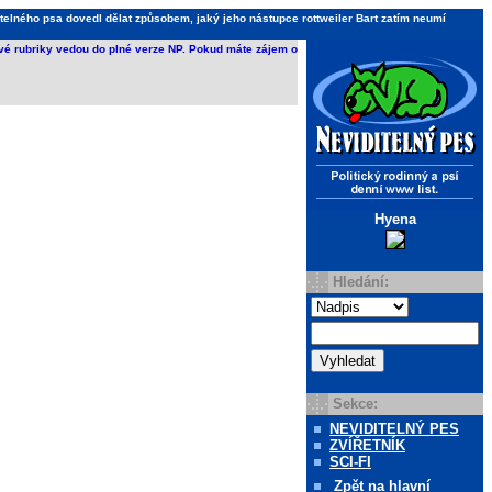
telného psa dovedl dělat způsobem, jaký jeho nástupce rottweiler Bart zatím neumí
ivé rubriky vedou do plné verze NP. Pokud máte zájem o
Hyena
Hledání:
Sekce:
NEVIDITELNÝ PES
ZVÍŘETNÍK
SCI-FI
Zpět
na hlavní