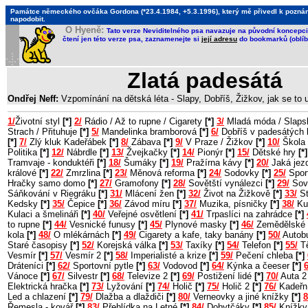
Památce německého ovčáka Gordona (*23.4.1984, +5.3.1996), který mě přivedl k poznání, 
napodobit.
O Hyeně:
Tato verze Neviditelného psa navazuje na původní koncepci 
čtení jen této verze psa, zaznamenejte si
její adresu
do bookmarků (oblíb
Zlatá padesátá
Ondřej Neff:
Vzpomínání na dětská léta - Slapy, Dobříš, Žižkov, jak se to
1/
Životní styl
[*]
2/
Rádio / Až to rupne / Cigarety
[*]
3/
Mladá móda / Slaps
Strach / Přituhuje
[*]
5/
Mandelinka bramborová
[*]
6/
Dobříš v padesátých 
[*]
7/
Zlý kluk Kadeřábek
[*]
8/
Zábava
[*]
9/
V Praze / Žižkov
[*]
10/
Škola 
Politika
[*]
12/
Nábrdle
[*]
13/
Žvejkačky
[*]
14/
Pionýr
[*]
15/
Dětské hry
[*]
Tramvaje - konduktéři
[*]
18/
Šumáky
[*]
19/
Pražírna kávy
[*]
20/
Jaká jezd
králové
[*]
22/
Zmrzlina
[*]
23/
Měnová reforma
[*]
24/
Sodovky
[*]
25/
Sport
Hračky samo domo
[*]
27/
Gramofony
[*]
28/
Sovětští vynálezci
[*]
29/
Sov
Sáňkování v Riegráku
[*]
31/
Mlácení žen
[*]
32/
Život na Žižkově
[*]
33/
St
Kedsky
[*]
35/
Čepice
[*]
36/
Závod míru
[*]
37/
Muzika, písničky
[*]
38/
Ku
Kulaci a šmelináři
[*]
40/
Veřejné osvětlení
[*]
41/
Trpaslíci na zahrádce
[*]
to rupne
[*]
44/
Vesnické funusy
[*]
45/
Plynové masky
[*]
46/
Zemědělské 
kola
[*]
48/
O mlékárnách
[*]
49/
Cigarety a kafe, taky banány
[*]
50/
Autob
Staré časopisy
[*]
52/
Korejská válka
[*]
53/
Taxíky
[*]
54/
Telefon
[*]
55/
Tě
Vesmír
[*]
57/
Vesmír 2
[*]
58/
Imperialisté a krize
[*]
59/
Pečení chleba
[*]
Dráteníci
[*]
62/
Sportovní pytle
[*]
63/
Vodovod
[*]
64/
Kýnka a čeeser
[*]
6
Vánoce
[*]
67/
Silvestr
[*]
68/
Televize 2
[*]
69/
Postižení lidé
[*]
70/
Auta 
Elektrická hračka
[*]
73/
Lyžování
[*]
74/
Holič
[*]
75/
Holič 2
[*]
76/
Kadeřn
Led a chlazení
[*]
79/
Dlažba a dlaždiči
[*]
80/
Verneovky a jiné knížky
[*]
8
Řemesla - kovář
[*]
83/
Přehlídka na Letné
[*]
84/
Dobytčáky
[*]
85/
Knížky 