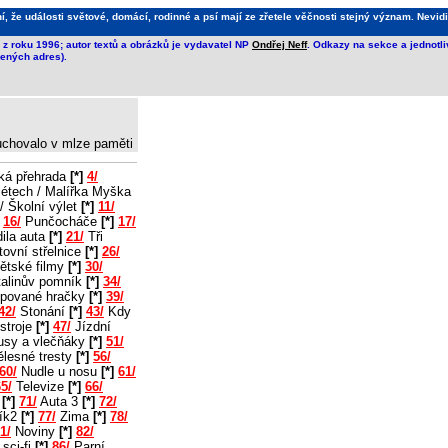
že události světové, domácí, rodinné a psí mají ze zřetele věčnosti stejný význam. Nevidi
z roku 1996; autor textů a obrázků je vydavatel NP
Ondřej Neff
. Odkazy na sekce a jednotl
ených adres).
 uchovalo v mlze paměti
ká přehrada
[*]
4/
létech / Malířka Myška
/ Školní výlet
[*]
11/
16/
Punčocháče
[*]
17/
ila auta
[*]
21/
Tři
ovní střelnice
[*]
26/
ětské filmy
[*]
30/
alinův pomník
[*]
34/
pované hračky
[*]
39/
42/
Stonání
[*]
43/
Kdy
stroje
[*]
47/
Jízdní
usy a vlečňáky
[*]
51/
lesné tresty
[*]
56/
60/
Nudle u nosu
[*]
61/
5/
Televize
[*]
66/
2
[*]
71/
Auta 3
[*]
72/
ík2
[*]
77/
Zima
[*]
78/
1/
Noviny
[*]
82/
sci-fi
[*]
86/
Parní