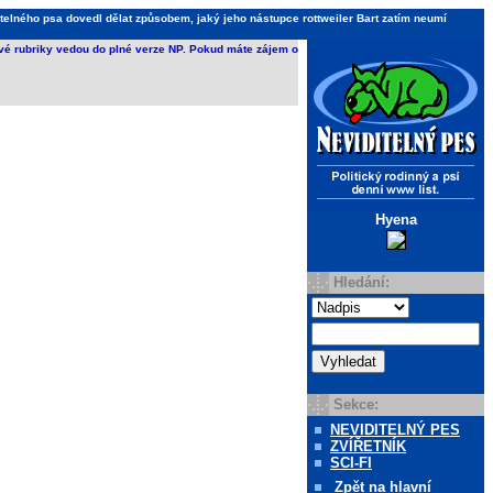
telného psa dovedl dělat způsobem, jaký jeho nástupce rottweiler Bart zatím neumí
ivé rubriky vedou do plné verze NP. Pokud máte zájem o
Hyena
Hledání:
Sekce:
NEVIDITELNÝ PES
ZVÍŘETNÍK
SCI-FI
Zpět
na hlavní