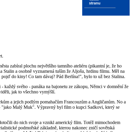
stranu
t.
ta zabíral plochu největšího tamního ateliéru (pikantní je, že ho
ína Stalin a osobně vyznamená tuším že Aljošu, hrdinu filmu. Měl na
á, pojď do kiny! Co tam dávaj? Pád Berlína!", bylo to už bez Stalina.
rčili - každý svého - panáka na bajonetu ze zákopu, Němci v domnění že
 viděli, jak to všechno vymýšlí.
i Turkům a jejich podlým pomahačům Francouzům a Angličanům. No a
lo "jako Malý Muk". Výpravný byl film o kupci Sadkovi, který se
a dotočili do nich svoje a vznikl americký film. Totéž mimochodem
rialistické podmořské základně, kterou nakonec zničí sovětská