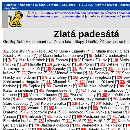
Památce německého ovčáka Gordona (*23.4.1984, +5.3.1996), který mě přivedl k poznání, 
napodobit.
O Hyeně:
Tato verze Neviditelného psa navazuje na původní koncepci 
čtení jen této verze psa, zaznamenejte si
její adresu
do bookmarků (oblíb
Zlatá padesátá
Ondřej Neff:
Vzpomínání na dětská léta - Slapy, Dobříš, Žižkov, jak se to
1/
Životní styl
[*]
2/
Rádio / Až to rupne / Cigarety
[*]
3/
Mladá móda / Slaps
Strach / Přituhuje
[*]
5/
Mandelinka bramborová
[*]
6/
Dobříš v padesátých 
[*]
7/
Zlý kluk Kadeřábek
[*]
8/
Zábava
[*]
9/
V Praze / Žižkov
[*]
10/
Škola 
Politika
[*]
12/
Nábrdle
[*]
13/
Žvejkačky
[*]
14/
Pionýr
[*]
15/
Dětské hry
[*]
Tramvaje - konduktéři
[*]
18/
Šumáky
[*]
19/
Pražírna kávy
[*]
20/
Jaká jezd
králové
[*]
22/
Zmrzlina
[*]
23/
Měnová reforma
[*]
24/
Sodovky
[*]
25/
Sport
Hračky samo domo
[*]
27/
Gramofony
[*]
28/
Sovětští vynálezci
[*]
29/
Sov
Sáňkování v Riegráku
[*]
31/
Mlácení žen
[*]
32/
Život na Žižkově
[*]
33/
St
Kedsky
[*]
35/
Čepice
[*]
36/
Závod míru
[*]
37/
Muzika, písničky
[*]
38/
Ku
Kulaci a šmelináři
[*]
40/
Veřejné osvětlení
[*]
41/
Trpaslíci na zahrádce
[*]
to rupne
[*]
44/
Vesnické funusy
[*]
45/
Plynové masky
[*]
46/
Zemědělské 
kola
[*]
48/
O mlékárnách
[*]
49/
Cigarety a kafe, taky banány
[*]
50/
Autob
Staré časopisy
[*]
52/
Korejská válka
[*]
53/
Taxíky
[*]
54/
Telefon
[*]
55/
Tě
Vesmír
[*]
57/
Vesmír 2
[*]
58/
Imperialisté a krize
[*]
59/
Pečení chleba
[*]
Dráteníci
[*]
62/
Sportovní pytle
[*]
63/
Vodovod
[*]
64/
Kýnka a čeeser
[*]
6
Vánoce
[*]
67/
Silvestr
[*]
68/
Televize 2
[*]
69/
Postižení lidé
[*]
70/
Auta 
Elektrická hračka
[*]
73/
Lyžování
[*]
74/
Holič
[*]
75/
Holič 2
[*]
76/
Kadeřn
Led a chlazení
[*]
79/
Dlažba a dlaždiči
[*]
80/
Verneovky a jiné knížky
[*]
8
Řemesla - kovář
[*]
83/
Přehlídka na Letné
[*]
84/
Dobytčáky
[*]
85/
Knížky 