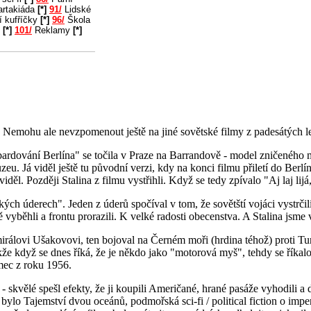
rtakiáda
[*]
91/
Lidské
í kufříčky
[*]
96/
Škola
u
[*]
101/
Reklamy
[*]
Nemohu ale nevzpomenout ještě na jiné sovětské filmy z padesátých le
dování Berlína" se točila v Praze na Barrandově - model zničeného měs
u. Já viděl ještě tu původní verzi, kdy na konci filmu přiletí do Berl
děl. Později Stalina z filmu vystřihli. Když se tedy zpívalo "Aj laj lij
inských úderech". Jeden z úderů spočíval v tom, že sovětští vojáci vyst
ečně vyběhli a frontu prorazili. K velké radosti obecenstva. A Stalina jsme
mirálovi Ušakovovi, ten bojoval na Černém moři (hrdina téhož) prot
kže když se dnes říká, že je někdo jako "motorová myš", tehdy se říka
mec z roku 1956.
 - skvělé spešl efekty, že ji koupili Američané, hrané pasáže vyhodili 
bylo Tajemství dvou oceánů, podmořská sci-fi / political fiction o impe