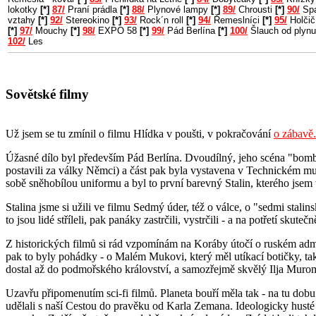
lokotky
[*]
87/
Praní prádla
[*]
88/
Plynové lampy
[*]
89/
Chrousti
[*]
90/
Spa
vztahy
[*]
92/
Stereokino
[*]
93/
Rock´n roll
[*]
94/
Řemeslníci
[*]
95/
Holčič
[*]
97/
Mouchy
[*]
98/
EXPO 58
[*]
99/
Pád Berlína
[*]
100/
Šlauch od plyn
102/
Les
Sovětské filmy
Už jsem se tu zmínil o filmu Hlídka v poušti, v pokračování
o zábavě.
Úžasné dílo byl především Pád Berlína. Dvoudílný, jeho scéna "bombar
postavili za války Němci) a část pak byla vystavena v Technickém muze
sobě sněhobílou uniformu a byl to první barevný Stalin, kterého jsem vi
Stalina jsme si užili ve filmu Sedmý úder, též o válce, o "sedmi stal
to jsou lidé stříleli, pak panáky zastrčili, vystrčili - a na potřetí skut
Z historických filmů si rád vzpomínám na Koráby útočí o ruském ad
pak to byly pohádky - o Malém Mukovi, který měl utíkací botičky, ta
dostal až do podmořského království, a samozřejmě skvělý Ilja Muro
Uzavřu připomenutím sci-fi filmů. Planeta bouří měla tak - na tu dobu
udělali s naší Cestou do pravěku od Karla Zemana. Ideologicky husté 