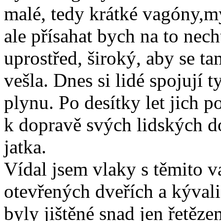
malé, tedy krátké vagóny,m
ale přísahat bych na to nec
uprostřed, široký, aby se t
vešla. Dnes si lidé spojují 
plynu. Po desítky let jich 
k dopravě svých lidských d
jatka.
Vídal jsem vlaky s těmito v
otevřených dveřích a kýval
byly jištěné snad jen řetěze