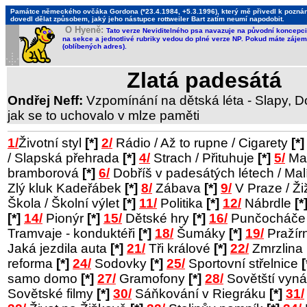
Památce německého ovčáka Gordona (*23.4.1984, +5.3.1996), který mě přivedl k poznání,
dovedl dělat způsobem, jaký jeho nástupce rottweiler Bart zatím neumí napodobit.
O Hyeně:
Tato verze Neviditelného psa navazuje na původní koncepci 
na sekce a jednotlivé rubriky vedou do plné verze NP. Pokud máte zájem 
(oblíbených adres).
Zlatá padesátá
Ondřej Neff:
Vzpomínání na dětská léta - Slapy, Do
jak se to uchovalo v mlze paměti
1/
Životní styl
[*]
2/
Rádio / Až to rupne / Cigarety
[*]
/ Slapská přehrada
[*]
4/
Strach / Přituhuje
[*]
5/
Man
bramborová
[*]
6/
Dobříš v padesátých létech / Ma
Zlý kluk Kadeřábek
[*]
8/
Zábava
[*]
9/
V Praze / Ž
Škola / Školní výlet
[*]
11/
Politika
[*]
12/
Nábrdle
[*
[*]
14/
Pionýr
[*]
15/
Dětské hry
[*]
16/
Punčocháč
Tramvaje - konduktéři
[*]
18/
Šumáky
[*]
19/
Pražír
Jaká jezdila auta
[*]
21/
Tři králové
[*]
22/
Zmrzlina
reforma
[*]
24/
Sodovky
[*]
25/
Sportovní střelnice
[
samo domo
[*]
27/
Gramofony
[*]
28/
Sovětští vyná
Sovětské filmy
[*]
30/
Sáňkování v Riegráku
[*]
31/