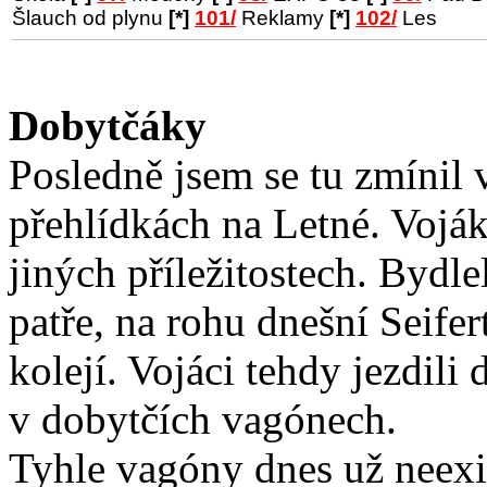
Šlauch od plynu
[*]
101/
Reklamy
[*]
102/
Les
Dobytčáky
Posledně jsem se tu zmíni
přehlídkách na Letné. Vojáky
jiných příležitostech. Bydle
patře, na rohu dnešní Seifer
kolejí. Vojáci tehdy jezdili
v dobytčích vagónech.
Tyhle vagóny dnes už neexi