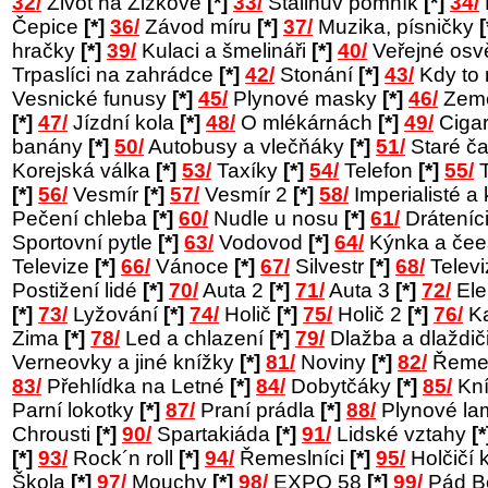
32/
Život na Žižkově
[*]
33/
Stalinův pomník
[*]
34/
Čepice
[*]
36/
Závod míru
[*]
37/
Muzika, písničky
[
hračky
[*]
39/
Kulaci a šmelináři
[*]
40/
Veřejné osv
Trpaslíci na zahrádce
[*]
42/
Stonání
[*]
43/
Kdy to
Vesnické funusy
[*]
45/
Plynové masky
[*]
46/
Země
[*]
47/
Jízdní kola
[*]
48/
O mlékárnách
[*]
49/
Cigar
banány
[*]
50/
Autobusy a vlečňáky
[*]
51/
Staré č
Korejská válka
[*]
53/
Taxíky
[*]
54/
Telefon
[*]
55/
T
[*]
56/
Vesmír
[*]
57/
Vesmír 2
[*]
58/
Imperialisté a 
Pečení chleba
[*]
60/
Nudle u nosu
[*]
61/
Dráteníc
Sportovní pytle
[*]
63/
Vodovod
[*]
64/
Kýnka a čee
Televize
[*]
66/
Vánoce
[*]
67/
Silvestr
[*]
68/
Telev
Postižení lidé
[*]
70/
Auta 2
[*]
71/
Auta 3
[*]
72/
Ele
[*]
73/
Lyžování
[*]
74/
Holič
[*]
75/
Holič 2
[*]
76/
Ka
Zima
[*]
78/
Led a chlazení
[*]
79/
Dlažba a dlaždič
Verneovky a jiné knížky
[*]
81/
Noviny
[*]
82/
Řemes
83/
Přehlídka na Letné
[*]
84/
Dobytčáky
[*]
85/
Kní
Parní lokotky
[*]
87/
Praní prádla
[*]
88/
Plynové l
Chrousti
[*]
90/
Spartakiáda
[*]
91/
Lidské vztahy
[*
[*]
93/
Rock´n roll
[*]
94/
Řemeslníci
[*]
95/
Holčičí 
Škola
[*]
97/
Mouchy
[*]
98/
EXPO 58
[*]
99/
Pád B