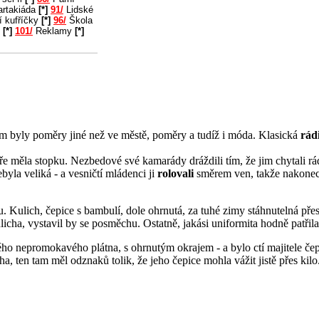
rtakiáda
[*]
91/
Lidské
í kufříčky
[*]
96/
Škola
u
[*]
101/
Reklamy
[*]
tam byly poměry jiné než ve městě, poměry a tudíž i móda. Klasická
rád
ře měla stopku. Nezbedové své kamarády dráždili tím, že jim chytali rá
yla veliká - a vesničtí mládenci ji
rolovali
směrem ven, takže nakonec 
. Kulich, čepice s bambulí, dole ohrnutá, za tuhé zimy stáhnutelná pře
cha, vystavil by se posměchu. Ostatně, jakási uniformita hodně patřila 
eného nepromokavého plátna, s ohrnutým okrajem - a bylo ctí majitele če
a, ten tam měl odznaků tolik, že jeho čepice mohla vážit jistě přes kil