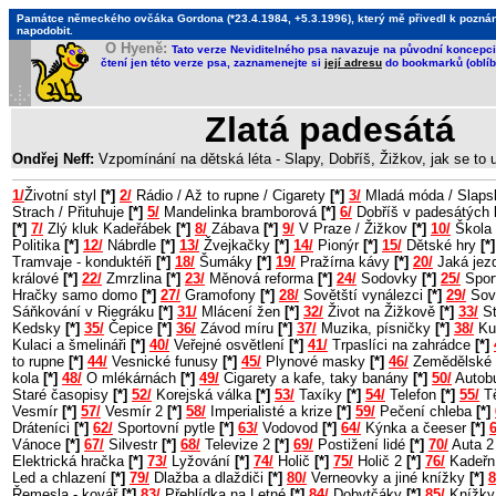
Památce německého ovčáka Gordona (*23.4.1984, +5.3.1996), který mě přivedl k poznání, 
napodobit.
O Hyeně:
Tato verze Neviditelného psa navazuje na původní koncepci 
čtení jen této verze psa, zaznamenejte si
její adresu
do bookmarků (oblíb
Zlatá padesátá
Ondřej Neff:
Vzpomínání na dětská léta - Slapy, Dobříš, Žižkov, jak se to
1/
Životní styl
[*]
2/
Rádio / Až to rupne / Cigarety
[*]
3/
Mladá móda / Slaps
Strach / Přituhuje
[*]
5/
Mandelinka bramborová
[*]
6/
Dobříš v padesátých 
[*]
7/
Zlý kluk Kadeřábek
[*]
8/
Zábava
[*]
9/
V Praze / Žižkov
[*]
10/
Škola 
Politika
[*]
12/
Nábrdle
[*]
13/
Žvejkačky
[*]
14/
Pionýr
[*]
15/
Dětské hry
[*]
Tramvaje - konduktéři
[*]
18/
Šumáky
[*]
19/
Pražírna kávy
[*]
20/
Jaká jezd
králové
[*]
22/
Zmrzlina
[*]
23/
Měnová reforma
[*]
24/
Sodovky
[*]
25/
Sport
Hračky samo domo
[*]
27/
Gramofony
[*]
28/
Sovětští vynálezci
[*]
29/
Sov
Sáňkování v Riegráku
[*]
31/
Mlácení žen
[*]
32/
Život na Žižkově
[*]
33/
St
Kedsky
[*]
35/
Čepice
[*]
36/
Závod míru
[*]
37/
Muzika, písničky
[*]
38/
Ku
Kulaci a šmelináři
[*]
40/
Veřejné osvětlení
[*]
41/
Trpaslíci na zahrádce
[*]
to rupne
[*]
44/
Vesnické funusy
[*]
45/
Plynové masky
[*]
46/
Zemědělské 
kola
[*]
48/
O mlékárnách
[*]
49/
Cigarety a kafe, taky banány
[*]
50/
Autob
Staré časopisy
[*]
52/
Korejská válka
[*]
53/
Taxíky
[*]
54/
Telefon
[*]
55/
Tě
Vesmír
[*]
57/
Vesmír 2
[*]
58/
Imperialisté a krize
[*]
59/
Pečení chleba
[*]
Dráteníci
[*]
62/
Sportovní pytle
[*]
63/
Vodovod
[*]
64/
Kýnka a čeeser
[*]
6
Vánoce
[*]
67/
Silvestr
[*]
68/
Televize 2
[*]
69/
Postižení lidé
[*]
70/
Auta 
Elektrická hračka
[*]
73/
Lyžování
[*]
74/
Holič
[*]
75/
Holič 2
[*]
76/
Kadeřn
Led a chlazení
[*]
79/
Dlažba a dlaždiči
[*]
80/
Verneovky a jiné knížky
[*]
8
Řemesla - kovář
[*]
83/
Přehlídka na Letné
[*]
84/
Dobytčáky
[*]
85/
Knížky 