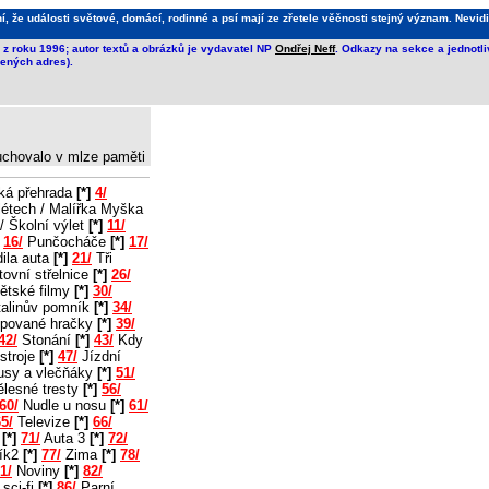
že události světové, domácí, rodinné a psí mají ze zřetele věčnosti stejný význam. Nevidi
z roku 1996; autor textů a obrázků je vydavatel NP
Ondřej Neff
. Odkazy na sekce a jednotl
ených adres).
 uchovalo v mlze paměti
ká přehrada
[*]
4/
létech / Malířka Myška
/ Školní výlet
[*]
11/
16/
Punčocháče
[*]
17/
ila auta
[*]
21/
Tři
ovní střelnice
[*]
26/
ětské filmy
[*]
30/
alinův pomník
[*]
34/
pované hračky
[*]
39/
42/
Stonání
[*]
43/
Kdy
stroje
[*]
47/
Jízdní
usy a vlečňáky
[*]
51/
lesné tresty
[*]
56/
60/
Nudle u nosu
[*]
61/
5/
Televize
[*]
66/
2
[*]
71/
Auta 3
[*]
72/
ík2
[*]
77/
Zima
[*]
78/
1/
Noviny
[*]
82/
sci-fi
[*]
86/
Parní