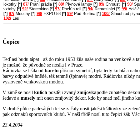
lokotky
[*]
87/
Praní prádla
[*]
88/
Plynové lampy
[*]
89/
Chrousti
[*]
90/
Spa
vztahy
[*]
92/
Stereokino
[*]
93/
Rock´n roll
[*]
94/
Řemeslníci
[*]
95/
Holčič
[*]
97/
Mouchy
[*]
98/
EXPO 58
[*]
99/
Pád Berlína
[*]
100/
Šlauch od plyn
102/
Les
Čepice
Teď asi budu tápat - až do roku 1953 žila naše rodina na venkově a 
je možné, že původně se nosila i v Praze.
Rádiovka se lišila od
baretu
přísnou symetrií, byla tedy kulatá a naho
barvy odpudivě hnědé, též temně (špinavě) modré. Rádiovka nikdy neb
vysloveně venkovskou módou.
V zimě se nosil
kulich
později zvaný
zmijovka
podle zubatého dekoru
šedavé a
musely
mít onen zmijovitý dekor, kdo by snad měl jiného kuli
V druhé půlce padesátých let se začaly nosit jakési kšiltovky ze zel
pak odznaků sportovních klubů. V naší třídě nosil tuto čepici žák Vách
23.4.2004