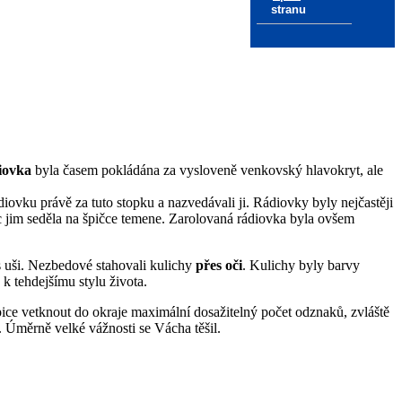
stranu
iovka
byla časem pokládána za vysloveně venkovský hlavokryt, ale
diovku právě za tuto stopku a nazvedávali ji. Rádiovky byly nejčastěji
jim seděla na špičce temene. Zarolovaná rádiovka byla ovšem
s uši. Nezbedové stahovali kulichy
přes oči
. Kulichy byly barvy
k tehdejšímu stylu života.
pice vetknout do okraje maximální dosažitelný počet odznaků, zvláště
o. Úměrně velké vážnosti se Vácha těšil.