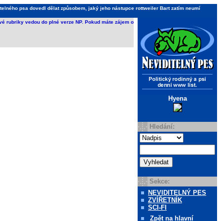
telného psa dovedl dělat způsobem, jaký jeho nástupce rottweiler Bart zatím neumí
ivé rubriky vedou do plné verze NP. Pokud máte zájem o
Hyena
Hledání:
Sekce:
NEVIDITELNÝ PES
ZVÍŘETNÍK
SCI-FI
Zpět
na hlavní