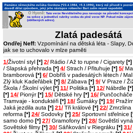
Památce německého ovčáka Gordona (*23.4.1984, +5.3.1996), který mě přivedl k poznání,
dovedl dělat způsobem, jaký jeho nástupce rottweiler Bart zatím neumí napodobit.
O Hyeně:
Tato verze Neviditelného psa navazuje na původní koncepci 
na sekce a jednotlivé rubriky vedou do plné verze NP. Pokud máte zájem 
(oblíbených adres).
Zlatá padesátá
Ondřej Neff:
Vzpomínání na dětská léta - Slapy, Do
jak se to uchovalo v mlze paměti
1/
Životní styl
[*]
2/
Rádio / Až to rupne / Cigarety
[*]
/ Slapská přehrada
[*]
4/
Strach / Přituhuje
[*]
5/
Man
bramborová
[*]
6/
Dobříš v padesátých létech / Ma
Zlý kluk Kadeřábek
[*]
8/
Zábava
[*]
9/
V Praze / Ž
Škola / Školní výlet
[*]
11/
Politika
[*]
12/
Nábrdle
[*
[*]
14/
Pionýr
[*]
15/
Dětské hry
[*]
16/
Punčocháč
Tramvaje - konduktéři
[*]
18/
Šumáky
[*]
19/
Pražír
Jaká jezdila auta
[*]
21/
Tři králové
[*]
22/
Zmrzlina
reforma
[*]
24/
Sodovky
[*]
25/
Sportovní střelnice
[
samo domo
[*]
27/
Gramofony
[*]
28/
Sovětští vyná
Sovětské filmy
[*]
30/
Sáňkování v Riegráku
[*]
31/