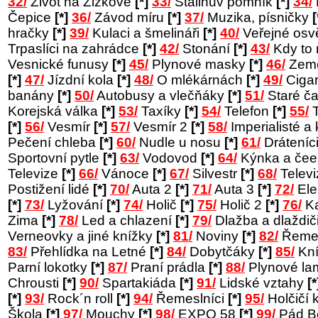
32/
Život na Žižkově
[*]
33/
Stalinův pomník
[*]
34/
Čepice
[*]
36/
Závod míru
[*]
37/
Muzika, písničky
[
hračky
[*]
39/
Kulaci a šmelináři
[*]
40/
Veřejné osv
Trpaslíci na zahrádce
[*]
42/
Stonání
[*]
43/
Kdy to
Vesnické funusy
[*]
45/
Plynové masky
[*]
46/
Země
[*]
47/
Jízdní kola
[*]
48/
O mlékárnách
[*]
49/
Cigar
banány
[*]
50/
Autobusy a vlečňáky
[*]
51/
Staré č
Korejská válka
[*]
53/
Taxíky
[*]
54/
Telefon
[*]
55/
T
[*]
56/
Vesmír
[*]
57/
Vesmír 2
[*]
58/
Imperialisté a 
Pečení chleba
[*]
60/
Nudle u nosu
[*]
61/
Dráteníc
Sportovní pytle
[*]
63/
Vodovod
[*]
64/
Kýnka a čee
Televize
[*]
66/
Vánoce
[*]
67/
Silvestr
[*]
68/
Telev
Postižení lidé
[*]
70/
Auta 2
[*]
71/
Auta 3
[*]
72/
Ele
[*]
73/
Lyžování
[*]
74/
Holič
[*]
75/
Holič 2
[*]
76/
Ka
Zima
[*]
78/
Led a chlazení
[*]
79/
Dlažba a dlaždič
Verneovky a jiné knížky
[*]
81/
Noviny
[*]
82/
Řemes
83/
Přehlídka na Letné
[*]
84/
Dobytčáky
[*]
85/
Kní
Parní lokotky
[*]
87/
Praní prádla
[*]
88/
Plynové l
Chrousti
[*]
90/
Spartakiáda
[*]
91/
Lidské vztahy
[*
[*]
93/
Rock´n roll
[*]
94/
Řemeslníci
[*]
95/
Holčičí 
Škola
[*]
97/
Mouchy
[*]
98/
EXPO 58
[*]
99/
Pád B