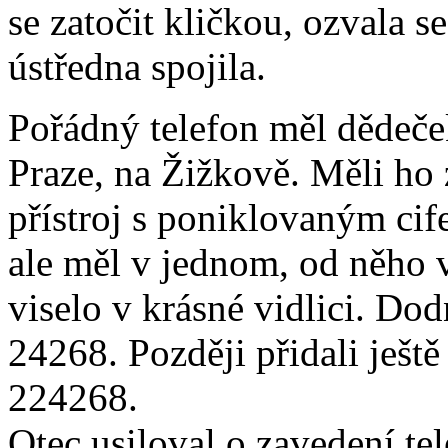
se zatočit kličkou, ozvala se
ústředna spojila.
Pořádný telefon měl dědeče
Praze, na Žižkově. Měli ho 
přístroj s poniklovaným ci
ale měl v jednom, od něho ve
viselo v krásné vidlici. Dod
24268. Později přidali ješt
224268.
Otec usiloval o zavedení tel