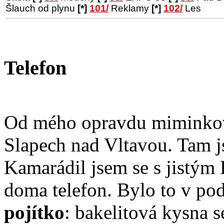
Šlauch od plynu
[*]
101/
Reklamy
[*]
102/
Les
Telefon
Od mého opravdu miminkovs
Slapech nad Vltavou. Tam j
Kamarádil jsem se s jistým
doma telefon. Bylo to v pods
pojítko
: bakelitová kysna 