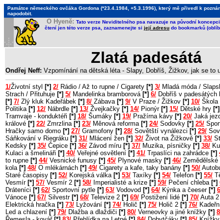
Památce německého ovčáka Gordona (*23.4.1984, +5.3.1996), který mě přivedl k poznání, 
napodobit.
O Hyeně:
Tato verze Neviditelného psa navazuje na původní koncepci 
čtení jen této verze psa, zaznamenejte si
její adresu
do bookmarků (oblíb
Zlatá padesátá
Ondřej Neff:
Vzpomínání na dětská léta - Slapy, Dobříš, Žižkov, jak se to
1/
Životní styl
[*]
2/
Rádio / Až to rupne / Cigarety
[*]
3/
Mladá móda / Slaps
Strach / Přituhuje
[*]
5/
Mandelinka bramborová
[*]
6/
Dobříš v padesátých 
[*]
7/
Zlý kluk Kadeřábek
[*]
8/
Zábava
[*]
9/
V Praze / Žižkov
[*]
10/
Škola 
Politika
[*]
12/
Nábrdle
[*]
13/
Žvejkačky
[*]
14/
Pionýr
[*]
15/
Dětské hry
[*]
Tramvaje - konduktéři
[*]
18/
Šumáky
[*]
19/
Pražírna kávy
[*]
20/
Jaká jezd
králové
[*]
22/
Zmrzlina
[*]
23/
Měnová reforma
[*]
24/
Sodovky
[*]
25/
Sport
Hračky samo domo
[*]
27/
Gramofony
[*]
28/
Sovětští vynálezci
[*]
29/
Sov
Sáňkování v Riegráku
[*]
31/
Mlácení žen
[*]
32/
Život na Žižkově
[*]
33/
St
Kedsky
[*]
35/
Čepice
[*]
36/
Závod míru
[*]
37/
Muzika, písničky
[*]
38/
Ku
Kulaci a šmelináři
[*]
40/
Veřejné osvětlení
[*]
41/
Trpaslíci na zahrádce
[*]
to rupne
[*]
44/
Vesnické funusy
[*]
45/
Plynové masky
[*]
46/
Zemědělské 
kola
[*]
48/
O mlékárnách
[*]
49/
Cigarety a kafe, taky banány
[*]
50/
Autob
Staré časopisy
[*]
52/
Korejská válka
[*]
53/
Taxíky
[*]
54/
Telefon
[*]
55/
Tě
Vesmír
[*]
57/
Vesmír 2
[*]
58/
Imperialisté a krize
[*]
59/
Pečení chleba
[*]
Dráteníci
[*]
62/
Sportovní pytle
[*]
63/
Vodovod
[*]
64/
Kýnka a čeeser
[*]
6
Vánoce
[*]
67/
Silvestr
[*]
68/
Televize 2
[*]
69/
Postižení lidé
[*]
70/
Auta 
Elektrická hračka
[*]
73/
Lyžování
[*]
74/
Holič
[*]
75/
Holič 2
[*]
76/
Kadeřn
Led a chlazení
[*]
79/
Dlažba a dlaždiči
[*]
80/
Verneovky a jiné knížky
[*]
8
Řemesla - kovář
[*]
83/
Přehlídka na Letné
[*]
84/
Dobytčáky
[*]
85/
Knížky 