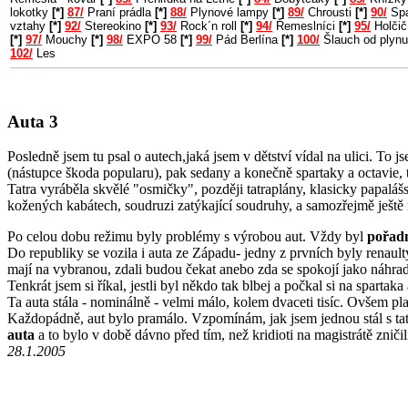
lokotky
[*]
87/
Praní prádla
[*]
88/
Plynové lampy
[*]
89/
Chrousti
[*]
90/
Spa
vztahy
[*]
92/
Stereokino
[*]
93/
Rock´n roll
[*]
94/
Řemeslníci
[*]
95/
Holčič
[*]
97/
Mouchy
[*]
98/
EXPO 58
[*]
99/
Pád Berlína
[*]
100/
Šlauch od plyn
102/
Les
Auta 3
Posledně jsem tu psal o autech,jaká jsem v dětství vídal na ulici. To 
(nástupce škoda popularu), pak sedany a konečně spartaky a octavie, 
Tatra vyráběla skvělé "osmičky", později tatraplány, klasicky papaláš
kožených kabátech, soudruzi zatýkající soudruhy, a samozřejmě ještě 
Po celou dobu režimu byly problémy s výrobou aut. Vždy byl
pořad
Do republiky se vozila i auta ze Západu- jedny z prvních byly renault
mají na vybranou, zdali budou čekat anebo zda se spokojí jako náhrad
Tenkrát jsem si říkal, jestli byl někdo tak blbej a počkal si na sparta
Ta auta stála - nominálně - velmi málo, kolem dvaceti tisíc. Ovšem p
Každopádně, aut bylo pramálo. Vzpomínám, jak jsem jednou stál s tat
auta
a to bylo v době dávno před tím, než kridioti na magistrátě znič
28.1.2005