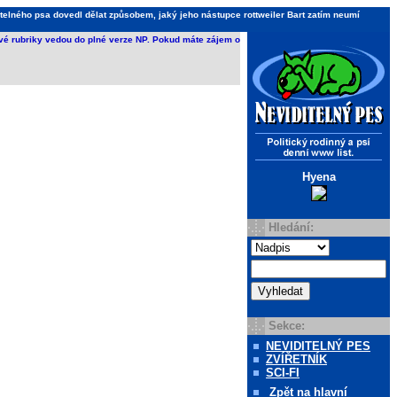
telného psa dovedl dělat způsobem, jaký jeho nástupce rottweiler Bart zatím neumí
ivé rubriky vedou do plné verze NP. Pokud máte zájem o
Hyena
Hledání:
Sekce:
NEVIDITELNÝ PES
ZVÍŘETNÍK
SCI-FI
Zpět
na hlavní