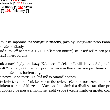
rtakiáda
[*]
91/
Lidské
í kufříčky
[*]
96/
Škola
u
[*]
101/
Reklamy
[*]
jsem ještě zapomněl na
vyhynulé značky
, jako byl Borgward nebo Panha
to vše od škody.
ské auto, jež nahradila T603. Ovšem ten hnusný stalinský režim, ten je n
raději nesoudruhy.
ník
a navíc byly
poukazy
. Kdo nechtěl čekat
několik let
v pořadí, mohl
y 4CV a fiaty 600. Jednou psali ve Večerní Praze, že jsou problémy s v
ním řešením s fordem anglií.
ka a nevzal toho forda. Zajímá mě to ostatně dodnes.
laty byly taky hodně nízké, kolem tisícovky. Těžko ale posuzovat, do 
ínkem na rampě Muzea na Václavském náměstí a dělali si statistiku: p
ili dopravu ve městě a mohlo se jezdit všude (včetně Karlova mostu, což