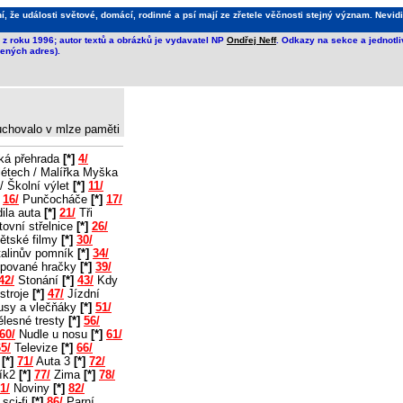
že události světové, domácí, rodinné a psí mají ze zřetele věčnosti stejný význam. Nevidi
z roku 1996; autor textů a obrázků je vydavatel NP
Ondřej Neff
. Odkazy na sekce a jednotl
ených adres).
 uchovalo v mlze paměti
ká přehrada
[*]
4/
létech / Malířka Myška
/ Školní výlet
[*]
11/
16/
Punčocháče
[*]
17/
ila auta
[*]
21/
Tři
ovní střelnice
[*]
26/
ětské filmy
[*]
30/
alinův pomník
[*]
34/
pované hračky
[*]
39/
42/
Stonání
[*]
43/
Kdy
stroje
[*]
47/
Jízdní
usy a vlečňáky
[*]
51/
lesné tresty
[*]
56/
60/
Nudle u nosu
[*]
61/
5/
Televize
[*]
66/
2
[*]
71/
Auta 3
[*]
72/
ík2
[*]
77/
Zima
[*]
78/
1/
Noviny
[*]
82/
sci-fi
[*]
86/
Parní