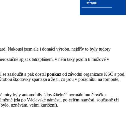
stranu
rd. Nakousl jsem ale i domácí výrobu, nejdřív to byly tudory
erozlučně spjat s tatraplánem, v něm taky jezdili ti mužové v
 se zasloužit a pak dostal
poukaz
od závodní organizace KSČ a pod.
ýrobou škodovky spartaka a že ti, co jsou v pořadníku na forhontě,
jaké míry byly automobily "dosažitelné" normálnímu člověku.
růměrně jela po Václavské náměstí, po
celém
náměstí, současně
tři
 bylo, uznávám, velmi kuriózní).