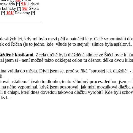
rtakiáda
[*]
91/
Lidské
í kufříčky
[*]
96/
Škola
u
[*]
101/
Reklamy
[*]
esátých let, kdy mi bylo mezi pěti a patnácti lety. Celé vzpomínání d
k od Říčan (je to jedno, kde, všude je to stejné): silnice byla asfaltová, 
lážděné kostkami
. Zcela určitě byla dlážděná silnice ze Štěchovic k ná
říkal jsem si - není možné takto odklepat celou tu děsnou délku dvou kil
a vrátila do města. Divil jsem se, proč se říká "sprostej jak dlaždič" 
i.
tovat asfaltem. Trvalo to dlouho, tento záhubný proces. Jednou jsem si 
em na něho vzpomínal, když jsem pozoroval, jak mizí mozaiková dlažba z 
zali ti chlapi, kteří dnes dovedou takovou dlažbu vyrobit? Kde byli sch
ezl...