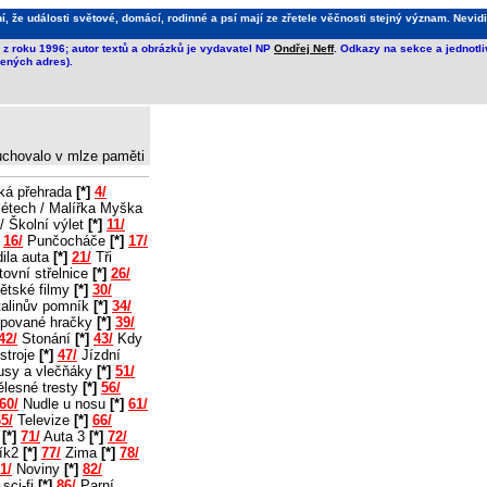
že události světové, domácí, rodinné a psí mají ze zřetele věčnosti stejný význam. Nevidi
z roku 1996; autor textů a obrázků je vydavatel NP
Ondřej Neff
. Odkazy na sekce a jednotl
ených adres).
 uchovalo v mlze paměti
ká přehrada
[*]
4/
létech / Malířka Myška
/ Školní výlet
[*]
11/
16/
Punčocháče
[*]
17/
ila auta
[*]
21/
Tři
ovní střelnice
[*]
26/
ětské filmy
[*]
30/
alinův pomník
[*]
34/
pované hračky
[*]
39/
42/
Stonání
[*]
43/
Kdy
stroje
[*]
47/
Jízdní
usy a vlečňáky
[*]
51/
lesné tresty
[*]
56/
60/
Nudle u nosu
[*]
61/
5/
Televize
[*]
66/
2
[*]
71/
Auta 3
[*]
72/
ík2
[*]
77/
Zima
[*]
78/
1/
Noviny
[*]
82/
sci-fi
[*]
86/
Parní