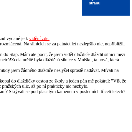
stranu
osud vydané je k
vidění zde.
rozmlácená. Na silnicích se za patnáct let nezlepšilo nic, nepřiblížili
m do Slap. Mám ale pocit, že jsem viděl dlaždiče dláždit silnici mezi
ometrů!Zcela určitě byla dlážděná silnice v Mníšku, ta nová, která
- nikdy jsem žádného dlaždiče neslyšel sprostě nadávat. Mívali na
kopal do dlaždičky cestou ze školy a jeden pán mě pokáral: "Víš, že
pražských ulic, až po ní prakticky nic nezbylo.
ovaní? Skrývali se pod placatým kamenem v posledních třiceti letech?