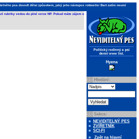
telného psa dovedl dělat způsobem, jaký jeho nástupce rottweiler Bart zatím neumí
ivé rubriky vedou do plné verze NP. Pokud máte zájem o
Hyena
Hledání:
Sekce:
NEVIDITELNÝ PES
ZVÍŘETNÍK
SCI-FI
Zpět
na hlavní