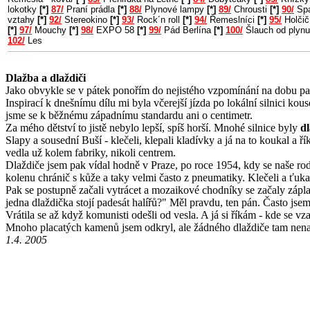
lokotky
[*]
87/
Praní prádla
[*]
88/
Plynové lampy
[*]
89/
Chrousti
[*]
90/
Spa
vztahy
[*]
92/
Stereokino
[*]
93/
Rock´n roll
[*]
94/
Řemeslníci
[*]
95/
Holčič
[*]
97/
Mouchy
[*]
98/
EXPO 58
[*]
99/
Pád Berlína
[*]
100/
Šlauch od plyn
102/
Les
Dlažba a dlaždiči
Jako obvykle se v pátek ponořím do nejistého vzpomínání na dobu pad
Inspirací k dnešnímu dílu mi byla včerejší jízda po lokální silnici kouse
jsme se k běžnému západnímu standardu ani o centimetr.
Za mého dětství to jistě nebylo lepší, spíš horší. Mnohé silnice byly
d
Slapy a sousední Buší - klečeli, klepali kladívky a já na to koukal a 
vedla už kolem fabriky, nikoli centrem.
Dlaždiče jsem pak vídal hodně v Praze, po roce 1954, kdy se naše rodin
kolenu chránič s kůže a taky velmi často z pneumatiky. Klečeli a ťukal
Pak se postupně začali vytrácet a mozaikové chodníky se začaly zápla
jedna dlaždička stojí padesát halířů?" Měl pravdu, ten pán. Často js
Vrátila se až když komunisti odešli od vesla. A já si říkám - kde se v
Mnoho placatých kamenů jsem odkryl, ale žádného dlaždiče tam nenal
1.4. 2005