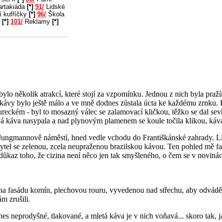
rtakiáda
[*]
91/
Lidské
í kufříčky
[*]
96/
Škola
u
[*]
101/
Reklamy
[*]
bylo několik atrakcí, které stojí za vzpomínku. Jednou z nich byla pra
kávy bylo ještě málo a ve mně dodnes zůstala úcta ke každému zrnku. Kd
eckém - byl to mosazný válec se zalamovací kličkou, těžko se dal sevří
vá káva nasypala a nad plynovým plamenem se koule točila klikou, káva 
ungmannově náměstí, hned vedle vchodu do Františkánské zahrady. Lidi
pytel se zelenou, zcela neupraženou brazilskou kávou. Ten pohled mě fas
ůkaz toho, že cizina není něco jen tak smyšleného, o čem se v novinách
na fasádu komín, plechovou rouru, vyvedenou nad střechu, aby odváděla
m zrušili.
 neprodyšné, tlakované, a mletá káva je v nich voňavá... skoro tak, ja