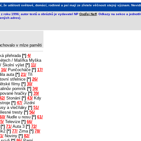
že události světové, domácí, rodinné a psí mají ze zřetele věčnosti stejný význam. Nevidi
z roku 1996; autor textů a obrázků je vydavatel NP
Ondřej Neff
. Odkazy na sekce a jednotl
ených adres).
 uchovalo v mlze paměti
ká přehrada
[*]
4/
létech / Malířka Myška
/ Školní výlet
[*]
11/
16/
Punčocháče
[*]
17/
ila auta
[*]
21/
Tři
ovní střelnice
[*]
26/
ětské filmy
[*]
30/
alinův pomník
[*]
34/
pované hračky
[*]
39/
42/
Stonání
[*]
43/
Kdy
stroje
[*]
47/
Jízdní
usy a vlečňáky
[*]
51/
lesné tresty
[*]
56/
60/
Nudle u nosu
[*]
61/
5/
Televize
[*]
66/
2
[*]
71/
Auta 3
[*]
72/
ík2
[*]
77/
Zima
[*]
78/
1/
Noviny
[*]
82/
sci-fi
[*]
86/
Parní