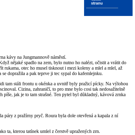
stranu
žírna kávy na Jungmannově náměstí.
yž nějaké spadlo na zem, bylo nutno ho nalézt, očistit a vrátit do
t rukama, otec ho musel tisknout i mezi koleny a mlel a mlel, až
se dopražila a pak teprve ji tec sypal do kafemlejnku.
 tam stáli frontu u okénka a uvnitř byly pražicí pícky. Na výlohou
cinoval. Cizina, zahraničí, to pro mne bylo cosi tak nedosažitelně
 píše, jak je to tam strašné. Ten pytel byl důkladný, kávová zrnka
 páry z pražírny pryč. Roura byla dole otevřená a kapala z ní
ko ta, kterou tatínek umlel z čerstvě upražených zrn.