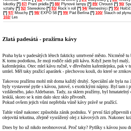
lokotky
[*]
87/
Praní prádla
[*]
88/
Plynové lampy
[*]
89/
Chrousti
[*]
90/
Spa
vztahy
[*]
92/
Stereokino
[*]
93/
Rock´n roll
[*]
94/
Řemeslníci
[*]
95/
Holčič
[*]
97/
Mouchy
[*]
98/
EXPO 58
[*]
99/
Pád Berlína
[*]
100/
Šlauch od plyn
102/
Les
Zlatá padesátá - pražírna kávy
Praha byla v padesátých létech fakticky umrtvené město. Nicméně tu 
K tomu podotknu, že moji rodiče rádi pili kávu. Když jsem byl malý, 
kafemlejnku. Otec mlel kávu ručně, v dřevěném kafemlejnku, pak v tur
umlel. Měl taky pražicí aparátek - plechovou kouli, do které se zrnko
Takovou pražírnu mohl mít doma každý druhý. Speciální ale byla na J
byly vystavené pytle s kávou, jutové, s exotickými nápisy. Byl tam i 
vzdáleného, jako Aldebaran. Tady, za sklem pražírny, byl hmatatelný d
lesklá, skoro se k nim dalo skrz sklo přivonět.
Pokud ovšem jejich vůni nepřebila vůně kávy právě se pražící.
Tahle vůně nakonec způsobila zánik podniku. V první fázi připevnili 
olejovitá tekutina, zřejmě vysrážený olej z kávových zrn. Nakonec krá
Dnes by ho už nikdo neobnovoval. Proč taky? Pytlíky s kávou jsou dnes