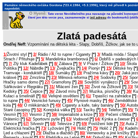
Památce německého ovčáka Gordona (*23.4.1984, +5.3.1996), který mě přivedl k poznání, 
napodobit.
O Hyeně:
Tato verze Neviditelného psa navazuje na původní koncepci 
čtení jen této verze psa, zaznamenejte si
její adresu
do bookmarků (oblíb
Zlatá padesátá
Ondřej Neff:
Vzpomínání na dětská léta - Slapy, Dobříš, Žižkov, jak se to
1/
Životní styl
[*]
2/
Rádio / Až to rupne / Cigarety
[*]
3/
Mladá móda / Slaps
Strach / Přituhuje
[*]
5/
Mandelinka bramborová
[*]
6/
Dobříš v padesátých 
[*]
7/
Zlý kluk Kadeřábek
[*]
8/
Zábava
[*]
9/
V Praze / Žižkov
[*]
10/
Škola 
Politika
[*]
12/
Nábrdle
[*]
13/
Žvejkačky
[*]
14/
Pionýr
[*]
15/
Dětské hry
[*]
Tramvaje - konduktéři
[*]
18/
Šumáky
[*]
19/
Pražírna kávy
[*]
20/
Jaká jezd
králové
[*]
22/
Zmrzlina
[*]
23/
Měnová reforma
[*]
24/
Sodovky
[*]
25/
Sport
Hračky samo domo
[*]
27/
Gramofony
[*]
28/
Sovětští vynálezci
[*]
29/
Sov
Sáňkování v Riegráku
[*]
31/
Mlácení žen
[*]
32/
Život na Žižkově
[*]
33/
St
Kedsky
[*]
35/
Čepice
[*]
36/
Závod míru
[*]
37/
Muzika, písničky
[*]
38/
Ku
Kulaci a šmelináři
[*]
40/
Veřejné osvětlení
[*]
41/
Trpaslíci na zahrádce
[*]
to rupne
[*]
44/
Vesnické funusy
[*]
45/
Plynové masky
[*]
46/
Zemědělské 
kola
[*]
48/
O mlékárnách
[*]
49/
Cigarety a kafe, taky banány
[*]
50/
Autob
Staré časopisy
[*]
52/
Korejská válka
[*]
53/
Taxíky
[*]
54/
Telefon
[*]
55/
Tě
Vesmír
[*]
57/
Vesmír 2
[*]
58/
Imperialisté a krize
[*]
59/
Pečení chleba
[*]
Dráteníci
[*]
62/
Sportovní pytle
[*]
63/
Vodovod
[*]
64/
Kýnka a čeeser
[*]
6
Vánoce
[*]
67/
Silvestr
[*]
68/
Televize 2
[*]
69/
Postižení lidé
[*]
70/
Auta 
Elektrická hračka
[*]
73/
Lyžování
[*]
74/
Holič
[*]
75/
Holič 2
[*]
76/
Kadeřn
Led a chlazení
[*]
79/
Dlažba a dlaždiči
[*]
80/
Verneovky a jiné knížky
[*]
8
Řemesla - kovář
[*]
83/
Přehlídka na Letné
[*]
84/
Dobytčáky
[*]
85/
Knížky 