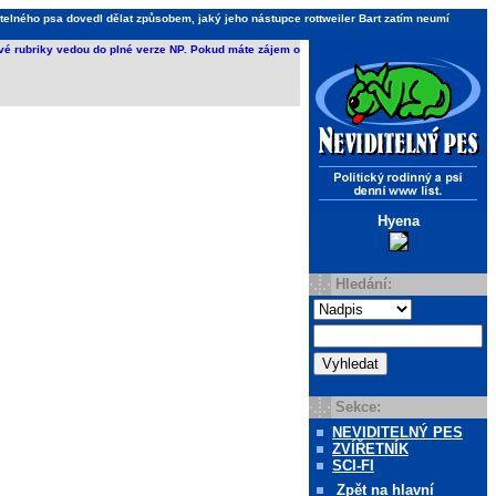
telného psa dovedl dělat způsobem, jaký jeho nástupce rottweiler Bart zatím neumí
ivé rubriky vedou do plné verze NP. Pokud máte zájem o
Hyena
Hledání:
Sekce:
NEVIDITELNÝ PES
ZVÍŘETNÍK
SCI-FI
Zpět
na hlavní