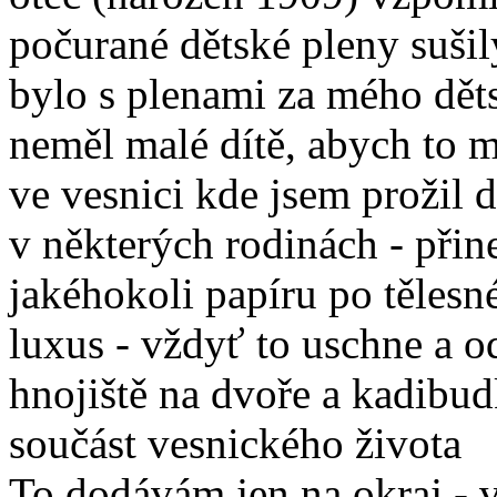
počurané dětské pleny sušily,
bylo s plenami za mého děts
neměl malé dítě, abych to m
ve vesnici kde jsem prožil d
v některých rodinách - při
jakéhokoli papíru po tělesn
luxus - vždyť to uschne a od
hnojiště na dvoře a kadibudk
součást vesnického života
To dodávám jen na okraj - 