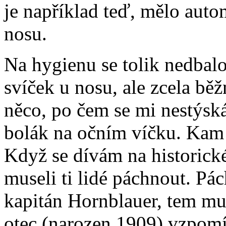
je například teď, mělo auto
nosu.
Na hygienu se tolik nedbal
svíček u nosu, ale zcela běž
něco, po čem se mi nestýská
bolák na očním víčku. Kam 
Když se dívám na historické
museli ti lidé páchnout. Pác
kapitán Hornblauer, tem mu
otec (narozen 1909) vzpomín