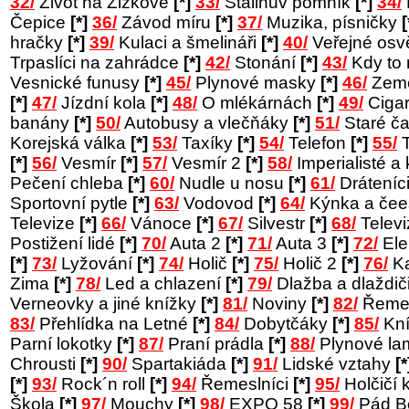
32/
Život na Žižkově
[*]
33/
Stalinův pomník
[*]
34/
Čepice
[*]
36/
Závod míru
[*]
37/
Muzika, písničky
[
hračky
[*]
39/
Kulaci a šmelináři
[*]
40/
Veřejné osv
Trpaslíci na zahrádce
[*]
42/
Stonání
[*]
43/
Kdy to
Vesnické funusy
[*]
45/
Plynové masky
[*]
46/
Země
[*]
47/
Jízdní kola
[*]
48/
O mlékárnách
[*]
49/
Cigar
banány
[*]
50/
Autobusy a vlečňáky
[*]
51/
Staré č
Korejská válka
[*]
53/
Taxíky
[*]
54/
Telefon
[*]
55/
T
[*]
56/
Vesmír
[*]
57/
Vesmír 2
[*]
58/
Imperialisté a 
Pečení chleba
[*]
60/
Nudle u nosu
[*]
61/
Dráteníc
Sportovní pytle
[*]
63/
Vodovod
[*]
64/
Kýnka a čee
Televize
[*]
66/
Vánoce
[*]
67/
Silvestr
[*]
68/
Telev
Postižení lidé
[*]
70/
Auta 2
[*]
71/
Auta 3
[*]
72/
Ele
[*]
73/
Lyžování
[*]
74/
Holič
[*]
75/
Holič 2
[*]
76/
Ka
Zima
[*]
78/
Led a chlazení
[*]
79/
Dlažba a dlaždič
Verneovky a jiné knížky
[*]
81/
Noviny
[*]
82/
Řemes
83/
Přehlídka na Letné
[*]
84/
Dobytčáky
[*]
85/
Kní
Parní lokotky
[*]
87/
Praní prádla
[*]
88/
Plynové l
Chrousti
[*]
90/
Spartakiáda
[*]
91/
Lidské vztahy
[*
[*]
93/
Rock´n roll
[*]
94/
Řemeslníci
[*]
95/
Holčičí 
Škola
[*]
97/
Mouchy
[*]
98/
EXPO 58
[*]
99/
Pád B