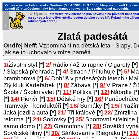
Památce německého ovčáka Gordona (*23.4.1984, +5.3.1996), který mě přivedl k poznání,
dovedl dělat způsobem, jaký jeho nástupce rottweiler Bart zatím neumí napodobit.
O Hyeně:
Tato verze Neviditelného psa navazuje na původní koncepci 
na sekce a jednotlivé rubriky vedou do plné verze NP. Pokud máte zájem 
(oblíbených adres).
Zlatá padesátá
Ondřej Neff:
Vzpomínání na dětská léta - Slapy, Do
jak se to uchovalo v mlze paměti
1/
Životní styl
[*]
2/
Rádio / Až to rupne / Cigarety
[*]
/ Slapská přehrada
[*]
4/
Strach / Přituhuje
[*]
5/
Man
bramborová
[*]
6/
Dobříš v padesátých létech / Ma
Zlý kluk Kadeřábek
[*]
8/
Zábava
[*]
9/
V Praze / Ž
Škola / Školní výlet
[*]
11/
Politika
[*]
12/
Nábrdle
[*
[*]
14/
Pionýr
[*]
15/
Dětské hry
[*]
16/
Punčocháč
Tramvaje - konduktéři
[*]
18/
Šumáky
[*]
19/
Pražír
Jaká jezdila auta
[*]
21/
Tři králové
[*]
22/
Zmrzlina
reforma
[*]
24/
Sodovky
[*]
25/
Sportovní střelnice
[
samo domo
[*]
27/
Gramofony
[*]
28/
Sovětští vyná
Sovětské filmy
[*]
30/
Sáňkování v Riegráku
[*]
31/