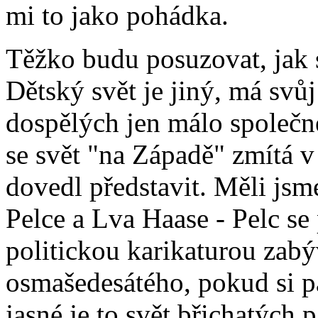
mi to jako pohádka.
Těžko budu posuzovat, jak se
Dětský svět je jiný, má svů
dospělých jen málo společné
se svět "na Západě" zmítá v 
dovedl představit. Měli js
Pelce a Lva Haase - Pelc se 
politickou karikaturou zabý
osmašedesátého, pokud si pa
jasné,je to svět břichatých 