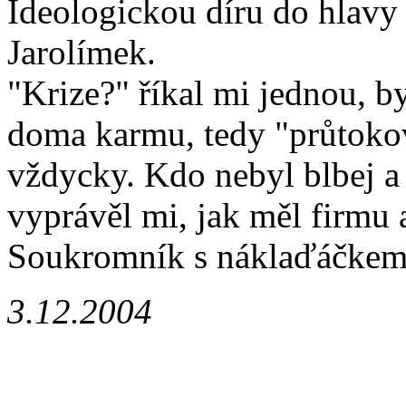
Ideologickou díru do hlavy 
Jarolímek.
"Krize?" říkal mi jednou, b
doma karmu, tedy "průtokov
vždycky. Kdo nebyl blbej a n
vyprávěl mi, jak měl firmu 
Soukromník s náklaďáčkem. J
3.12.2004