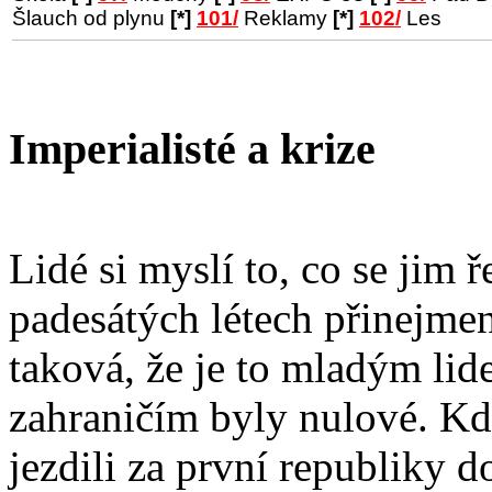
Šlauch od plynu
[*]
101/
Reklamy
[*]
102/
Les
Imperialisté a krize
Lidé si myslí to, co se jim ř
padesátých létech přinejme
taková, že je to mladým lid
zahraničím byly nulové. Kdy
jezdili za první republiky d