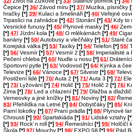
32/
Život na Žižkově
[*]
33/
Stalinův pomník
[*]
34/
Čepice
[*]
36/
Závod míru
[*]
37/
Muzika, písničky
[
hračky
[*]
39/
Kulaci a šmelináři
[*]
40/
Veřejné osv
Trpaslíci na zahrádce
[*]
42/
Stonání
[*]
43/
Kdy to
Vesnické funusy
[*]
45/
Plynové masky
[*]
46/
Země
[*]
47/
Jízdní kola
[*]
48/
O mlékárnách
[*]
49/
Cigar
banány
[*]
50/
Autobusy a vlečňáky
[*]
51/
Staré č
Korejská válka
[*]
53/
Taxíky
[*]
54/
Telefon
[*]
55/
T
[*]
56/
Vesmír
[*]
57/
Vesmír 2
[*]
58/
Imperialisté a 
Pečení chleba
[*]
60/
Nudle u nosu
[*]
61/
Dráteníc
Sportovní pytle
[*]
63/
Vodovod
[*]
64/
Kýnka a čee
Televize
[*]
66/
Vánoce
[*]
67/
Silvestr
[*]
68/
Telev
Postižení lidé
[*]
70/
Auta 2
[*]
71/
Auta 3
[*]
72/
Ele
[*]
73/
Lyžování
[*]
74/
Holič
[*]
75/
Holič 2
[*]
76/
Ka
Zima
[*]
78/
Led a chlazení
[*]
79/
Dlažba a dlaždič
Verneovky a jiné knížky
[*]
81/
Noviny
[*]
82/
Řemes
83/
Přehlídka na Letné
[*]
84/
Dobytčáky
[*]
85/
Kní
Parní lokotky
[*]
87/
Praní prádla
[*]
88/
Plynové l
Chrousti
[*]
90/
Spartakiáda
[*]
91/
Lidské vztahy
[*
[*]
93/
Rock´n roll
[*]
94/
Řemeslníci
[*]
95/
Holčičí 
Škola
[*]
97/
Mouchy
[*]
98/
EXPO 58
[*]
99/
Pád B