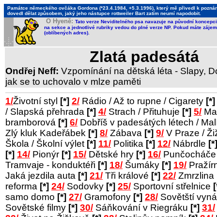
Památce německého ovčáka Gordona (*23.4.1984, +5.3.1996), který mě přivedl k poznání,
dovedl dělat způsobem, jaký jeho nástupce rottweiler Bart zatím neumí napodobit.
O Hyeně:
Tato verze Neviditelného psa navazuje na původní koncepci 
na sekce a jednotlivé rubriky vedou do plné verze NP. Pokud máte zájem 
(oblíbených adres).
Zlatá padesátá
Ondřej Neff:
Vzpomínání na dětská léta - Slapy, Do
jak se to uchovalo v mlze paměti
1/
Životní styl
[*]
2/
Rádio / Až to rupne / Cigarety
[*]
/ Slapská přehrada
[*]
4/
Strach / Přituhuje
[*]
5/
Man
bramborová
[*]
6/
Dobříš v padesátých létech / Ma
Zlý kluk Kadeřábek
[*]
8/
Zábava
[*]
9/
V Praze / Ž
Škola / Školní výlet
[*]
11/
Politika
[*]
12/
Nábrdle
[*
[*]
14/
Pionýr
[*]
15/
Dětské hry
[*]
16/
Punčocháč
Tramvaje - konduktéři
[*]
18/
Šumáky
[*]
19/
Pražír
Jaká jezdila auta
[*]
21/
Tři králové
[*]
22/
Zmrzlina
reforma
[*]
24/
Sodovky
[*]
25/
Sportovní střelnice
[
samo domo
[*]
27/
Gramofony
[*]
28/
Sovětští vyná
Sovětské filmy
[*]
30/
Sáňkování v Riegráku
[*]
31/