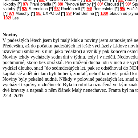
lokotky
[*]
87/
Praní prádla
[*]
88/
Plynové lampy
[*]
89/
Chrousti
[*]
90/
Spa
vztahy
[*]
92/
Stereokino
[*]
93/
Rock´n roll
[*]
94/
Řemeslníci
[*]
95/
Holčič
[*]
97/
Mouchy
[*]
98/
EXPO 58
[*]
99/
Pád Berlína
[*]
100/
Šlauch od plyn
102/
Les
Noviny
V padesátých létech jsem byl malý kluk a noviny jsem samozřejmě nečet
Především, až do počátku padesátých let ještě vycházely Lidové novi
uzavřenou smlouvu s nimi jako redaktor) a vznikly pak koncem osmde
Noviny tehdy vycházely sedm dní v týdnu, tedy i v neděli. Nedovedu 
pochmurné, skoro bez obrázků. Pro utužení ducha lidu v nich ale vychá
vydržel dlouho, snad ¨do sedmdesátých let, pak se odstěhoval do NDR. T
kapitalisté a dělníci tam byli hubení, zoufalí, neboť tam byla pořád k
Noviny byly pekelně nudné. Někdy v polovině padesátých let, snad zr
vycházet i zprávy o zločinech! Byla to rubrika označená velkým znakem 
dvě kravaty a napsali o něm článek Malý nenechavec. Franta byl na t
22.4. 2005