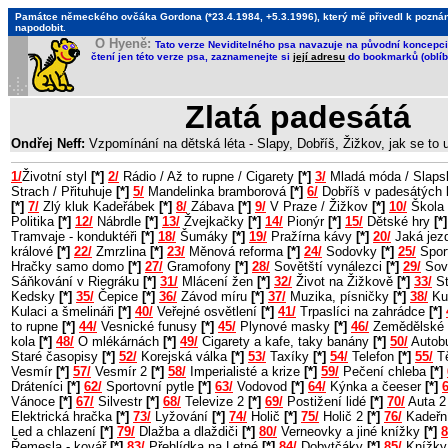
Památce německého ovčáka Gordona (*23.4.1984, +5.3.1996), který mě přivedl k poznání, 
napodobit.
O Hyeně:
Tato verze Neviditelného psa navazuje na původní koncepci 
čtení jen této verze psa, zaznamenejte si
její adresu
do bookmarků (oblíb
Zlatá padesátá
Ondřej Neff:
Vzpomínání na dětská léta - Slapy, Dobříš, Žižkov, jak se to
1/
Životní styl
[*]
2/
Rádio / Až to rupne / Cigarety
[*]
3/
Mladá móda / Slaps
Strach / Přituhuje
[*]
5/
Mandelinka bramborová
[*]
6/
Dobříš v padesátých 
[*]
7/
Zlý kluk Kadeřábek
[*]
8/
Zábava
[*]
9/
V Praze / Žižkov
[*]
10/
Škola 
Politika
[*]
12/
Nábrdle
[*]
13/
Žvejkačky
[*]
14/
Pionýr
[*]
15/
Dětské hry
[*]
Tramvaje - konduktéři
[*]
18/
Šumáky
[*]
19/
Pražírna kávy
[*]
20/
Jaká jezd
králové
[*]
22/
Zmrzlina
[*]
23/
Měnová reforma
[*]
24/
Sodovky
[*]
25/
Sport
Hračky samo domo
[*]
27/
Gramofony
[*]
28/
Sovětští vynálezci
[*]
29/
Sov
Sáňkování v Riegráku
[*]
31/
Mlácení žen
[*]
32/
Život na Žižkově
[*]
33/
St
Kedsky
[*]
35/
Čepice
[*]
36/
Závod míru
[*]
37/
Muzika, písničky
[*]
38/
Ku
Kulaci a šmelináři
[*]
40/
Veřejné osvětlení
[*]
41/
Trpaslíci na zahrádce
[*]
to rupne
[*]
44/
Vesnické funusy
[*]
45/
Plynové masky
[*]
46/
Zemědělské 
kola
[*]
48/
O mlékárnách
[*]
49/
Cigarety a kafe, taky banány
[*]
50/
Autob
Staré časopisy
[*]
52/
Korejská válka
[*]
53/
Taxíky
[*]
54/
Telefon
[*]
55/
Tě
Vesmír
[*]
57/
Vesmír 2
[*]
58/
Imperialisté a krize
[*]
59/
Pečení chleba
[*]
Dráteníci
[*]
62/
Sportovní pytle
[*]
63/
Vodovod
[*]
64/
Kýnka a čeeser
[*]
6
Vánoce
[*]
67/
Silvestr
[*]
68/
Televize 2
[*]
69/
Postižení lidé
[*]
70/
Auta 
Elektrická hračka
[*]
73/
Lyžování
[*]
74/
Holič
[*]
75/
Holič 2
[*]
76/
Kadeřn
Led a chlazení
[*]
79/
Dlažba a dlaždiči
[*]
80/
Verneovky a jiné knížky
[*]
8
Řemesla - kovář
[*]
83/
Přehlídka na Letné
[*]
84/
Dobytčáky
[*]
85/
Knížky 