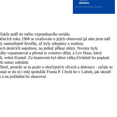
stranu
. Takže patří do mého vzpomínacího seriálu.
ěsících roku 1968 se uvažovalo o jejich obnovení (já sám jsem měl
 samozřejmě živořily, až byly zdeptány a zrušeny.
ech denících najednou, na jediný příkaz shůry. Noviny byly
áhy vzpamatoval a přestal to svinstvo dělat, a Lev Haas, který
li, velmi šťastně. Za hranicemi byl tábor války.Ovládali ho pupkatí
lo nutno zabránit.
žení, protože se tu psalo o obyčejných věcech a dokonce - začaly tu
tal se do ní i můj spolužák Franta P. Chytli ho v Labuti, jak ukradl
u a na požádání ho ukazoval.