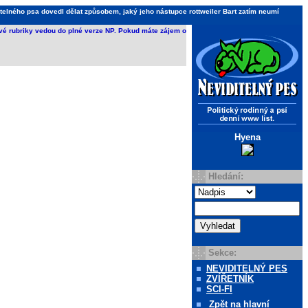
telného psa dovedl dělat způsobem, jaký jeho nástupce rottweiler Bart zatím neumí
ivé rubriky vedou do plné verze NP. Pokud máte zájem o
Hyena
Hledání:
Sekce:
NEVIDITELNÝ PES
ZVÍŘETNÍK
SCI-FI
Zpět
na hlavní