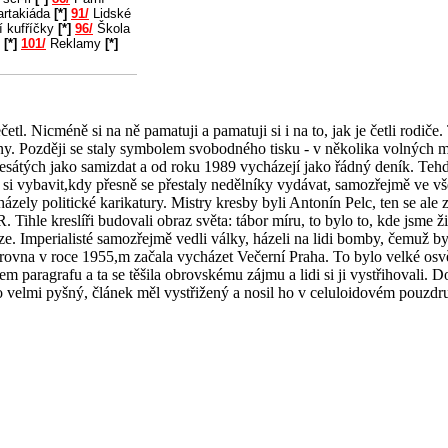
rtakiáda
[*]
91/
Lidské
í kufříčky
[*]
96/
Škola
u
[*]
101/
Reklamy
[*]
l. Nicméně si na ně pamatuji a pamatuji si i na to, jak je četli rodiče
ny. Později se staly symbolem svobodného tisku - v několika volných m
sátých jako samizdat a od roku 1989 vycházejí jako řádný deník. Tehdy
si vybavit,kdy přesně se přestaly nedělníky vydávat, samozřejmě ve vš
zely politické karikatury. Mistry kresby byli Antonín Pelc, ten se ale z
ihle kreslíři budovali obraz světa: tábor míru, to bylo to, kde jsme ži
rize. Imperialisté samozřejmě vedli války, házeli na lidi bomby, čemuž by
ovna v roce 1955,m začala vycházet Večerní Praha. To bylo velké osvě
paragrafu a ta se těšila obrovskému zájmu a lidi si ji vystřihovali. Dos
o velmi pyšný, článek měl vystřižený a nosil ho v celuloidovém pouzdr