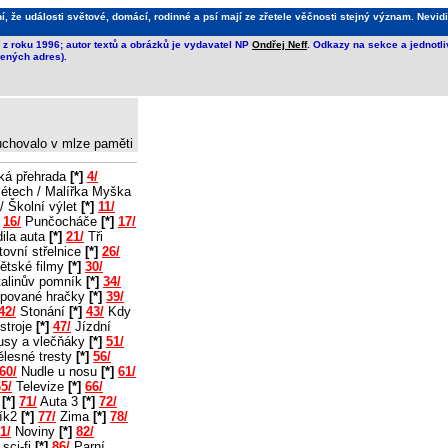
že události světové, domácí, rodinné a psí mají ze zřetele věčnosti stejný význam. Nevidi
z roku 1996; autor textů a obrázků je vydavatel NP
Ondřej Neff
. Odkazy na sekce a jednotl
ených adres).
 uchovalo v mlze paměti
ká přehrada
[*]
4/
létech / Malířka Myška
/ Školní výlet
[*]
11/
16/
Punčocháče
[*]
17/
ila auta
[*]
21/
Tři
ovní střelnice
[*]
26/
ětské filmy
[*]
30/
alinův pomník
[*]
34/
pované hračky
[*]
39/
42/
Stonání
[*]
43/
Kdy
stroje
[*]
47/
Jízdní
usy a vlečňáky
[*]
51/
lesné tresty
[*]
56/
60/
Nudle u nosu
[*]
61/
5/
Televize
[*]
66/
2
[*]
71/
Auta 3
[*]
72/
ík2
[*]
77/
Zima
[*]
78/
1/
Noviny
[*]
82/
sci-fi
[*]
86/
Parní