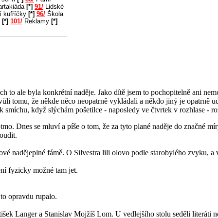
rtakiáda
[*]
91/
Lidské
í kufříčky
[*]
96/
Škola
u
[*]
101/
Reklamy
[*]
ech to ale byla konkrétní naděje. Jako dítě jsem to pochopitelně ani ne
kvůli tomu, že někde něco neopatrně vykládali a někdo jiný je opatrně u
k smíchu, když slýchám pošetilce - naposledy ve čtvrtek v rozhlase - r
ptmo. Dnes se mluví a píše o tom, že za tyto plané naděje do značné 
oudit.
ové nadějeplné fámě. O Silvestra lili olovo podle starobylého zvyku, a 
ení fyzicky možné tam jet.
 to opravdu rupalo.
tišek Langer a Stanislav Mojžíš Lom. U vedlejšího stolu seděli literáti n