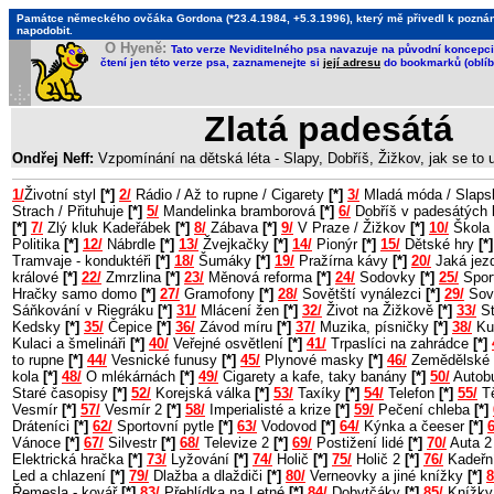
Památce německého ovčáka Gordona (*23.4.1984, +5.3.1996), který mě přivedl k poznání, 
napodobit.
O Hyeně:
Tato verze Neviditelného psa navazuje na původní koncepci 
čtení jen této verze psa, zaznamenejte si
její adresu
do bookmarků (oblíb
Zlatá padesátá
Ondřej Neff:
Vzpomínání na dětská léta - Slapy, Dobříš, Žižkov, jak se to
1/
Životní styl
[*]
2/
Rádio / Až to rupne / Cigarety
[*]
3/
Mladá móda / Slaps
Strach / Přituhuje
[*]
5/
Mandelinka bramborová
[*]
6/
Dobříš v padesátých 
[*]
7/
Zlý kluk Kadeřábek
[*]
8/
Zábava
[*]
9/
V Praze / Žižkov
[*]
10/
Škola 
Politika
[*]
12/
Nábrdle
[*]
13/
Žvejkačky
[*]
14/
Pionýr
[*]
15/
Dětské hry
[*]
Tramvaje - konduktéři
[*]
18/
Šumáky
[*]
19/
Pražírna kávy
[*]
20/
Jaká jezd
králové
[*]
22/
Zmrzlina
[*]
23/
Měnová reforma
[*]
24/
Sodovky
[*]
25/
Sport
Hračky samo domo
[*]
27/
Gramofony
[*]
28/
Sovětští vynálezci
[*]
29/
Sov
Sáňkování v Riegráku
[*]
31/
Mlácení žen
[*]
32/
Život na Žižkově
[*]
33/
St
Kedsky
[*]
35/
Čepice
[*]
36/
Závod míru
[*]
37/
Muzika, písničky
[*]
38/
Ku
Kulaci a šmelináři
[*]
40/
Veřejné osvětlení
[*]
41/
Trpaslíci na zahrádce
[*]
to rupne
[*]
44/
Vesnické funusy
[*]
45/
Plynové masky
[*]
46/
Zemědělské 
kola
[*]
48/
O mlékárnách
[*]
49/
Cigarety a kafe, taky banány
[*]
50/
Autob
Staré časopisy
[*]
52/
Korejská válka
[*]
53/
Taxíky
[*]
54/
Telefon
[*]
55/
Tě
Vesmír
[*]
57/
Vesmír 2
[*]
58/
Imperialisté a krize
[*]
59/
Pečení chleba
[*]
Dráteníci
[*]
62/
Sportovní pytle
[*]
63/
Vodovod
[*]
64/
Kýnka a čeeser
[*]
6
Vánoce
[*]
67/
Silvestr
[*]
68/
Televize 2
[*]
69/
Postižení lidé
[*]
70/
Auta 
Elektrická hračka
[*]
73/
Lyžování
[*]
74/
Holič
[*]
75/
Holič 2
[*]
76/
Kadeřn
Led a chlazení
[*]
79/
Dlažba a dlaždiči
[*]
80/
Verneovky a jiné knížky
[*]
8
Řemesla - kovář
[*]
83/
Přehlídka na Letné
[*]
84/
Dobytčáky
[*]
85/
Knížky 