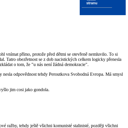
stranu
mohl vnímat přímo, protože před dětmi se otevřeně nemluvilo. To si
dal. Tatro obezřetnost se z dob nacistických celkem logicky přenesla
ozkládat o tom, že "u nás není žádná demokracie".
míry nesla odpovědnost tehdy Peroutkova Svobodná Evropa. Má smysl
vyšlo jim cosi jako gondola.
ové ražby, tehdy ještě všichni komunisté stalinisté, později všichni