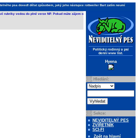
telného psa dovedl dělat způsobem, jaký jeho nástupce rottweiler Bart zatím neumí
ivé rubriky vedou do plné verze NP. Pokud máte zájem o
Hyena
Hledání:
Sekce:
NEVIDITELNÝ PES
ZVÍŘETNÍK
SCI-FI
Zpět
na hlavní