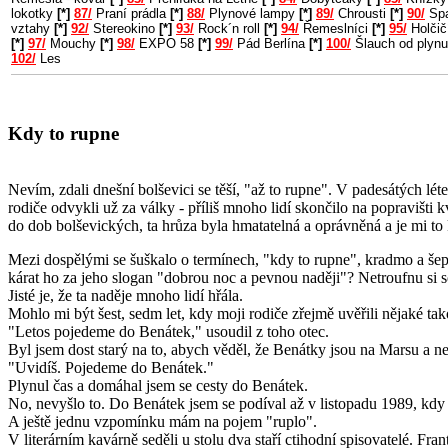
lokotky
[*]
87/
Praní prádla
[*]
88/
Plynové lampy
[*]
89/
Chrousti
[*]
90/
Spa
vztahy
[*]
92/
Stereokino
[*]
93/
Rock´n roll
[*]
94/
Řemeslníci
[*]
95/
Holčič
[*]
97/
Mouchy
[*]
98/
EXPO 58
[*]
99/
Pád Berlína
[*]
100/
Šlauch od plyn
102/
Les
Kdy to rupne
Nevím, zdali dnešní bolševici se těší, "až to rupne". V padesátých lét
rodiče odvykli už za války - příliš mnoho lidí skončilo na popravišti 
do dob bolševických, ta hrůza byla hmatatelná a oprávněná a je mi to 
Mezi dospělými se šuškalo o termínech, "kdy to rupne", kradmo a še
kárat ho za jeho slogan "dobrou noc a pevnou naději"? Netroufnu si s
Jisté je, že ta naděje mnoho lidí hřála.
Mohlo mi být šest, sedm let, kdy moji rodiče zřejmě uvěřili nějaké tak
"Letos pojedeme do Benátek," usoudil z toho otec.
Byl jsem dost starý na to, abych věděl, že Benátky jsou na Marsu a n
"Uvidíš. Pojedeme do Benátek."
Plynul čas a domáhal jsem se cesty do Benátek.
No, nevyšlo to. Do Benátek jsem se podíval až v listopadu 1989, kdy
A ještě jednu vzpomínku mám na pojem "ruplo".
V literárním kavárně seděli u stolu dva staří ctihodní spisovatelé. Fran