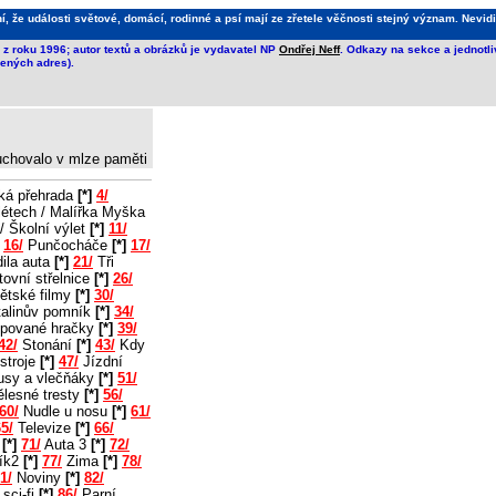
že události světové, domácí, rodinné a psí mají ze zřetele věčnosti stejný význam. Nevidi
z roku 1996; autor textů a obrázků je vydavatel NP
Ondřej Neff
. Odkazy na sekce a jednotl
ených adres).
 uchovalo v mlze paměti
ká přehrada
[*]
4/
létech / Malířka Myška
/ Školní výlet
[*]
11/
16/
Punčocháče
[*]
17/
ila auta
[*]
21/
Tři
ovní střelnice
[*]
26/
ětské filmy
[*]
30/
alinův pomník
[*]
34/
pované hračky
[*]
39/
42/
Stonání
[*]
43/
Kdy
stroje
[*]
47/
Jízdní
usy a vlečňáky
[*]
51/
lesné tresty
[*]
56/
60/
Nudle u nosu
[*]
61/
5/
Televize
[*]
66/
2
[*]
71/
Auta 3
[*]
72/
ík2
[*]
77/
Zima
[*]
78/
1/
Noviny
[*]
82/
sci-fi
[*]
86/
Parní