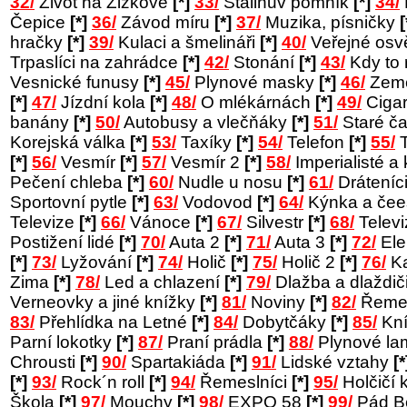
32/
Život na Žižkově
[*]
33/
Stalinův pomník
[*]
34/
Čepice
[*]
36/
Závod míru
[*]
37/
Muzika, písničky
[
hračky
[*]
39/
Kulaci a šmelináři
[*]
40/
Veřejné osv
Trpaslíci na zahrádce
[*]
42/
Stonání
[*]
43/
Kdy to
Vesnické funusy
[*]
45/
Plynové masky
[*]
46/
Země
[*]
47/
Jízdní kola
[*]
48/
O mlékárnách
[*]
49/
Cigar
banány
[*]
50/
Autobusy a vlečňáky
[*]
51/
Staré č
Korejská válka
[*]
53/
Taxíky
[*]
54/
Telefon
[*]
55/
T
[*]
56/
Vesmír
[*]
57/
Vesmír 2
[*]
58/
Imperialisté a 
Pečení chleba
[*]
60/
Nudle u nosu
[*]
61/
Dráteníc
Sportovní pytle
[*]
63/
Vodovod
[*]
64/
Kýnka a čee
Televize
[*]
66/
Vánoce
[*]
67/
Silvestr
[*]
68/
Telev
Postižení lidé
[*]
70/
Auta 2
[*]
71/
Auta 3
[*]
72/
Ele
[*]
73/
Lyžování
[*]
74/
Holič
[*]
75/
Holič 2
[*]
76/
Ka
Zima
[*]
78/
Led a chlazení
[*]
79/
Dlažba a dlaždič
Verneovky a jiné knížky
[*]
81/
Noviny
[*]
82/
Řemes
83/
Přehlídka na Letné
[*]
84/
Dobytčáky
[*]
85/
Kní
Parní lokotky
[*]
87/
Praní prádla
[*]
88/
Plynové l
Chrousti
[*]
90/
Spartakiáda
[*]
91/
Lidské vztahy
[*
[*]
93/
Rock´n roll
[*]
94/
Řemeslníci
[*]
95/
Holčičí 
Škola
[*]
97/
Mouchy
[*]
98/
EXPO 58
[*]
99/
Pád B