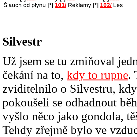
Šlauch od plynu
[*]
101/
Reklamy
[*]
102/
Les
Silvestr
Už jsem se tu zmiňoval jedn
čekání na to,
kdy to rupne
.
zviditelnilo o Silvestru, kdy
pokoušeli se odhadnout běh 
vyšlo něco jako gondola, těš
Tehdy zřejmě bylo ve vzduc