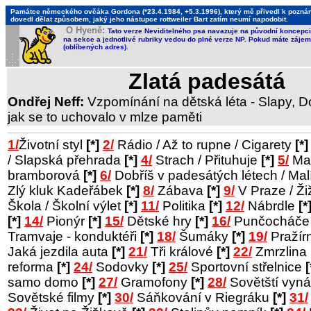
Památce německého ovčáka Gordona (*23.4.1984, +5.3.1996), který mě přivedl k poznání,
dovedl dělat způsobem, jaký jeho nástupce rottweiler Bart zatím neumí napodobit.
O Hyeně:
Tato verze Neviditelného psa navazuje na původní koncepci 
na sekce a jednotlivé rubriky vedou do plné verze NP. Pokud máte zájem 
(oblíbených adres).
Zlatá padesátá
Ondřej Neff:
Vzpomínání na dětská léta - Slapy, Do
jak se to uchovalo v mlze paměti
1/
Životní styl
[*]
2/
Rádio / Až to rupne / Cigarety
[*]
/ Slapská přehrada
[*]
4/
Strach / Přituhuje
[*]
5/
Man
bramborová
[*]
6/
Dobříš v padesátých létech / Ma
Zlý kluk Kadeřábek
[*]
8/
Zábava
[*]
9/
V Praze / Ž
Škola / Školní výlet
[*]
11/
Politika
[*]
12/
Nábrdle
[*
[*]
14/
Pionýr
[*]
15/
Dětské hry
[*]
16/
Punčocháč
Tramvaje - konduktéři
[*]
18/
Šumáky
[*]
19/
Pražír
Jaká jezdila auta
[*]
21/
Tři králové
[*]
22/
Zmrzlina
reforma
[*]
24/
Sodovky
[*]
25/
Sportovní střelnice
[
samo domo
[*]
27/
Gramofony
[*]
28/
Sovětští vyná
Sovětské filmy
[*]
30/
Sáňkování v Riegráku
[*]
31/