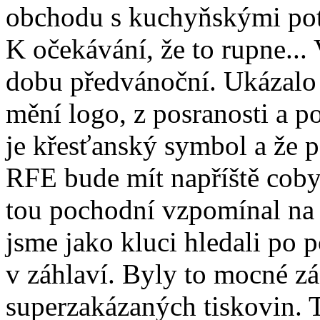
obchodu s kuchyňskými pot
K očekávání, že to rupne... 
dobu předvánoční. Ukázalo 
mění logo, z posranosti a po
je křesťanský symbol a že 
RFE bude mít napříště cob
tou pochodní vzpomínal na 
jsme jako kluci hledali po 
v záhlaví. Byly to mocné zá
superzakázaných tiskovin. T