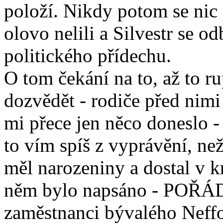
položí. Nikdy potom se nic
olovo nelili a Silvestr se o
politického přídechu.
O tom čekání na to, až to r
dozvědět - rodiče před nimi
mi přece jen něco doneslo -
to vím spíš z vyprávění, než
měl narozeniny a dostal v k
něm bylo napsáno - POŘÁD
zaměstnanci bývalého Neff