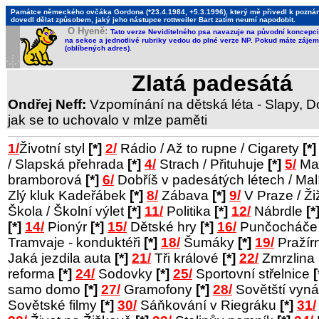
Památce německého ovčáka Gordona (*23.4.1984, +5.3.1996), který mě přivedl k poznání,
dovedl dělat způsobem, jaký jeho nástupce rottweiler Bart zatím neumí napodobit.
O Hyeně:
Tato verze Neviditelného psa navazuje na původní koncepci 
na sekce a jednotlivé rubriky vedou do plné verze NP. Pokud máte zájem 
(oblíbených adres).
Zlatá padesátá
Ondřej Neff:
Vzpomínání na dětská léta - Slapy, Do
jak se to uchovalo v mlze paměti
1/
Životní styl
[*]
2/
Rádio / Až to rupne / Cigarety
[*]
/ Slapská přehrada
[*]
4/
Strach / Přituhuje
[*]
5/
Man
bramborová
[*]
6/
Dobříš v padesátých létech / Ma
Zlý kluk Kadeřábek
[*]
8/
Zábava
[*]
9/
V Praze / Ž
Škola / Školní výlet
[*]
11/
Politika
[*]
12/
Nábrdle
[*
[*]
14/
Pionýr
[*]
15/
Dětské hry
[*]
16/
Punčocháč
Tramvaje - konduktéři
[*]
18/
Šumáky
[*]
19/
Pražír
Jaká jezdila auta
[*]
21/
Tři králové
[*]
22/
Zmrzlina
reforma
[*]
24/
Sodovky
[*]
25/
Sportovní střelnice
[
samo domo
[*]
27/
Gramofony
[*]
28/
Sovětští vyná
Sovětské filmy
[*]
30/
Sáňkování v Riegráku
[*]
31/