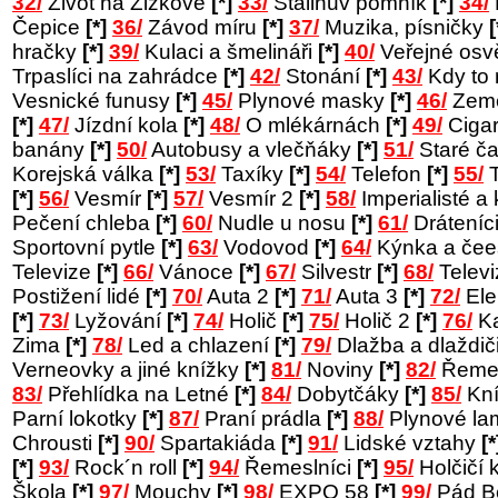
32/
Život na Žižkově
[*]
33/
Stalinův pomník
[*]
34/
Čepice
[*]
36/
Závod míru
[*]
37/
Muzika, písničky
[
hračky
[*]
39/
Kulaci a šmelináři
[*]
40/
Veřejné osv
Trpaslíci na zahrádce
[*]
42/
Stonání
[*]
43/
Kdy to
Vesnické funusy
[*]
45/
Plynové masky
[*]
46/
Země
[*]
47/
Jízdní kola
[*]
48/
O mlékárnách
[*]
49/
Cigar
banány
[*]
50/
Autobusy a vlečňáky
[*]
51/
Staré č
Korejská válka
[*]
53/
Taxíky
[*]
54/
Telefon
[*]
55/
T
[*]
56/
Vesmír
[*]
57/
Vesmír 2
[*]
58/
Imperialisté a 
Pečení chleba
[*]
60/
Nudle u nosu
[*]
61/
Dráteníc
Sportovní pytle
[*]
63/
Vodovod
[*]
64/
Kýnka a čee
Televize
[*]
66/
Vánoce
[*]
67/
Silvestr
[*]
68/
Telev
Postižení lidé
[*]
70/
Auta 2
[*]
71/
Auta 3
[*]
72/
Ele
[*]
73/
Lyžování
[*]
74/
Holič
[*]
75/
Holič 2
[*]
76/
Ka
Zima
[*]
78/
Led a chlazení
[*]
79/
Dlažba a dlaždič
Verneovky a jiné knížky
[*]
81/
Noviny
[*]
82/
Řemes
83/
Přehlídka na Letné
[*]
84/
Dobytčáky
[*]
85/
Kní
Parní lokotky
[*]
87/
Praní prádla
[*]
88/
Plynové l
Chrousti
[*]
90/
Spartakiáda
[*]
91/
Lidské vztahy
[*
[*]
93/
Rock´n roll
[*]
94/
Řemeslníci
[*]
95/
Holčičí 
Škola
[*]
97/
Mouchy
[*]
98/
EXPO 58
[*]
99/
Pád B