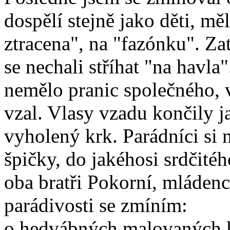
dospělí stejně jako děti, mě
ztracena", na "fazónku". Za
se nechali stříhat "na havl
nemělo pranic společného, 
vzal. Vlasy vzadu končily 
vyholený krk. Parádníci si n
špičky, do jakéhosi srdčitéh
oba bratři Pokorní, mládenc
parádivosti se zmíním:
o hedvábných malovaných k