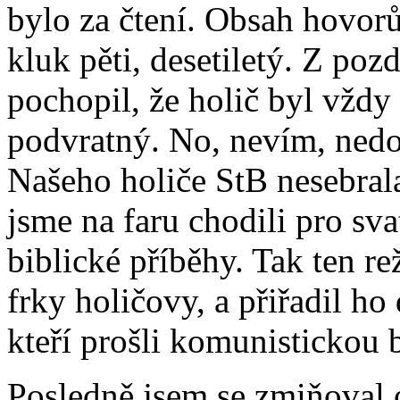
bylo za čtení. Obsah hovor
kluk pěti, desetiletý. Z poz
pochopil, že holič byl vždy 
podvratný. No, nevím, nedo
Našeho holiče StB nesebrala
jsme na faru chodili pro sv
biblické příběhy. Tak ten re
frky holičovy, a přiřadil ho
kteří prošli komunistickou 
Posledně jsem se zmiňoval o