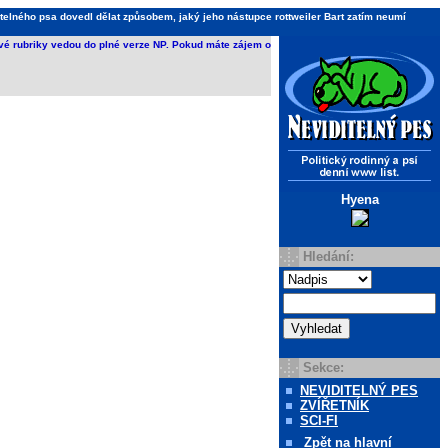
telného psa dovedl dělat způsobem, jaký jeho nástupce rottweiler Bart zatím neumí
ivé rubriky vedou do plné verze NP. Pokud máte zájem o
Hyena
Hledání:
Sekce:
NEVIDITELNÝ PES
ZVÍŘETNÍK
SCI-FI
Zpět
na hlavní