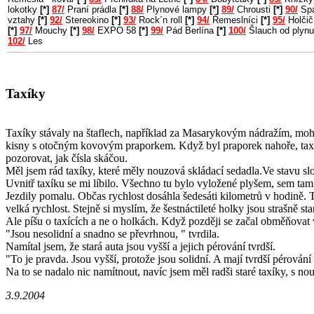
lokotky
[*]
87/
Praní prádla
[*]
88/
Plynové lampy
[*]
89/
Chrousti
[*]
90/
Spa
vztahy
[*]
92/
Stereokino
[*]
93/
Rock´n roll
[*]
94/
Řemeslníci
[*]
95/
Holčič
[*]
97/
Mouchy
[*]
98/
EXPO 58
[*]
99/
Pád Berlína
[*]
100/
Šlauch od plyn
102/
Les
Taxíky
Taxíky stávaly na štaflech, například za Masarykovým nádražím, mohu
kisny s otočným kovovým praporkem. Když byl praporek nahoře, taxík b
pozorovat, jak čísla skáčou.
Měl jsem rád taxíky, které měly nouzová skládací sedadla.Ve stavu s
Uvnitř taxíku se mi líbilo. Všechno tu bylo vyložené plyšem, sem t
Jezdily pomalu. Občas rychlost dosáhla šedesáti kilometrů v hodině. T
velká rychlost. Stejně si myslím, že šestnáctileté holky jsou strašně s
Ale píšu o taxících a ne o holkách. Když později se začal obměňova
"Jsou nesolidní a snadno se převrhnou, " tvrdila.
Namítal jsem, že stará auta jsou vyšší a jejich pérování tvrdší.
"To je pravda. Jsou vyšší, protože jsou solidní. A mají tvrdší pérování
Na to se nadalo nic namítnout, navíc jsem měl radši staré taxíky, s 
3.9.2004