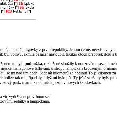
rtakiáda
[*]
91/
Lidské
í kufříčky
[*]
96/
Škola
u
[*]
101/
Reklamy
[*]
tné, hranaté pragovky z první republiky. Jenom černé, neexistovaly ta
yl volný. Jakmile pasažér nastoupil, taxikář otočil praporek dolů a tí
loženém to byla
podnožka
, rozložené sloužily k nouzovému sezení, nebo
am nějaké mahagonové táflování, u stropu lampička s broušeným ornam
ajil se mi nad tím dech. Šedesát kilometrů za hodinu! To je kilometr z
taré holky: tak mi připadaly, když mi bylo pět. Ty ještě starší, ty byly 
t vozový park, maminka odmítala jezdit v nových škodovkách.
 a víc vydrží a nepřevrhnou se."
nouzovými sedátky a lampičkami.