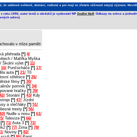
že události světové, domácí, rodinné a psí mají ze zřetele věčnosti stejný význam. Nevidi
z roku 1996; autor textů a obrázků je vydavatel NP
Ondřej Neff
. Odkazy na sekce a jednotl
ených adres).
 uchovalo v mlze paměti
ká přehrada
[*]
4/
létech / Malířka Myška
/ Školní výlet
[*]
11/
16/
Punčocháče
[*]
17/
ila auta
[*]
21/
Tři
ovní střelnice
[*]
26/
ětské filmy
[*]
30/
alinův pomník
[*]
34/
pované hračky
[*]
39/
42/
Stonání
[*]
43/
Kdy
stroje
[*]
47/
Jízdní
usy a vlečňáky
[*]
51/
lesné tresty
[*]
56/
60/
Nudle u nosu
[*]
61/
5/
Televize
[*]
66/
2
[*]
71/
Auta 3
[*]
72/
ík2
[*]
77/
Zima
[*]
78/
1/
Noviny
[*]
82/
sci-fi
[*]
86/
Parní