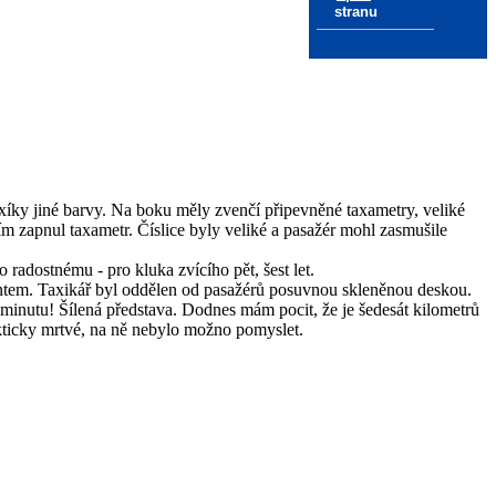
stranu
xíky jiné barvy. Na boku měly zvenčí připevněné taxametry, veliké
m zapnul taxametr. Číslice byly veliké a pasažér mohl zasmušile
 radostnému - pro kluka zvícího pět, šest let.
entem. Taxikář byl oddělen od pasažérů posuvnou skleněnou deskou.
a minutu! Šílená představa. Dodnes mám pocit, že je šedesát kilometrů
prakticky mrtvé, na ně nebylo možno pomyslet.