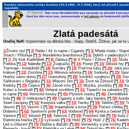
Památce německého ovčáka Gordona (*23.4.1984, +5.3.1996), který mě přivedl k poznání, 
napodobit.
O Hyeně:
Tato verze Neviditelného psa navazuje na původní koncepci 
čtení jen této verze psa, zaznamenejte si
její adresu
do bookmarků (oblíb
Zlatá padesátá
Ondřej Neff:
Vzpomínání na dětská léta - Slapy, Dobříš, Žižkov, jak se to
1/
Životní styl
[*]
2/
Rádio / Až to rupne / Cigarety
[*]
3/
Mladá móda / Slaps
Strach / Přituhuje
[*]
5/
Mandelinka bramborová
[*]
6/
Dobříš v padesátých 
[*]
7/
Zlý kluk Kadeřábek
[*]
8/
Zábava
[*]
9/
V Praze / Žižkov
[*]
10/
Škola 
Politika
[*]
12/
Nábrdle
[*]
13/
Žvejkačky
[*]
14/
Pionýr
[*]
15/
Dětské hry
[*]
Tramvaje - konduktéři
[*]
18/
Šumáky
[*]
19/
Pražírna kávy
[*]
20/
Jaká jezd
králové
[*]
22/
Zmrzlina
[*]
23/
Měnová reforma
[*]
24/
Sodovky
[*]
25/
Sport
Hračky samo domo
[*]
27/
Gramofony
[*]
28/
Sovětští vynálezci
[*]
29/
Sov
Sáňkování v Riegráku
[*]
31/
Mlácení žen
[*]
32/
Život na Žižkově
[*]
33/
St
Kedsky
[*]
35/
Čepice
[*]
36/
Závod míru
[*]
37/
Muzika, písničky
[*]
38/
Ku
Kulaci a šmelináři
[*]
40/
Veřejné osvětlení
[*]
41/
Trpaslíci na zahrádce
[*]
to rupne
[*]
44/
Vesnické funusy
[*]
45/
Plynové masky
[*]
46/
Zemědělské 
kola
[*]
48/
O mlékárnách
[*]
49/
Cigarety a kafe, taky banány
[*]
50/
Autob
Staré časopisy
[*]
52/
Korejská válka
[*]
53/
Taxíky
[*]
54/
Telefon
[*]
55/
Tě
Vesmír
[*]
57/
Vesmír 2
[*]
58/
Imperialisté a krize
[*]
59/
Pečení chleba
[*]
Dráteníci
[*]
62/
Sportovní pytle
[*]
63/
Vodovod
[*]
64/
Kýnka a čeeser
[*]
6
Vánoce
[*]
67/
Silvestr
[*]
68/
Televize 2
[*]
69/
Postižení lidé
[*]
70/
Auta 
Elektrická hračka
[*]
73/
Lyžování
[*]
74/
Holič
[*]
75/
Holič 2
[*]
76/
Kadeřn
Led a chlazení
[*]
79/
Dlažba a dlaždiči
[*]
80/
Verneovky a jiné knížky
[*]
8
Řemesla - kovář
[*]
83/
Přehlídka na Letné
[*]
84/
Dobytčáky
[*]
85/
Knížky 