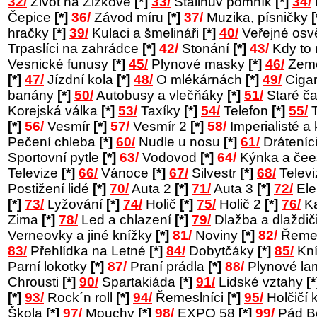
32/
Život na Žižkově
[*]
33/
Stalinův pomník
[*]
34/
Čepice
[*]
36/
Závod míru
[*]
37/
Muzika, písničky
[
hračky
[*]
39/
Kulaci a šmelináři
[*]
40/
Veřejné osv
Trpaslíci na zahrádce
[*]
42/
Stonání
[*]
43/
Kdy to
Vesnické funusy
[*]
45/
Plynové masky
[*]
46/
Země
[*]
47/
Jízdní kola
[*]
48/
O mlékárnách
[*]
49/
Cigar
banány
[*]
50/
Autobusy a vlečňáky
[*]
51/
Staré č
Korejská válka
[*]
53/
Taxíky
[*]
54/
Telefon
[*]
55/
T
[*]
56/
Vesmír
[*]
57/
Vesmír 2
[*]
58/
Imperialisté a 
Pečení chleba
[*]
60/
Nudle u nosu
[*]
61/
Dráteníc
Sportovní pytle
[*]
63/
Vodovod
[*]
64/
Kýnka a čee
Televize
[*]
66/
Vánoce
[*]
67/
Silvestr
[*]
68/
Telev
Postižení lidé
[*]
70/
Auta 2
[*]
71/
Auta 3
[*]
72/
Ele
[*]
73/
Lyžování
[*]
74/
Holič
[*]
75/
Holič 2
[*]
76/
Ka
Zima
[*]
78/
Led a chlazení
[*]
79/
Dlažba a dlaždič
Verneovky a jiné knížky
[*]
81/
Noviny
[*]
82/
Řemes
83/
Přehlídka na Letné
[*]
84/
Dobytčáky
[*]
85/
Kní
Parní lokotky
[*]
87/
Praní prádla
[*]
88/
Plynové l
Chrousti
[*]
90/
Spartakiáda
[*]
91/
Lidské vztahy
[*
[*]
93/
Rock´n roll
[*]
94/
Řemeslníci
[*]
95/
Holčičí 
Škola
[*]
97/
Mouchy
[*]
98/
EXPO 58
[*]
99/
Pád B