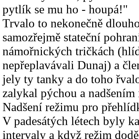
pytlík se mu ho - houpá!"
Trvalo to nekonečně dlouho
samozřejmě stateční pohrani
námořnických tričkách (hlíd
nepřeplavávali Dunaj) a čl
jely ty tanky a do toho řval
zalykal pýchou a nadšením 
Nadšení režimu pro přehlíd
V padesátých létech byly ka
intervaly a když režim dod