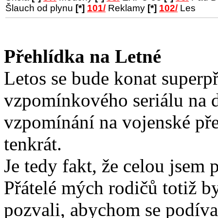
Šlauch od plynu
[*]
101/
Reklamy
[*]
102/
Les
Přehlídka na Letné
Letos se bude konat superp
vzpomínkového seriálu na d
vzpomínání na vojenské pře
tenkrát.
Je tedy fakt, že celou jsem 
Přátelé mých rodičů totiž b
pozvali, abychom se podíva