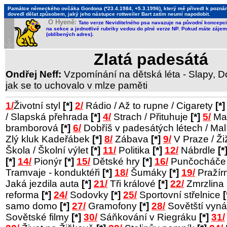
Památce německého ovčáka Gordona (*23.4.1984, +5.3.1996), který mě přivedl k poznání,
dovedl dělat způsobem, jaký jeho nástupce rottweiler Bart zatím neumí napodobit.
O Hyeně:
Tato verze Neviditelného psa navazuje na původní koncepci 
na sekce a jednotlivé rubriky vedou do plné verze NP. Pokud máte zájem 
(oblíbených adres).
Zlatá padesátá
Ondřej Neff:
Vzpomínání na dětská léta - Slapy, Do
jak se to uchovalo v mlze paměti
1/
Životní styl
[*]
2/
Rádio / Až to rupne / Cigarety
[*]
/ Slapská přehrada
[*]
4/
Strach / Přituhuje
[*]
5/
Man
bramborová
[*]
6/
Dobříš v padesátých létech / Ma
Zlý kluk Kadeřábek
[*]
8/
Zábava
[*]
9/
V Praze / Ž
Škola / Školní výlet
[*]
11/
Politika
[*]
12/
Nábrdle
[*
[*]
14/
Pionýr
[*]
15/
Dětské hry
[*]
16/
Punčocháč
Tramvaje - konduktéři
[*]
18/
Šumáky
[*]
19/
Pražír
Jaká jezdila auta
[*]
21/
Tři králové
[*]
22/
Zmrzlina
reforma
[*]
24/
Sodovky
[*]
25/
Sportovní střelnice
[
samo domo
[*]
27/
Gramofony
[*]
28/
Sovětští vyná
Sovětské filmy
[*]
30/
Sáňkování v Riegráku
[*]
31/