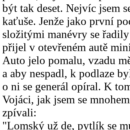
být tak deset. Nejvíc jsem s
kaťuše. Jenže jako první po
složitými manévry se řadil
přijel v otevřeném autě mi
Auto jelo pomalu, vzadu měl
a aby nespadl, k podlaze b
o ni se generál opíral. K t
Vojáci, jak jsem se mnohem 
zpívali:
"Lomský už de, pytlík se 