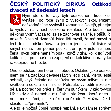
ČESKÝ POLITICKÝ CIRKUS: Odškod
dvaceti až šedesáti letech
Nyní jde o to, aby byli odškodněni lidé, kte
vyházeli po roce 1948 z vysokých škol. Pikantn
odškodnění se vyslovil i komunista Dolejš, přinej
to vyslovil na vlnách českého rozhlasu. Ale budiž, n
někomu vysmívat za to, že se zachoval slušně. Potěšující 
anketě iDnes si dvaapůl tisíce lidí myslí, že má smysl
těch letech odškodňovat, a jenom jeden a půl tisíce si
smysl nemá. Ten poměr pět ku třem je v jistém směru
čekal bych přinejmenším opak, když vidím, kolik lidí vol
kolik lidí je proti našemu zapojení do kolektivní obrany ko
raketojaderné hrozbě.
Ono to odškodnění horentní nebude. Ostatně, jaké odško
jsem se na začátku devadesátých let s paní, kterou es
sebrali, když čekala na schůzku se svým milým, s ní
svatbou a čekala s ním dítě. Potratila, vyhodili ji ze ško
dělala podřadnou práci s "černým puntíkem" v kádrových
Už nikdy dítě nemohla mít. Jak tuhle ženu, která dnes
není mezi námi, chce někdo odškodnit? Možná, že 
stačilo říct "promiňte".
Ale to je možná úplně hloupé rejpání. Fakt sám je správn