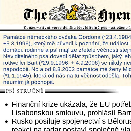
Památce německého ovčáka Gordona (*23.4.1984
+5.3.1996), který mě přivedl k poznání, že události
domácí, rodinné a psí mají ze zřetele věčnosti ste
Neviditelného psa dovedl dělat způsobem, jaký je
rottweiler Bart (*29.9.1996, + 4.9.2008) se nikdy ne
napodobit. No a od 8.8.2002 památce mé ženy Mi
(*1.1.1945), která od nás na tu věčnost odešla. To
neumím já pochopit.
Finanční krize ukázala, že EU potře
Lisabonskou smlouvu, prohlásil Bar
Rusko posiluje spojenectví s Bělor
reakci na radar postaví společně vla