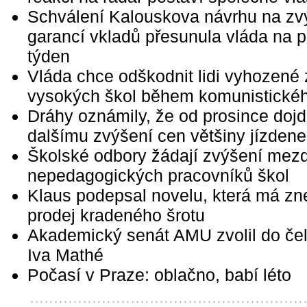
Schválení Kalouskova návrhu na zv
garancí vkladů přesunula vláda na př
týden
Vláda chce odškodnit lidi vyhozené 
vysokých škol během komunistické
Dráhy oznámily, že od prosince dojd
dalšímu zvýšení cen většiny jízden
Školské odbory žádají zvýšení mez
nepedagogických pracovníků škol
Klaus podepsal novelu, která má zn
prodej kradeného šrotu
Akademický senát AMU zvolil do čel
Iva Mathé
Počasí v Praze: oblačno, babí léto