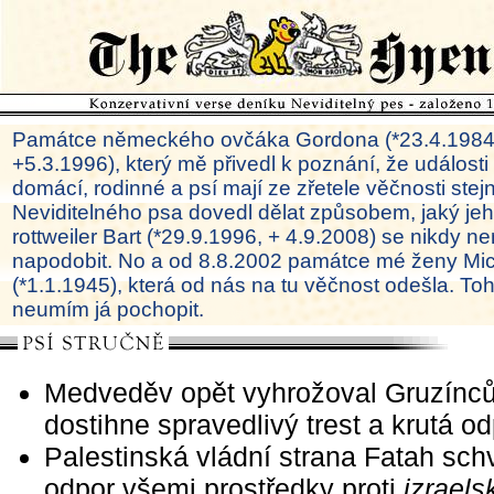
Památce německého ovčáka Gordona (*23.4.1984
+5.3.1996), který mě přivedl k poznání, že události
domácí, rodinné a psí mají ze zřetele věčnosti ste
Neviditelného psa dovedl dělat způsobem, jaký je
rottweiler Bart (*29.9.1996, + 4.9.2008) se nikdy ne
napodobit. No a od 8.8.2002 památce mé ženy Mi
(*1.1.1945), která od nás na tu věčnost odešla. To
neumím já pochopit.
Medveděv opět vyhrožoval Gruzínců
dostihne spravedlivý trest a krutá od
Palestinská vládní strana Fatah schv
odpor všemi prostředky proti
izraels