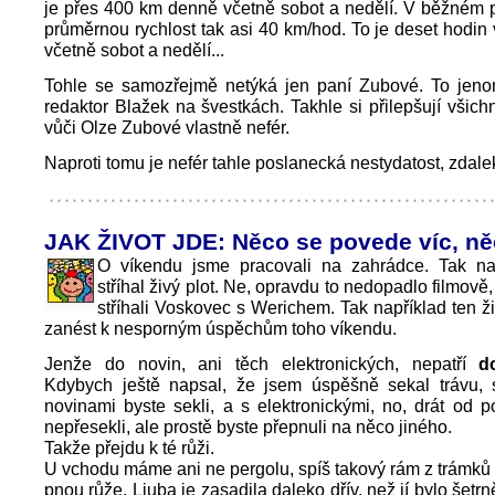
je přes 400 km denně včetně sobot a nedělí. V běžném 
průměrnou rychlost tak asi 40 km/hod. To je deset hodin
včetně sobot a nedělí...
Tohle se samozřejmě netýká jen paní Zubové. To jenom
redaktor Blažek na švestkách. Takhle si přilepšují všichn
vůči Olze Zubové vlastně nefér.
Naproti tomu je nefér tahle poslanecká nestydatost, zdale
JAK ŽIVOT JDE: Něco se povede víc, n
O víkendu jsme pracovali na zahrádce. Tak na
stříhal živý plot. Ne, opravdu to nedopadlo filmově
stříhali Voskovec s Werichem. Tak například ten ž
zanést k nesporným úspěchům toho víkendu.
Jenže do novin, ani těch elektronických, nepatří
d
Kdybych ještě napsal, že jsem úspěšně sekal trávu, 
novinami byste sekli, a s elektronickými, no, drát od p
nepřesekli, ale prostě byste přepnuli na něco jiného.
Takže přejdu k té růži.
U vchodu máme ani ne pergolu, spíš takový rám z trámků
pnou růže. Ljuba je zasadila daleko dřív, než jí bylo šetr