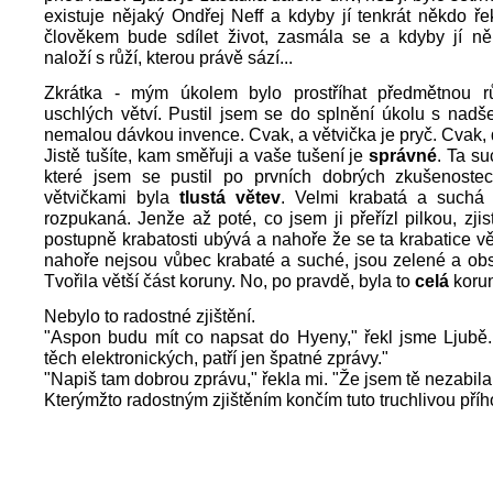
existuje nějaký Ondřej Neff a kdyby jí tenkrát někdo řek
člověkem bude sdílet život, zasmála se a kdyby jí něk
naloží s růží, kterou právě sází...
Zkrátka - mým úkolem bylo prostříhat předmětnou růž
uschlých větví. Pustil jsem se do splnění úkolu s nadše
nemalou dávkou invence. Cvak, a větvička je pryč. Cvak, 
Jistě tušíte, kam směřuji a vaše tušení je
správné
. Ta su
které jsem se pustil po prvních dobrých zkušenoste
větvičkami byla
tlustá větev
. Velmi krabatá a suchá 
rozpukaná. Jenže až poté, co jsem ji přeřízl pilkou, zjist
postupně krabatosti ubývá a nahoře že se ta krabatice vět
nahoře nejsou vůbec krabaté a suché, jsou zelené a ob
Tvořila větší část koruny. No, po pravdě, byla to
celá
korun
Nebylo to radostné zjištění.
"Aspon budu mít co napsat do Hyeny," řekl jsme Ljubě.
těch elektronických, patří jen špatné zprávy."
"Napiš tam dobrou zprávu," řekla mi. "Že jsem tě nezabila
Kterýmžto radostným zjištěním končím tuto truchlivou příh