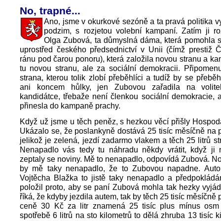
No, trapné...
Ano, jsme v okurkové sezóně a ta pravá politika 
podzim, s rozjetou volební kampaní. Zatím ji ro
Olga Zubová, ta důmyslná dáma, která pomohla se
uprostřed českého předsednictví v Unii (čímž prestiž 
ránu pod čarou ponoru), která založila novou stranu a ka
tu novou stranu, ale za sociální demokracii. Připomenu
strana, kterou tolik zlobí přeběhlíci a tudíž by se přebě
ani koncem hůlky, jen Zubovou zařadila na volite
kandidátce, třebaže není členkou sociální demokracie, a
přinesla do kampaně prachy.
Když už jsme u těch peněz, s hezkou věcí přišly Hospod
Ukázalo se, že poslankyně dostává 25 tisíc měsíčně na 
jelikož je zelená, jezdí zadarmo vlakem a těch 25 litrů s
Nenapadlo vás tedy tu náhradu někdy vrátit, když ji 
zeptaly se noviny. Mě to nenapadlo, odpovídá Zubová. No
by mě taky nenapadlo, že to Zubovou napadne. Auto
Vojtěcha Blažka to jistě taky nenapadlo a předpokládá
položil proto, aby se paní Zubová mohla tak hezky vyjádř
říká, že kdyby jezdila autem, tak by těch 25 tisíc měsíčně p
ceně 30 Kč za litr znamená 25 tisíc plus mínus osm se
spotřebě 6 litrů na sto kilometrů to dělá zhruba 13 tisíc 