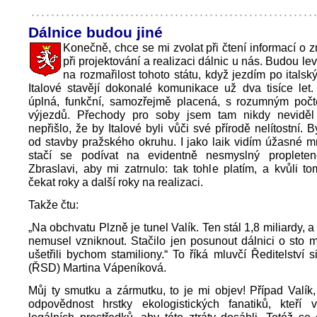
Dálnice budou jiné
Konečně, chce se mi zvolat při čtení informací o z
při projektování a realizaci dálnic u nás. Budou le
na rozmařilost tohoto státu, když jezdím po italsk
Italové stavějí dokonalé komunikace už dva tisíce let. 
úplná, funkční, samozřejmě placená, s rozumným poč
výjezdů. Přechody pro soby jsem tam nikdy nevidě
nepřišlo, že by Italové byli vůči své přírodě nelítostní.
od stavby pražského okruhu. I jako laik vidím úžasné m
stačí se podívat na evidentně nesmyslný proplete
Zbraslavi, aby mi zatrnulo: tak tohle platím, a kvůli 
čekat roky a další roky na realizaci.
Takže čtu:
„Na obchvatu Plzně je tunel Valík. Ten stál 1,8 miliardy, 
nemusel vzniknout. Stačilo jen posunout dálnici o sto me
ušetřili bychom stamiliony.“ To říká mluvčí Ředitelství s
(ŘSD) Martina Vápeníková.
Můj ty smutku a zármutku, to je mi objev! Případ Valík,
odpovědnost hrstky ekologistických fanatiků, kteří v