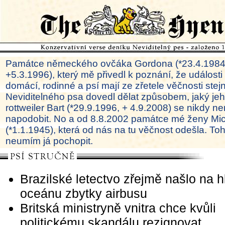
Památce německého ovčáka Gordona (*23.4.1984
+5.3.1996), který mě přivedl k poznání, že události
domácí, rodinné a psí mají ze zřetele věčnosti ste
Neviditelného psa dovedl dělat způsobem, jaký je
rottweiler Bart (*29.9.1996, + 4.9.2008) se nikdy ne
napodobit. No a od 8.8.2002 památce mé ženy Mi
(*1.1.1945), která od nás na tu věčnost odešla. To
neumím já pochopit.
Brazilské letectvo zřejmě našlo na h
oceánu zbytky airbusu
Britská ministryně vnitra chce kvůli
politickému skandálu rezignovat