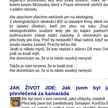
legálních prostředků, aby této ztráty dosáhli. Totéž se 
kolem tunelu Mrázovka, který v Praze ohromně ulehčil dop
v pátém obvodu.
Ale abychom všechno neházeli jen na ekologisty.
Z ekologistických obstrukcí těží a) stavební firmy, které maj
b) úplatní úředníci, kteří jim jdou na ruku. Zna
ekologistického snažení tedy jde do kapes padouch
podmazáním získali státní zakázky. S obrovským gu
přechody pro losy. Proč by nestavěli? Mají radost, když s
soudu stavba zastaví. Prachy tečou dál.
Jestli si někdo myslí, že toto neplatí o dálnici D8 mezi Ú
jistě se krutě mýlí.
Ale domnívám se, že si to nikdo soudný nemyslí.
Takže je nám tvrzeno, že to bude jiné.
Ale domnívám se, že si to nikdo soudný nemyslí.
JAK ŽIVOT JDE: Jak jsem byl já
převlečená za kamaráda
Ale byl jsem v tom nevinně, jako vždycky, ostatně.
Před lety jsem byl zaměstnaný Tamatam. Končila ši
jsem se odejít a potkal jsem na chodbě dejm