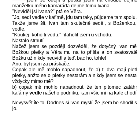
manželku mého kamaráda dejme tomu Ivana.
"Neviděl jsi Ivana?" ptá se Věra.
"Jo, sedí vedle v kafírně, jdu tam taky, půjdeme tam spolu.
Takže jsme šli, Ivan tam skutečně seděl, s Boženkou,
vedle.
"Koukej, koho ti vedu," hlaholil jsem u vchodu.
Nastalo strnutí.
Načež jsem se později dozvěděl, že dotyčný Ivan mě
Božkou pletky a Věra mu na to přišla a on svatosvatě 
Božku už nikdy neuvidí a teď, bác ho, tohle!
Ano, byl jsem za práskače.
Copak ale mě mohlo napadnout, že a) ti dva mají plet
pletky, anžto se o pletky nestarám a nikdy jsem se nestar
vždycky mimo mě?
b) copak mě mohlo napadnout, že ten pitomec zatá
kafárny
vedle
našeho podniku, kam všichni na kafe chod
Nevysvětlíte to. Dodnes si Ivan myslí, že jsem ho shodil 
jo.