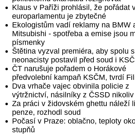
Klaus v Paříži prohlásil, že pořádat 
europarlamentu je zbytečné
Ekologistům vadí reklamy na BMW 
Mitsubishi - spotřeba a emise jsou 
písmenky
Štětina vyzval premiéra, aby spolu s
neonacisty postavil před soud i KS
ČT narušuje pořadem o Horákové
předvolební kampaň KSČM, tvrdí Fil
Dva vrhače vajec obvinila policie z
výtržnictví, násilníky z ČSSD nikoliv
Za práci v židovském ghettu náleží 
penze, rozhodl soud
Počasí v Praze: oblačno, teploty ok
stupňů