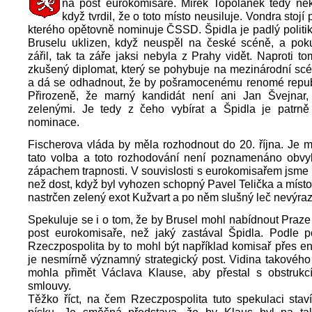
na post eurokomisaře. Mirek Topolánek tedy nek
když tvrdil, že o toto místo neusiluje. Vondra stojí p
kterého opětovně nominuje ČSSD. Špidla je padlý politik,
Bruselu uklizen, když neuspěl na české scéně, a pok
zářil, tak ta záře jaksi nebyla z Prahy vidět. Naproti t
zkušený diplomat, který se pohybuje na mezinárodní scé
a dá se odhadnout, že by pošramocenému renomé republ
Přirozeně, že marný kandidát není ani Jan Švejnar
zelenými. Je tedy z čeho vybírat a Špidla je patrně 
nominace.
Fischerova vláda by měla rozhodnout do 20. října. Je 
tato volba a toto rozhodování není poznamenáno obv
zápachem trapnosti. V souvislosti s eurokomisařem jsme si
než dost, když byl vyhozen schopný Pavel Telička a místo
nastrčen zelený exot Kužvart a po něm slušný leč nevýraz
Spekuluje se i o tom, že by Brusel mohl nabídnout Praz
post eurokomisaře, než jaký zastával Špidla. Podle po
Rzeczpospolita by to mohl být například komisař přes en
je nesmírně významný strategický post. Vidina takového
mohla přimět Václava Klause, aby přestal s obstrukc
smlouvy.
Těžko říct, na čem Rzeczpospolita tuto spekulaci stav