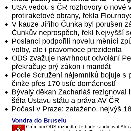
USA vedou s ČR rozhovory o nové v
protiraketové obrany, řekla Flourno
V kauze Jiřího Čunka byl porušen z
Čunkův neprospěch, řekl Nejvyšší 
Poslanci podpořili novelu měnící zp
volby, ale i pravomoce prezidenta
ODS zvažuje navrhnout odvolání Pe
překračuje prý zákon i mandát
Podle Sdružení nájemníků bojuje s 
činže přes 170 tisíc domácností
Bývalý děkan Zachariáš rezignoval i
šéfa Ústavu státu a práva AV ČR
Počasí v Praze: zataženo, nejvýš 1
Vondra do Bruselu
Grémium ODS rozhodlo, že bude kandidovat Alex