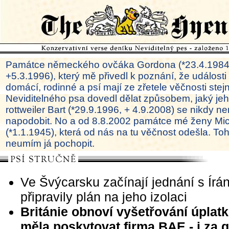
Památce německého ovčáka Gordona (*23.4.1984
+5.3.1996), který mě přivedl k poznání, že události
domácí, rodinné a psí mají ze zřetele věčnosti ste
Neviditelného psa dovedl dělat způsobem, jaký je
rottweiler Bart (*29.9.1996, + 4.9.2008) se nikdy ne
napodobit. No a od 8.8.2002 památce mé ženy Mi
(*1.1.1945), která od nás na tu věčnost odešla. To
neumím já pochopit.
Ve Švýcarsku začínají jednání s Ír
připravily plán na jeho izolaci
Británie obnoví vyšetřování úplatk
měla poskytovat firma BAE - i za 