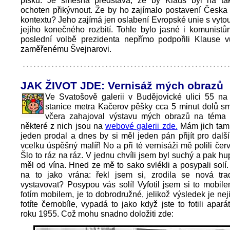
písku. Je směšná představa, že by Klaus byl na t
ochoten přikývnout. Že by ho zajímalo postavení Česka
kontextu? Jeho zajímá jen oslabení Evropské unie s vyt
jejího konečného rozbití. Tohle bylo jasné i komunistů
poslední volbě prezidenta nepřímo podpořili Klause v
zaměřenému Švejnarovi.
JAK ŽIVOT JDE: Vernisáž mých obrazů
Ve Svatošově galerii v Budějovické ulici 55 na
stanice metra Kačerov pěšky cca 5 minut dolů s
včera zahajoval výstavu mých obrazů na téma 
některé z nich jsou na
webové galerii zde.
Mám jich tam 
jeden prodal a dnes by si měl jeden pán přijít pro dalš
vcelku úspěšný malíř! No a při té vernisáži mě polili če
Šlo to ráz na ráz. V jednu chvíli jsem byl suchý a pak hu
měl od vína. Hned ze mě to sako svlékli a posypali solí
na to jako vrána: řekl jsem si, zrodila se nová tra
vystavovat? Posypou vás solí! Vyfotil jsem si to mobile
fotím mobilem, je to dobrodružné, jelikož výsledek je nej
fotíte černobíle, vypadá to jako když jste to fotili apar
roku 1955. Což mohu snadno doložiti zde: