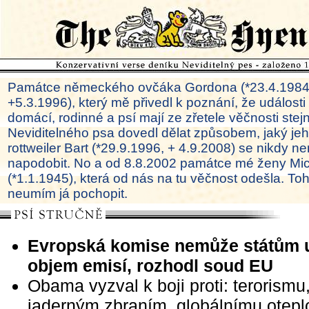
Památce německého ovčáka Gordona (*23.4.1984
+5.3.1996), který mě přivedl k poznání, že události
domácí, rodinné a psí mají ze zřetele věčnosti ste
Neviditelného psa dovedl dělat způsobem, jaký je
rottweiler Bart (*29.9.1996, + 4.9.2008) se nikdy ne
napodobit. No a od 8.8.2002 památce mé ženy Mi
(*1.1.1945), která od nás na tu věčnost odešla. To
neumím já pochopit.
Evropská komise nemůže státům u
objem emisí, rozhodl soud EU
Obama vyzval k boji proti: terorismu
jaderným zbraním, globálnímu oteplo