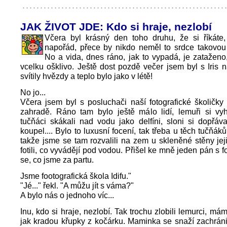
JAK ŽIVOT JDE: Kdo si hraje, nezlobí
Včera byl krásný den toho druhu, že si říkáte,
napořád, přece by nikdo neměl to srdce takovou 
No a vida, dnes ráno, jak to vypadá, je zatažen
vcelku ošklivo. Ještě dost pozdě večer jsem byl s Iris 
svítily hvězdy a teplo bylo jako v létě!
No jo...
Včera jsem byl s posluchači naší fotografické školičky
zahradě. Ráno tam bylo ještě málo lidí, lemuři si vyhř
tučňáci skákali nad vodu jako delfíni, sloni si dopřáv
koupel.... Bylo to luxusní focení, tak třeba u těch tučňák
takže jsme se tam rozvalili na zem u skleněné stěny je
fotili, co vyvádějí pod vodou. Přišel ke mně jeden pán s 
se, co jsme za partu.
Jsme footografická škola Idifu."
"Jé..." řekl. "A můžu jít s váma?"
A bylo nás o jednoho víc...
Inu, kdo si hraje, nezlobí. Tak trochu zlobili lemurci, má
jak kradou křupky z kočárku. Maminka se snaží zachráni