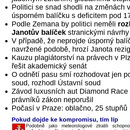
Politici se snad shodli na změnách 
úsporném balíčku s deficitem pod 
Podle Zemana by politici neměli
roz
Janotův balíček
stranickými návrhy
V případě, že neprojde úsporný balí
navržené podobě, hrozí Janota rezi
Kauzu plagiátorství na právech v Pl
řešit akademický senát
O odnětí pasu smí rozhodovat jen po
soud, rozhodl Ústavní soud
Závod luxusních aut Diamond Race
právníků zákon neporušil
Počasí v Praze: oblačno, 25 stupňů
Pokud dojde ke kompromisu, tím líp
Podobně jako meteorologové ztratili schopno