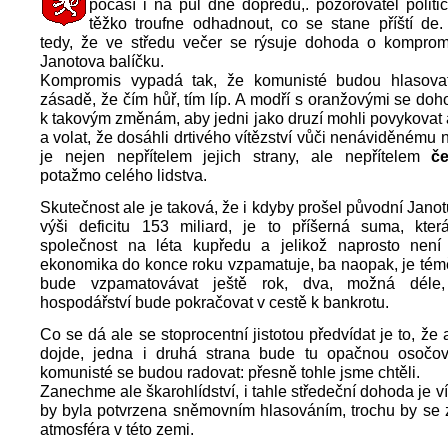
počasí i na půl dne dopředu,. pozorovatel politi
těžko troufne odhadnout, co se stane příští de
tedy, že ve středu večer se rýsuje dohoda o komprom
Janotova balíčku.
Kompromis vypadá tak, že komunisté budou hlasovat 
zásadě, že čím hůř, tím líp. A modří s oranžovými se doho
k takovým změnám, aby jedni jako druzí mohli povykovat
a volat, že dosáhli drtivého vítězství vůči nenáviděnému ne
je nejen nepřítelem jejich strany, ale nepřítelem
č
potažmo celého lidstva.
Skutečnost ale je taková, že i kdyby prošel původní Janot
výši deficitu 153 miliard, je to příšerná suma, která
společnost na léta kupředu a jelikož naprosto není 
ekonomika do konce roku vzpamatuje, ba naopak, je téměř
bude vzpamatovávat ještě rok, dva, možná déle,
hospodářství bude pokračovat v cestě k bankrotu.
Co se dá ale se stoprocentní jistotou předvídat je to, že
dojde, jedna i druhá strana bude tu opačnou osočov
komunisté se budou radovat: přesně tohle jsme chtěli.
Zanechme ale škarohlídství, i tahle středeční dohoda je v
by byla potvrzena sněmovním hlasováním, trochu by se z
atmosféra v této zemi.