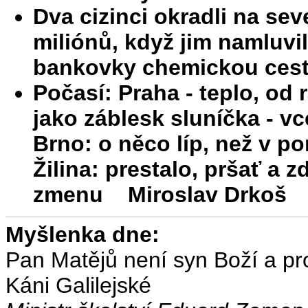
Dva cizinci okradli na sev
miliónů, když jim namluvi
bankovky chemickou ces
Počasí: Praha - teplo, od r
jako záblesk sluníčka - vc
Brno: o něco líp, než v p
Žilina: prestalo, pršať a z
zmenu Miroslav Drkoš
Myšlenka dne:
Pan Matějů není syn Boží a p
Káni Galilejské