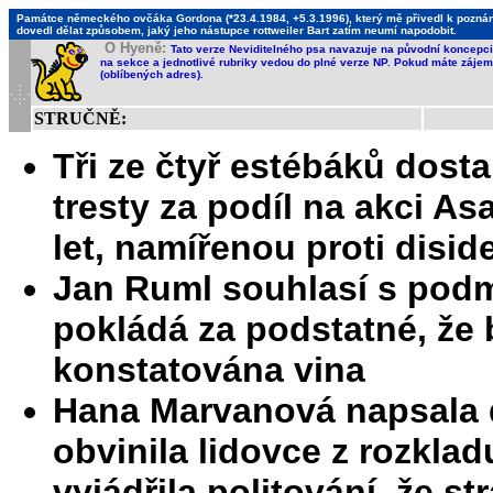
Památce německého ovčáka Gordona (*23.4.1984, +5.3.1996), který mě přivedl k poznání,
dovedl dělat způsobem, jaký jeho nástupce rottweiler Bart zatím neumí napodobit.
O Hyeně:
Tato verze Neviditelného psa navazuje na původní koncepci 
na sekce a jednotlivé rubriky vedou do plné verze NP. Pokud máte zájem 
(oblíbených adres).
STRUČNĚ:
Tři ze čtyř estébáků dosta
tresty za podíl na akci 
let, namířenou proti disi
Jan Ruml souhlasí s pod
pokládá za podstatné, že
konstatována vina
Hana Marvanová napsala 
obvinila lidovce z rozklad
vyjádřila politování, že s