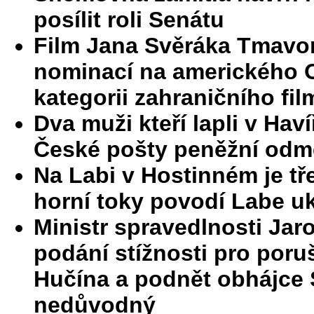
posílit roli Senátu
Film Jana Svěráka Tmavo
nominací na amerického O
kategorii zahraničního film
Dva muži kteří lapli v Hav
České pošty peněžní od
Na Labi v Hostinném je tře
horní toky povodí Labe uk
Ministr spravedlnosti Jar
podání stížnosti pro poru
Hučína a podnět obhájce S
nedůvodný