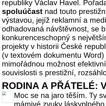
republiky Václav Havel. Pořada
spoluúčast
nad touto prestiž
výstavou, jejíž reklamní a medi
odhadovaná návštěvnost, se bu
konkurenceschopný s největším
projekty v historii České repub
(v textovém dokumentu Word) o
mimořádnou možnost efektivního
souvislosti s prestižní, rozsá
RODINA A PŘÁTELÉ: Vůn
Moc se na jaro těším. Ty s
mámivé zvuky láskyplného v