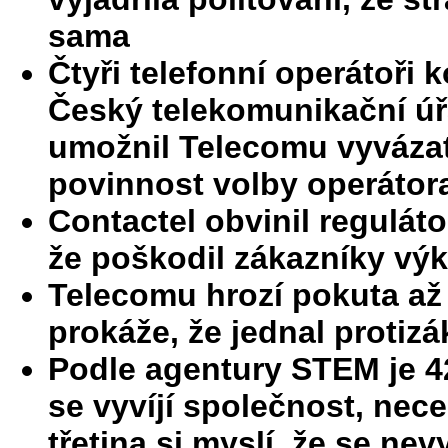
sama
Čtyři telefonní operátoři 
Český telekomunikační úřa
umožnil Telecomu vyvázat
povinnost volby operátor
Contactel obvinil regulát
že poškodil zákazníky vý
Telecomu hrozí pokuta až 
prokáže, že jednal protiz
Podle agentury STEM je 
se vyvíjí společnost, nece
třetina si myslí, že se nevy