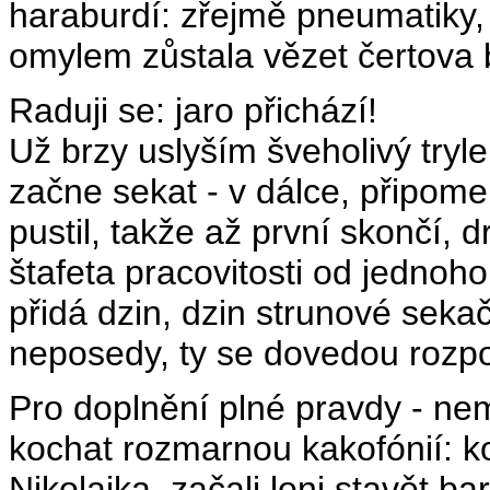
haraburdí: zřejmě pneumatiky, 
omylem zůstala vězet čertova 
Raduji se: jaro přichází!
Už brzy uslyším šveholivý try
začne sekat - v dálce, připom
pustil, takže až první skončí, 
štafeta pracovitosti od jednoh
přidá dzin, dzin strunové sekač
neposedy, ty se dovedou rozpov
Pro doplnění plné pravdy - ne
kochat rozmarnou kakofónií: 
Nikolajka, začali loni stavět 