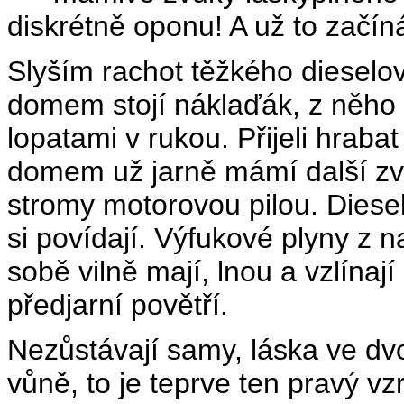
diskrétně oponu! A už to začíná
Slyším rachot těžkého dieselo
domem stojí náklaďák, z něho
lopatami v rukou. Přijeli hraba
domem už jarně mámí další zvu
stromy motorovou pilou. Diesel
si povídají. Výfukové plyny z 
sobě vilně mají, lnou a vzlína
předjarní povětří.
Nezůstávají samy, láska ve dvo
vůně, to je teprve ten pravý vz