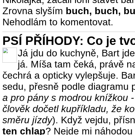
Zrovna slyším
buch, buch, b
Nehodlám to komentovat.
PSÍ PŘÍHODY: Co je tvoj
Já jdu do kuchyně, Bart jde
já. Míša tam čeká, právě na
čechrá a opticky vylepšuje. B
sedu, přesně podle diagramu ps
a pro pány s modrou knížkou - 
člověk dočetl kupříkladu, že k
směru jízdy
). Když vejdu, pří
ten chlap
? Nejde mi náhodou 