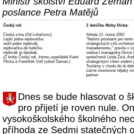
Ministr školství Eduard Zeman
poslance Petra Matějů
Český rok
Z deníčku Moby Dicka:
Česká zima (Od Luhačovic):
Středa 13. února 2002
Lepší jedna rejdovačka
"Našimi prioritami pro tento
nežli jeden rejdovák,
strategických cílů vrcholov
rejdovačka dá hubičku,
manadementu," pravila v z
rejdovák je darebák.
vedoucí managorka Divize
(Z knihy Český rok, kterou uspořádali Karel
společnosti Linda Živá. Am
Plicka a František Volf vybral Šaman.)
strategickým cílem vedení 
Textárny v chodu do té dob
začne investovat nějaký no
partner.
Dnes se bude hlasovat o 
pro přijetí je roven nule. 
vysokoškolského školného necel
příhoda ze Sedmi statečných o 