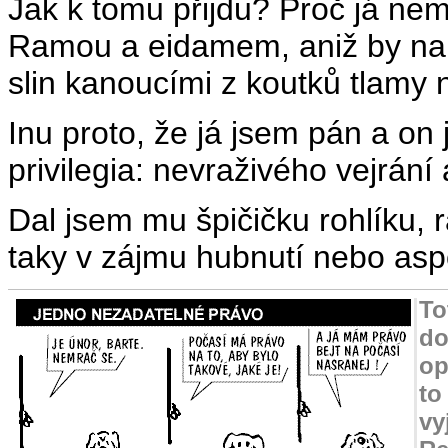
Jak k tomu přijdu? Proč já nemo
Ramou a eidamem, aniž by na 
slin kanoucími z koutků tlamy 
Inu proto, že já jsem pán a on 
privilegia: nevraživého vejrání 
Dal jsem mu špičičku rohlíku, 
taky v zájmu hubnutí nebo aspo
To
do
op
to
vy