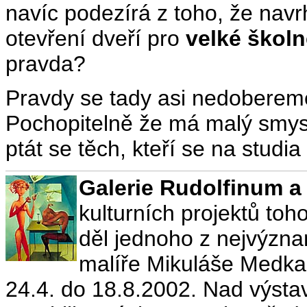
navíc podezírá z toho, že na
otevření dveří pro
velké školn
pravda?
Pravdy se tady asi nedobereme
Pochopitelně že má malý smysl
ptát se těch, kteří se na studia 
Galerie Rudolfinum a
kulturních projektů toh
děl jednoho z nejvýznam
malíře Mikuláše Medka
24.4. do 18.8.2002. Nad výstav