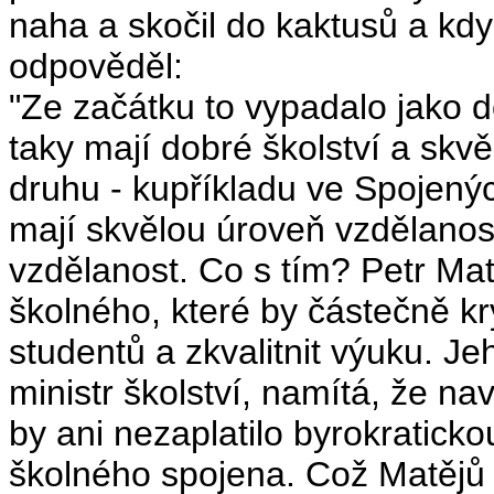
naha a skočil do kaktusů a když
odpověděl:
"Ze začátku to vypadalo jako 
taky mají dobré školství a skvě
druhu - kupříkladu ve Spojenýc
mají skvělou úroveň vzdělanos
vzdělanost. Co s tím? Petr Ma
školného, které by částečně kr
studentů a zkvalitnit výuku. 
ministr školství, namítá, že na
by ani nezaplatilo byrokratick
školného spojena. Což Matějů 