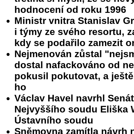
hodnocení od roku 1996
Ministr vnitra Stanislav G
i týmy ze svého resortu, za
kdy se podařilo zamezit 
Nejmenován zůstal "nejsmo
dostal nafackováno od ne
pokusil pokutovat, a ještě
ho
Václav Havel navrhl Sená
Nejvyššího soudu Eliška 
Ústavního soudu
Sněmovna zamítla návrh n