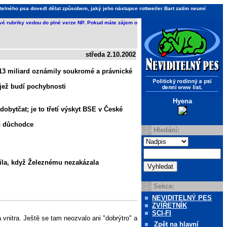
telného psa dovedl dělat způsobem, jaký jeho nástupce rottweiler Bart zatím neumí
ivé rubriky vedou do plné verze NP. Pokud máte zájem o
středa 2.10.2002
 13 miliard oznámily soukromé a právnické
jež budí pochybnosti
Hyena
dobytčat; je to třetí výskyt BSE v České
ro důchodce
Hledání:
bila, když Železnému nezakázala
Sekce:
NEVIDITELNÝ PES
ZVÍŘETNÍK
SCI-FI
 vnitra. Ještě se tam neozvalo ani "dobrýtro" a
Zpět
na hlavní