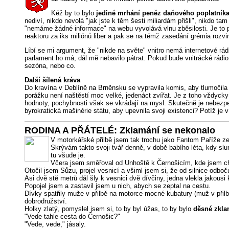
Kéž by to bylo
jediné mrhání peněz daňového poplatník
nediví, nikdo nevolá "jak jste k těm šesti miliardám přišli", nikdo 
"nemáme žádné informace" na webu vyvolává vlnu zběsilosti. Je to 
reaktoru za iks miliónů liber a pak se na témž zasedání grémia rozvi
Líbí se mi argument, že "nikde na světe" vnitro nemá internetové rád
parlament ho má, dál mě nebavilo pátrat. Pokud bude vnitrácké rádio
sezóna, nebo co.
Další šílená kráva
Do kravína v Deblíně na Brněnsku se vypravila komis, aby tlumočila 
porážku není naštěstí moc velké, jedenáct zvířat. Je z toho vždycky 
hodnoty, pochybnosti však se vkrádají na mysl. Skutečně je nebezpe
byrokratická mašinérie státu, aby upevnila svoji existenci? Potíž j
RODINA A PŘÁTELÉ: Zklamání se nekonalo
V motorkářské přilbě jsem tak trochu jako Fantom Paříže ze 
Skrývám takto svoji tvář denně, v době babího léta, kdy sl
tu všude je.
Včera jsem směřoval od Unhoště k Černošicím, kde jsem chtěl
Otočil jsem Sůzu, projel vesnicí a všiml jsem si, že od silnice odboč
Asi dvě stě metrů dál šly k vesnici dvě dívčiny, jedna vlekla jakousi 
Popojel jsem a zastavil jsem u nich, abych se zeptal na cestu.
Dívky spatřily muže v přilbě na motorce mocné kubatury (muž v přilb
dobrodružství.
Holky zlatý, pomyslel jsem si, to by byl úžas, to by bylo
děsné zkla
"Vede tahle cesta do Černošic?"
"Vede, vede," jásaly.