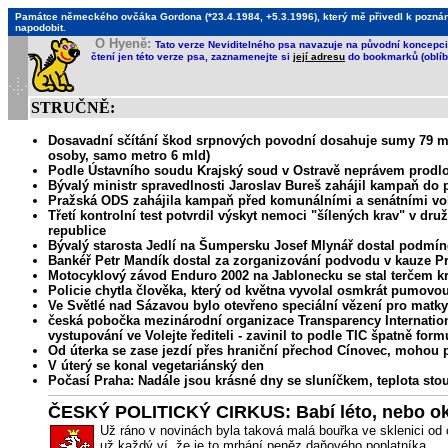
Památce německého ovčáka Gordona (*23.4.1984, +5.3.1996), který mě přivedl k poznání, 
napodobit.
O Hyeně:
Tato verze Neviditelného psa navazuje na původní koncepci 
čtení jen této verze psa, zaznamenejte si
její adresu
do bookmarků (oblíb
STRUČNĚ:
Dosavadní sčítání škod srpnových povodní dosahuje sumy 79 mili
osoby, samo metro 6 mld)
Podle Ústavního soudu Krajský soud v Ostravě neprávem prodlo
Bývalý ministr spravedlnosti Jaroslav Bureš zahájil kampaň do 
Pražská ODS zahájila kampaň před komunálními a senátními v
Třetí kontrolní test potvrdil výskyt nemoci "šílených krav" v dr
republice
Bývalý starosta Jedlí na Šumpersku Josef Mlynář dostal podmí
Bankéř Petr Mandík dostal za zorganizování podvodu v kauze Pr
Motocyklový závod Enduro 2002 na Jablonecku se stal terčem krit
Policie chytla člověka, který od května vyvolal osmkrát pumovou 
Ve Světlé nad Sázavou bylo otevřeno speciální vězení pro matky
česká pobočka mezinárodní organizace Transparency Internationa
vystupování ve Volejte řediteli - zavinil to podle TIC špatně fo
Od úterka se zase jezdí přes hraniční přechod Cínovec, mohou p
V úterý se konal vegetariánský den
Počasí Praha: Nadále jsou krásné dny se sluníčkem, teplota sto
ČESKÝ POLITICKÝ CIRKUS: Babí léto, nebo o
Už ráno v novinách byla taková malá bouřka ve sklenici od o
už každý ví, že je to mrhání peněz daňového poplatníka.