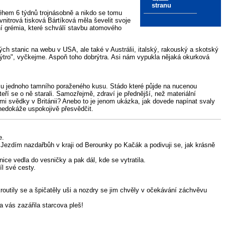
stranu
ěhem 6 týdnů trojnásobně a nikdo se tomu
vnitrová tisková Bártíková měla ševelit svoje
í grémia, které schválí stavbu atomového
ch stanic na webu v USA, ale také v Austrálii, italský, rakouský a skotský
brýtro", vyčkejme. Aspoň toho dobrýtra. Asi nám vypukla nějaká okurková
rav u jednoho tamního poraženého kusu. Stádo které půjde na nucenou
ří se o ně starali. Samozřejmě, zdraví je přednější, než materiální
mi svědky v Británii? Anebo to je jenom ukázka, jak dovede napínat svaly
 nedokáže uspokojivě přesvědčit.
e.
. Jezdím nazdařbůh v kraji od Berounky po Kačák a podivuji se, jak krásně
ice vedla do vesničky a pak dál, kde se vytratila.
íl své cesty.
routily se a špičatěly uši a nozdry se jim chvěly v očekávání záchvěvu
a vás zazářila starcova pleš!