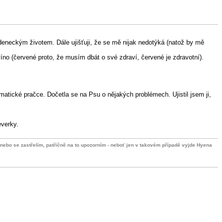
ádeneckým životem. Dále ujišťuji, že se mě nijak nedotýká (natož by mě
íno (červené proto, že musím dbát o své zdraví, červené je zdravotní).
atické pračce. Dočetla se na Psu o nějakých problémech. Ujistil jsem ji,
everky.
m nebo se zastřelím, patřičně na to upozorním - neboť jen v takovém případě vyjde Hyena