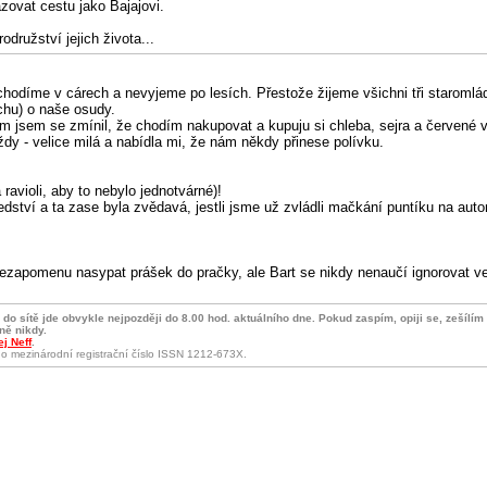
zovat cestu jako Bajajovi.
družství jejich života...
nechodíme v cárech a nevyjeme po lesích. Přestože žijeme všichni tři staroml
chu) o naše osudy.
m jsem se zmínil, že chodím nakupovat a kupuju si chleba, sejra a červené v
ždy - velice milá a nabídla mi, že nám někdy přinese polívku.
 ravioli, aby to nebylo jednotvárné)!
tví a ta zase byla zvědavá, jestli jsme už zvládli mačkání puntíku na autom
nezapomenu nasypat prášek do pračky, ale Bart se nikdy nenaučí ignorovat v
do sítě jde obvykle nejpozději do 8.00 hod. aktuálního dne. Pokud zaspím, opiji se, zešílí
lně nikdy.
j Neff
.
eno mezinárodní registrační číslo ISSN 1212-673X.