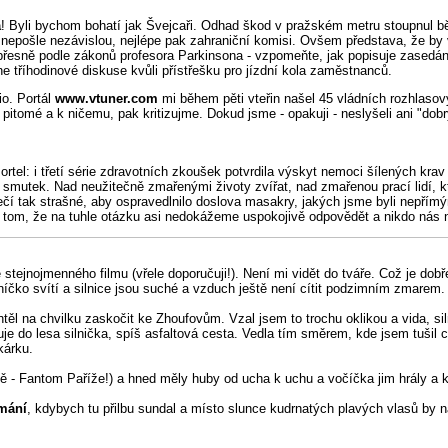
a
! Byli bychom bohatí jak Švejcaři. Odhad škod v pražském metru stoupnul b
tam nepošle nezávislou, nejlépe pak zahraniční komisi. Ovšem představa, že by 
přesně podle zákonů profesora Parkinsona - vzpomeňte, jak popisuje zasedán
ne tříhodinové diskuse kvůli přístřešku pro jízdní kola zaměstnanců.
io. Portál
www.vtuner.com
mi během pěti vteřin našel 45 vládních rozhlasový
 pitomé a k ničemu, pak kritizujme. Dokud jsme - opakuji - neslyšeli ani "do
ortel: i třetí série zdravotních zkoušek potvrdila výskyt nemoci šílených k
smutek. Nad neužitečně zmařenými životy zvířat, nad zmařenou prací lidí, kte
čí tak strašné, aby ospravedlnilo doslova masakry, jakých jsme byli nepřímý
e v tom, že na tuhle otázku asi nedokážeme uspokojivě odpovědět a nikdo nás
stejnojmenného filmu (vřele doporučuji!). Není mi vidět do tváře. Což je dobř
uníčko svítí a silnice jsou suché a vzduch ještě není cítit podzimním zmarem
 na chvilku zaskočit ke Zhoufovům. Vzal jsem to trochu oklikou a vida, siln
uje do lesa silnička, spíš asfaltová cesta. Vedla tím směrem, kde jsem tušil c
kárku.
ě - Fantom Paříže!) a hned měly huby od ucha k uchu a vočíčka jim hrály a k
mání
, kdybych tu přilbu sundal a místo slunce kudrnatých plavých vlasů by n