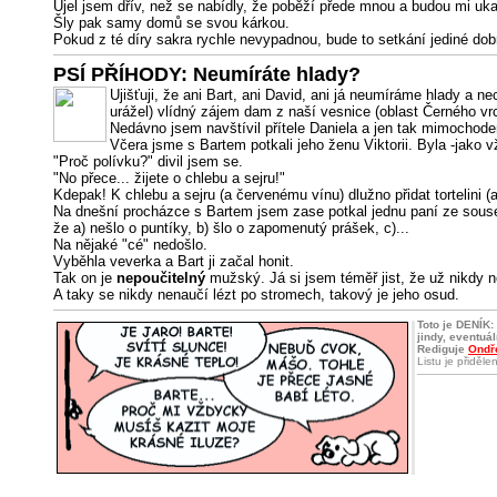
Ujel jsem dřív, než se nabídly, že poběží přede mnou a budou mi uka
Šly pak samy domů se svou kárkou.
Pokud z té díry sakra rychle nevypadnou, bude to setkání jediné dobro
PSÍ PŘÍHODY: Neumíráte hlady?
Ujišťuji, že ani Bart, ani David, ani já neumíráme hlady a 
urážel) vlídný zájem dam z naší vesnice (oblast Černého vr
Nedávno jsem navštívil přítele Daniela a jen tak mimochode
Včera jsme s Bartem potkali jeho ženu Viktorii. Byla -jako v
"Proč polívku?" divil jsem se.
"No přece... žijete o chlebu a sejru!"
Kdepak! K chlebu a sejru (a červenému vínu) dlužno přidat tortelini (a
Na dnešní procházce s Bartem jsem zase potkal jednu paní ze souseds
že a) nešlo o puntíky, b) šlo o zapomenutý prášek, c)...
Na nějaké "cé" nedošlo.
Vyběhla veverka a Bart ji začal honit.
Tak on je
nepoučitelný
mužský. Já si jsem téměř jist, že už nikdy 
A taky se nikdy nenaučí lézt po stromech, takový je jeho osud.
Toto je DENÍK:
jindy, eventuá
Rediguje
Ondře
Listu je přiděl