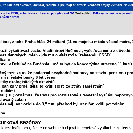
že události světové, domácí, rodinné a psí mají ze zřetele věčnosti stejný význam. Nevidi
z roku 1996; autor textů a obrázků je vydavatel NP
Ondřej Neff
. Odkazy na sekce a jednotl
ených adres).
ard, z toho Praha hlásí 24 miliard (11 na majetku města včetně metra,
užil vyšetřovací vazbu Vladimírovi Hučínovi, vyšetřovanému z důvodů, 
prezidentských voleb - jde mu o vítězství v "referendu ČSSD"
olbami
užstvu v Deblíně na Brněnsku, má tu být do konce týdne utraceno 11 kusů 
něný trest za to, že podepsal nevýhodné smlouvy na stavbu penzionu p
vní městské banky 8 let vězení
iky ekologistických aktivistů
paniku v Brně, dělal to kvůli zlosti ze ztráty zaměstnání
 s dětmi
l (TIC) oznámila, že Rada pro rozhlasové a televizní vysílání nepochy
rmulovaný zákon
řes něj jen vozidla do 3,5 tun, přechod byl uzavřen kvůli povodním
upá
kurková sezóna?
kurek kvůli tomu, že se na webu má objevit internetové vysílání ministerstva