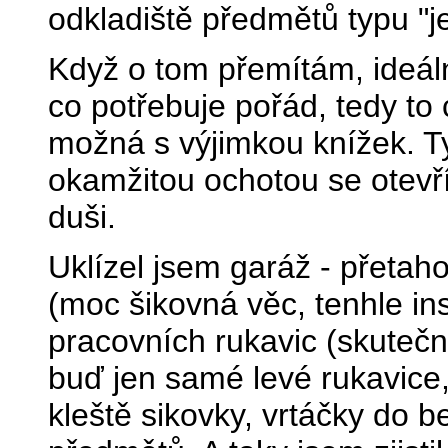
odkladiště předmětů typu "je
Když o tom přemítám, ideální
co potřebuje pořád, tedy to c
možná s výjimkou knížek. Ty 
okamžitou ochotou se otevř
duši.
Uklízel jsem garáž - přetah
(moc šikovná věc, tenhle inst
pracovních rukavic (skuteč
buď jen samé levé rukavice
kleště sikovky, vrtáčky do b