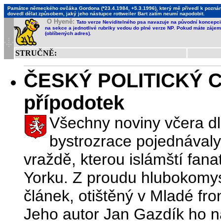
Památce německého ovčáka Gordona (*23.4.1984, +5.3.1996), který mě přivedl k poznání,
dovedl dělat způsobem, jaký jeho nástupce rottweiler Bart zatím neumí napodobit.
O Hyeně:
Tato verze Neviditelného psa navazuje na původní koncepci 
na sekce a jednotlivé rubriky vedou do plné verze NP. Pokud máte zájem 
(oblíbených adres).
STRUČNĚ:
ČESKÝ POLITICKÝ CI
přípodotek
Všechny noviny včera dl
bystrozrace pojednával
vraždě, kterou islámští fana
Yorku. Z proudu hlubokomy
článek, otištěný v Mladé fro
Jeho autor Jan Gazdík ho n