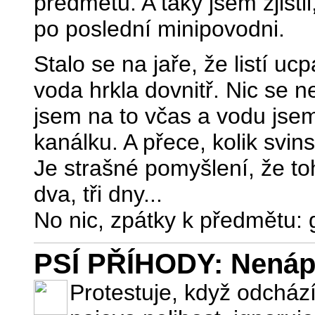
předmětů. A taky jsem zjist
po poslední minipovodni.
Stalo se na jaře, že listí u
voda hrkla dovnitř. Nic se n
jsem na to včas a vodu jse
kanálku. A přece, kolik svins
Je strašné pomyšlení, že to
dva, tři dny...
No nic, zpátky k předmětu: 
PSÍ PŘÍHODY: Nenáp
Protestuje, když odchá