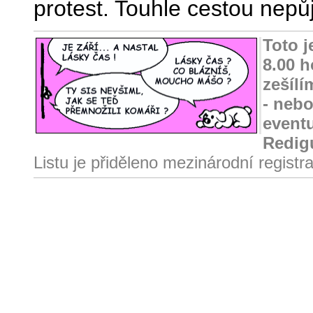
protest. Touhle cestou nepů
Toto 
8.00 h
zešílí
- nebo
event
Redig
Listu je přiděleno mezinárodní regist