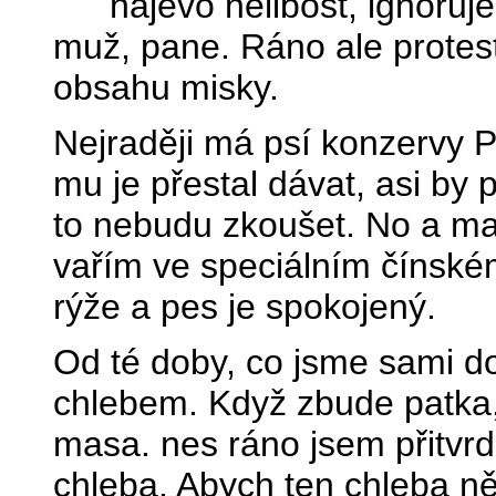
najevo nelibost, ignoruj
muž, pane. Ráno ale protest
obsahu misky.
Nejraději má psí konzervy P
mu je přestal dávat, asi by 
to nebudu zkoušet. No a mas
vařím ve speciálním čínském
rýže a pes je spokojený.
Od té doby, co jsme sami d
chlebem. Když zbude patka, 
masa. nes ráno jsem přitvrd
chleba. Abych ten chleba něja