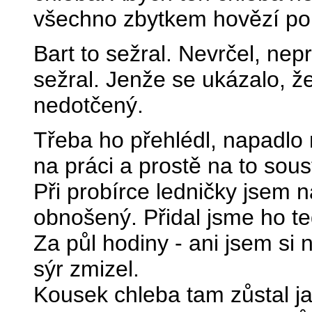
všechno zbytkem hovězí polé
Bart to sežral. Nevrčel, nep
sežral. Jenže se ukázalo, ž
nedotčený.
Třeba ho přehlédl, napadl
na práci a prostě na to sou
Při probírce ledničky jsem 
obnošený. Přidal jsme ho te
Za půl hodiny - ani jsem si 
sýr zmizel.
Kousek chleba tam zůstal j