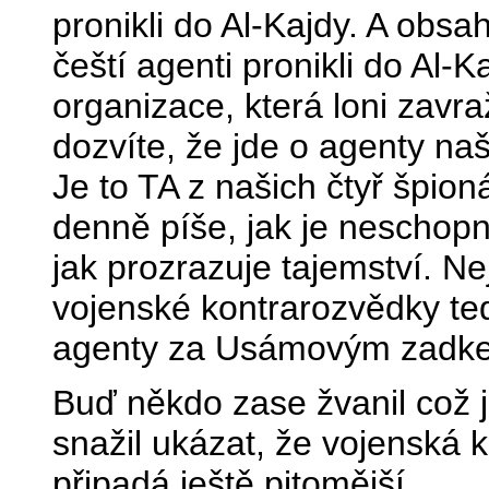
pronikli do Al-Kajdy. A obsa
čeští agenti pronikli do Al-Ka
organizace, která loni zavražd
dozvíte, že jde o agenty na
Je to TA z našich čtyř špion
denně píše, jak je neschopn
jak prozrazuje tajemství. N
vojenské kontrarozvědky teď
agenty za Usámovým zadkem.
Buď někdo zase žvanil což 
snažil ukázat, že vojenská 
připadá ještě pitomější.