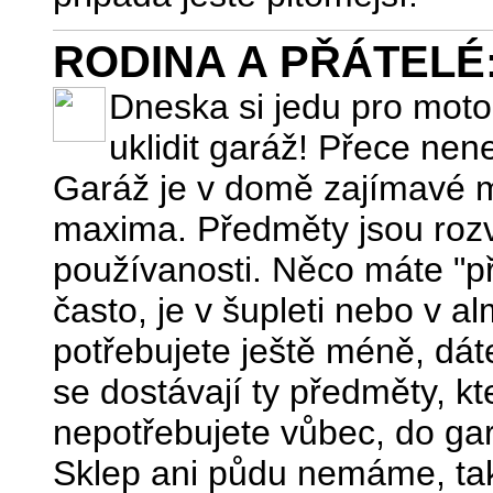
RODINA A PŘÁTELÉ: U
Dneska si jedu pro moto
uklidit garáž! Přece ne
Garáž je v domě zajímavé mí
maxima. Předměty jsou rozvr
používanosti. Něco máte "př
často, je v šupleti nebo v al
potřebujete ještě méně, dáte
se dostávají ty předměty, k
nepotřebujete vůbec, do ga
Sklep ani půdu nemáme, takž