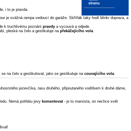
stranu
, i to je pravda.
ur je svážná rampa vedoucí do garáže. Skříňák taky hodí blinkr doprava, a
de k truchlivému poznání
pravdy
a vycouvá a odjede.
ubí, pleská na čelo a gestikuluje na
překážejícího vola
.
 se na čelo a gestikulovat, jako se gestikuluje na
couvajícího vola
.
ouhosrstého jezevčíka, rasu druhého, připoutaného vodítkem k druhé dáme,
upředu. Nemá potřebu jevy
komentovat
- je to marxista, on nechce svět
íval!