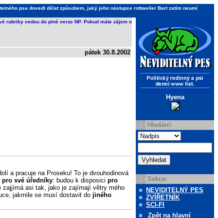
telného psa dovedl dělat způsobem, jaký jeho nástupce rottweiler Bart zatím neumí
ivé rubriky vedou do plné verze NP. Pokud máte zájem o
pátek 30.8.2002
Hyena
Hledání:
dolí a pracuje na Proseku! To je dvouhodinová
Sekce:
y
pro své úředníky
: budou k disposici
pro
zajjímá asi tak, jako je zajímají větry mého
NEVIDITELNÝ PES
uce, jakmile se musí dostavit do
jiného
ZVÍŘETNÍK
SCI-FI
Zpět
na hlavní