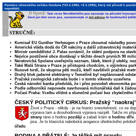
Památce německého ovčáka Gordona (*23.4.1984, +5.3.1996), který mě přivedl k poznání, 
napodobit.
O Hyeně:
Tato verze Neviditelného psa navazuje na původní koncepci 
čtení jen této verze psa, zaznamenejte si
její adresu
do bookmarků (oblíb
STRUČNĚ:
Komisař EU Gunther Verheugen v Praze zkoumal následky povodn
Americká vláda dodá do ČR vakcíny a další zdravotnický materi
Ministr zemědělství J. Palas oznámil, že státní podpora na stav
Nejvíce postižené obce dostávají v těchto dnech prvních 90 mil
Neratovická Spolana uveřejnila seznam, látek, které jí utekly, nez
Také Malá Strana v Praze je přístupná chodcům, s výjimkou pa
Rusové tvrdí, že skupina pěti mužů, kteří navštívili pražské met
Druhý blok jaderné elektrárny v Temelíně byl neplánovaně odst
Pražská zoologická zahrada bude i o tomto víkendu uzavřena
Česká národní banka předvídá, že i přes povodeň ekonomika po
Podle odborníků nepovede navrhovaná milionářská daň k žádouc
Počasí Praha: Vcelku vlídné a slunečné počasí bez zbytečného 
ČESKÝ POLITICKÝ CIRKUS: Pražský "naokraj
Život v Praze - někdy - je na hranici snesitelnosti, co se
výprava tam a dvouhodinová výprava nazpět. Takže mi připa
strany
ráno o hodinu
později
a zabalí krám
o hodinu dřív
,
psa. Je to klasická nabobská arogance úřednického poloboh
úřadu
.
RODINA A PŘÁTELÉ: Je těžké mít pravdu