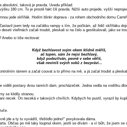
a absolutní, taková je pravda. Uvedu příklad:
u 180 cm. To je prostě fakt čili pravda. Nižší auto projede, vyšší neprojede
nou jede skříňák. Hodím blinkr doprava - za rohem obchodního domu Carrefo
astavil jsem tedy na začátku rampy s tím, že počkám, až řidič skříňáku doj
seti vteřinách začali troubit, pleskali si na čelo a gestikulovali, jako se tro
 Anebo si tiše recitovat:
Když bezhlavost svým okem klidně měříš,
ač tupen, sám že nejsi bezhlavý,
když podezříván, pevně v sebe věříš,
však neviníš svých soků z bezpráví...
ontrolním rámem a začal couvat a to přímo na mě, a já začal troubit a pleskat
me viděli postavy dvou ranních dam, procházeček. Jedna vedla na vodítku dl
y se klidily stranou.
t ani necek. On neceká v takových chvílích. Kdybych ho pustil, vyrazil by k
.
ruče.
ně jde a ty tu vyvádíš, třeštidlo jedno!" povykovala dáma.
ta. Občas po mě taky loupnul okem, jestli se dívám - a ví bůh, že jsem se d