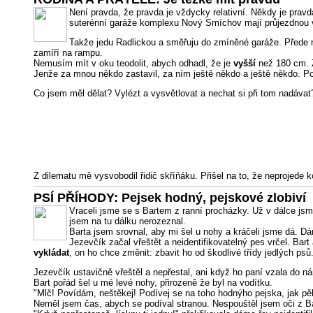
Není pravda, že pravda je vždycky relativní. Někdy je pravd
suterénní garáže komplexu Nový Smíchov mají průjezdnou výšk
Takže jedu Radlickou a směřuju do zmíněné garáže. Přede m
zamíří na rampu.
Nemusím mít v oku teodolit, abych odhadl, že je
vyšší
než 180 cm. Z
Jenže za mnou někdo zastavil, za ním ještě někdo a ještě někdo. Po de
Co jsem měl dělat? Vylézt a vysvětlovat a nechat si při tom nadávat?
Z dilematu mě vysvobodil řidič skříňáku. Přišel na to, že neprojede k
PSÍ PŘÍHODY: Pejsek hodný, pejskové zlobiví
Vraceli jsme se s Bartem z ranní procházky. Už v dálce js
jsem na tu dálku nerozeznal.
Barta jsem srovnal, aby mi šel u nohy a kráčeli jsme dá. Dám
Jezevčík začal vřeštět a neidentifikovatelný pes vrčel. Bar
vykládat
, on ho chce změnit: zbavit ho od škodlivé třídy jedlých psů
Jezevčík ustavičně vřeštěl a nepřestal, ani když ho paní vzala do ná
Bart pořád šel u mé levé nohy, přirozeně že byl na vodítku.
"Mlč! Povídám, neštěkej! Podívej se na toho hodnýho pejska, jak pěk
Neměl jsem čas, abych se podíval stranou. Nespouštěl jsem oči z Bar