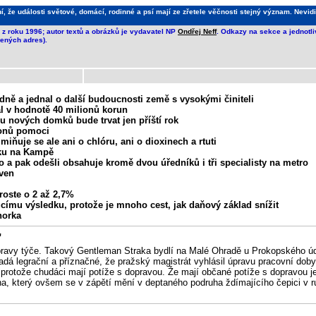
že události světové, domácí, rodinné a psí mají ze zřetele věčnosti stejný význam. Nevidi
z roku 1996; autor textů a obrázků je vydavatel NP
Ondřej Neff
. Odkazy na sekce a jednotl
ených adres).
ě a jednal o další budoucnosti země s vysokými činiteli
ál v hodnotě 40 milionů korun
bu nových domků bude trvat jen příští rok
ionů pomoci
miňuje se ale ani o chlóru, ani o dioxinech a rtuti
rku na Kampě
ro a pak odešli obsahuje kromě dvou úředníků i tři specialisty na metro
aven
roste o 2 až 2,7%
ímu výsledku, protože je mnoho cest, jak daňový základ snížit
horka
"
 dopravy týče. Takový Gentleman Straka bydlí na Malé Ohradě u Prokopského ú
dá legrační a příznačné, že pražský magistrát vyhlásil úpravu pracovní dob
 protože chudáci mají potíže s dopravou. Že mají občané potíže s dopravou je 
a, který ovšem se v zápětí mění v deptaného podruha ždímajícího čepici v r