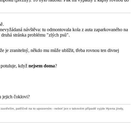
ně.
la nevyžádaná návštěva: tu odmontovala kola z auta zaparkovaného na
je druhá stránka problému "zlých psů".
e je zranitelný, někdo mu může ublížit, třeba rovnou ten divnej
 potuluje, když
nejsem doma
?
 jejich čoklovi?
e zastřelím, patřičně na to upozorním - neboť jen v takovém případě vyjde Hyena jindy,