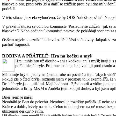
hlasovalo pro, proti bylo 39 a další se zdrželi: proti byli dnešní vlád
podrželi.
V této situaci je zcela vyloučeno, že by ODS "odešla ze sálu". Naopa
V prekérní situaci se ocitnou komunisté. Posledně se zdrželi - jak se
hlasování? Nebo opět dají komunisté najevo, že pokládají socdem za m
Ovšem nejvíce otazníků bude v koaliční části sněmovny. Jakpak se za
pachuť trapnosti.
RODINA A PŘÁTELÉ: Hra na kočku a myš
Hraji tuhle hru už dlouho - ani s kočkou, ani s myší; hraji ji 
pořád hledá brýle. Pro mne to ale je hra, vedu ji proti osudu a 
Mám troje brýle - jedny na čtení, druhé na počítač a třetí "abych viděl
Pokud jde o čtecí brýle, rozhodil jsem v prostoru tolik exemplářů, 
Druhé brýle jsou unikátní. Mají hodnotu +2,5 dioptrií a vidím jimi na
jednoduše, u firmy M&M u Anděla jsem koupil druhé, a byl jsem upří
Dnes jsem je našel.
Neodtáhl je Bart do pelechu. Neodnesl je roztržitý pošťák. Z nebe se n
Krátce a dobře, ležely na stole. Celou tu dobu jsem na ně musel bezpo
uklizenou desku? Nevím.
Už dlouho jsem neměl žádný příběh kolem koukacích brýlí. Ty mívám p