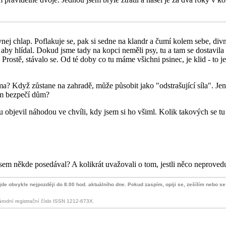
ivnej chlap. Poflakuje se, pak si sedne na klandr a čumí kolem sebe, div
 aby hlídal. Dokud jsme tady na kopci neměli psy, tu a tam se dostavi
. Prostě, stávalo se. Od té doby co tu máme všichni psinec, je klid - to 
a? Když zůstane na zahradě, může působit jako "odstrašující síla". Jenž
ím bezpečí dům?
 objevil náhodou ve chvíli, kdy jsem si ho všiml. Kolik takových se tu
em někde posedával? A kolikrát uvažovali o tom, jestli něco neprovedu
 jde obvykle nejpozději do 8.00 hod. aktuálního dne. Pokud zaspím, opiji se, zešílím nebo s
národní registrační číslo ISSN 1212-673X.