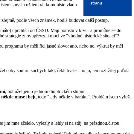
stranu
v jistém smyslu už tenkrát komunisté vládu
i zřejmě, podle všech známek, hodlá budovat další postup.
ní málo) uprchlíci od ČSSD. Mají pomstu v krvi - a promítne se do
é strategie znovupřevzetí moci ve "vhodné historické situaci"?
 programu by měli říci jasné slovo: ano, nebo ne, výkrut by měl
et coby souhrn suchých fakt, řekli byste - no jo, ten roztržitej prďola
emi
, bohužel jen o jednom dioptrickém stupni.
 někde musej bejt
, tedy "tady někde v baráku". Problém jsem vyřešil
jim mne zželelo, vylezly a lehly si na stůj, na prázdnou,čistou,
mpostu (přežily). To bylo radosti! Pak mi vypadly z kapsy rovnou do