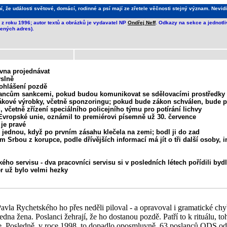
že události světové, domácí, rodinné a psí mají ze zřetele věčnosti stejný význam. Nevidi
z roku 1996; autor textů a obrázků je vydavatel NP
Ondřej Neff
. Odkazy na sekce a jednotl
ených adres).
vna projednávat
yslně
rohlášení pozdě
tnancům sankcemi, pokud budou komunikovat se sdělovacími prostředky
ákové výrobky, včetně sponzoringu; pokud bude zákon schválen, bude pla
 včetně zřízení speciálního policejního týmu pro potírání lichvy
Evropské unie, oznámil to premiérovi písemně už 30. července
 je pravé
tě jednou, když po prvním zásahu klečela na zemi; bodl ji do zad
m Srbou z korupce, podle dřívějších informací má jít o tři další osoby,
ého servisu - dva pracovníci servisu si v posledních létech pořídili byd
r už bylo velmi hezky
la Rychetského ho přes neděli piloval - a opravoval i gramatické chyb
edna žena. Poslanci žehrají, že ho dostanou pozdě. Patří to k rituálu, t
e. Posledně, v roce 1998, to dopadlo oposmluvně. 63 poslanců ODS ode