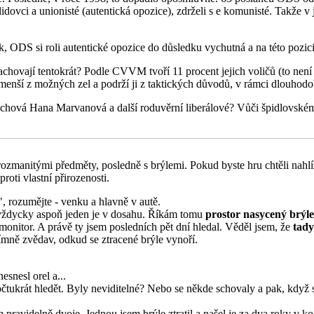
ní lidovci a unionisté (autentická opozice), zdrželi s e komunisté. Takže 
k, ODS si roli autentické opozice do důsledku vychutná a na této pozic
 zachovají tentokrát? Podle CVVM tvoří 11 procent jejich voličů (to ne
enší z možných zel a podrží ji z taktických důvodů, v rámci dlouhodob
chová Hana Marvanová a další roduvěrní liberálové? Vůči špidlovskému
s rozmanitými předměty, posledně s brýlemi. Pokud byste hru chtěli nahlíž
proti vlastní přirozenosti.
", rozumějte - venku a hlavně v autě.
že vždycky aspoň jeden je v dosahu. Říkám tomu
prostor nasycený brýl
 monitor. A právě ty jsem posledních pět dní hledal. Věděl jsem, že
tady
mně zvědav, odkud se ztracené brýle vynoří.
esnesl orel a...
čtukrát hledět. Byly neviditelné? Nebo se někde schovaly a pak, když se 
ravidelně dvoje. Jednou jsem brýle ztratil a našel je za dva roky v ko