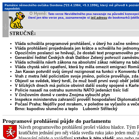
Památce německého ovčáka Gordona (*23.4.1984, +5.3.1996), který mě přivedl k poznání, 
napodobit.
O Hyeně:
Tato verze Neviditelného psa navazuje na původní koncepci 
čtení jen této verze psa, zaznamenejte si
její adresu
do bookmarků (oblíb
STRUČNĚ:
Vláda schválila programové prohlášení, v úterý ho začne sněmo
Vláda prohlášení projednávala jen krátce a schválila ho jednom
Opozičním poslanci se hněvají, že dostali text programového p
Generální ředitel Českých drah Dalibor Zelený pohrozil zaměs
Vláda schválila návrh zákona na absolutní zákaz reklamy na tab
Vláda chystá sérii opatření, která by měla omezit emigraci Romů,
Jan Kavan potvrdil svůj úmysl rezignovat na funkci v Konventu 
Vrah z metra řekl policistům svoje jméno, policie prověřuje, zda
Objevil se svědek, který tvrdí, že muž bodl první svoji oběť ješ
V blízkých dnech má policie obvinit další osoby spojené s Karle
Policie nasadí na ostrahu summitu NATO jedenáct tisíc lidí
V činžovním domě v centru Znojma vybuchl plyn
Inspekce ministerstva zahraničí prověří hospodaření Diplomatick
Počasí Praha: Nejdřív pod mrakem, v poledne se vyčasilo a veče
Brno: kupodivu slunečno a teplo Lubomír Střítecký
Programové prohlášení půjde do parlamentu
Návrh programového prohlášení prošel vládou hladce. Tým Pav
kratičkém jednání pro něj vláda svedla ruku jako jeden muž/ j
hlasování půjde o vyjádření
vztahu k této vládě
: ano nebo n