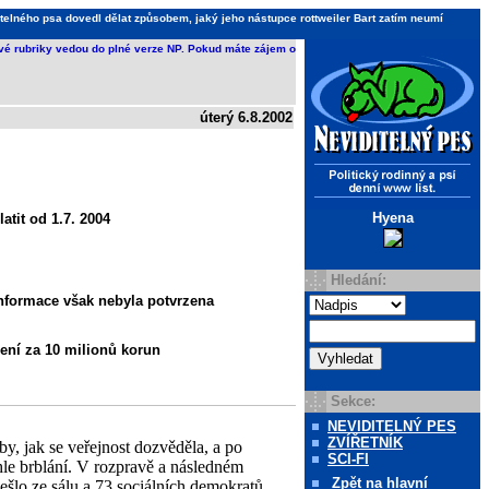
telného psa dovedl dělat způsobem, jaký jeho nástupce rottweiler Bart zatím neumí
ivé rubriky vedou do plné verze NP. Pokud máte zájem o
úterý 6.8.2002
Hyena
tit od 1.7. 2004
Hledání:
 informace však nebyla potvrzena
lení za 10 milionů korun
Sekce:
NEVIDITELNÝ PES
ZVÍŘETNÍK
y, jak se veřejnost dozvěděla, a po
SCI-FI
ohle brblání. V rozpravě a následném
Zpět
na hlavní
šlo ze sálu a 73 sociálních demokratů