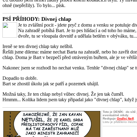
ohně (nepřežily). To bylo... písk.
PSÍ PŘÍHODY: Divnej chlap
Je to zvláštní pocit - jdete pryč z domu a venku se potuluje d
Na zahradě pobíhá Bart. Je to pes hlídací a od toho ho máme,
dvoře, tu se vloupala dovnitř a udělala betlém v obýváku, tu..
Ireně se ten divnej chlap taky nelíbil.
Řešili jsme dilema: máme nechat Barta na zahradě, nebo ho zavřít dom
chlap. Doma je Bart v bezpečí před otráveným buřtem, ale je ve větš
Nakonec jsem se rozhodl ho nechat venku. Tenhle "divnej chlap" se tu
Dopadlo to dobře.
Bart se zhostil úkolu jak se patří a pozemek uhájil.
Možná taky, že ten chlap nebyl vůbec divnej. Že jen tak čuměl.
Hmmm... Kolika lidem jsem taky připadal jako "divnej chlap", když js
Toto je DENÍK:
do sítě
eventuálně nikdy.
Rediguje
Ondřej Neff
.
Listu je přiděleno mezi