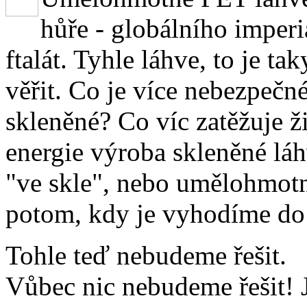
hůře - globálního imper
ftalát. Tyhle láhve, to je t
věřit. Co je více nebezpečn
skleněné? Co víc zatěžuje ži
energie výroba skleněné lá
"ve skle", nebo umělohmotn
potom, kdy je vyhodíme d
Tohle teď nebudeme řešit.
Vůbec nic nebudeme řešit! J