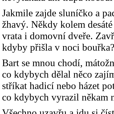
Jakmile zajde sluníčko a pa
žhavý. Někdy kolem desáté
vrata i domovní dveře. Zavř
kdyby přišla v noci bouřka
Bart se mnou chodí, mátožn
co kdybych dělal něco zají
stříkat hadicí nebo házet 
co kdybych vyrazil někam n
Všechno uzavřu a jdu si číst