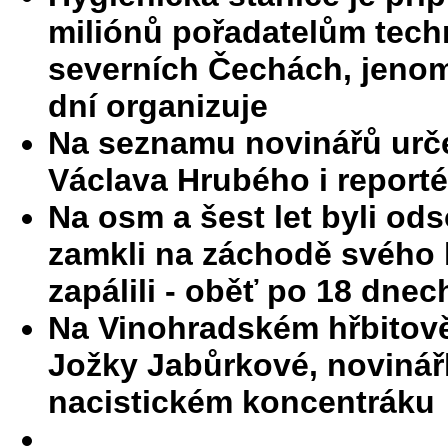
miliónů pořadatelům tech
severních Čechách, jenomž
dní organizuje
Na seznamu novinářů urče
Václava Hrubého i report
Na osm a šest let byli ods
zamkli na záchodě svého k
zapálili - oběť po 18 dnec
Na Vinohradském hřbitově
Jožky Jabůrkové, novinářk
nacistickém koncentráku