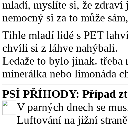
mladí, myslíte si, že zdraví
nemocný si za to může sám
Tihle mladí lidé s PET lahv
chvíli si z láhve nahýbali.
Ledaže to bylo jinak. třeba 
minerálka nebo limonáda ch
PSÍ PŘÍHODY: Případ zt
V parných dnech se musí 
Luftování na jižní straně