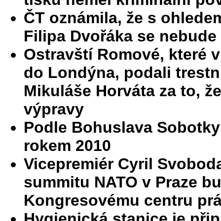
ČT oznámila, že s ohledem
Filipa Dvořáka se nebude
Ostravští Romové, které v
do Londýna, podali trest
Mikuláše Horváta za to, ž
výpravy
Podle Bohuslava Sobotky 
rokem 2010
Vicepremiér Cyril Svobod
summitu NATO v Praze bud
Kongresovému centru pr
Hygienická stanice je při