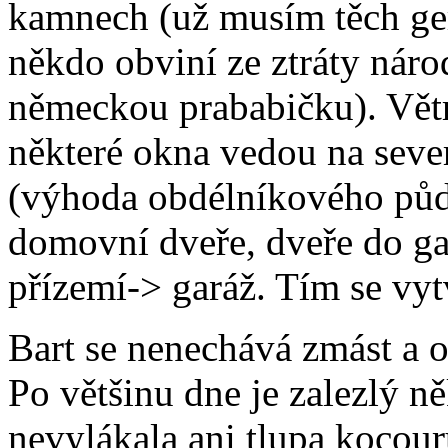
kamnech (už musím těch ge
někdo obviní ze ztráty nár
německou prababičku). Vět
některé okna vedou na sev
(výhoda obdélníkového půd
domovní dveře, dveře do gar
přízemí-> garáž. Tím se vytv
Bart se nenechává zmást a o
Po většinu dne je zalezlý n
nevylákala ani tlupa kocou