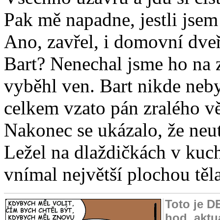
Pak mě napadne, jestli jse
Ano, zavřel, i domovní dveř
Bart? Nenechal jsme ho na 
vyběhl ven. Bart nikde nebyl
celkem vzato pán zralého věk
Nakonec se ukázalo, že neut
Ležel na dlaždičkách v kuch
vnímal největší plochou těla 
Toto je D
hod. aktu