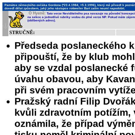
Památce německého ovčáka Gordona (*23.4.1984, +5.3.1996), který mě přivedl k poznání,
dovedl dělat způsobem, jaký jeho nástupce rottweiler Bart zatím neumí napodobit.
O Hyeně:
Tato verze Neviditelného psa navazuje na původní koncepci 
na sekce a jednotlivé rubriky vedou do plné verze NP. Pokud máte zájem 
(oblíbených adres).
STRUČNĚ:
Předseda poslaneckého 
připouští, že by klub moh
aby se vzdal poslanecké f
úvahu obavou, aby Kavan 
při svém pracovním vytíž
Pražský radní Filip Dvořá
kvůli zdravotním potížím, 
oznámila, že případ výmě
tisku neměl kriminální po