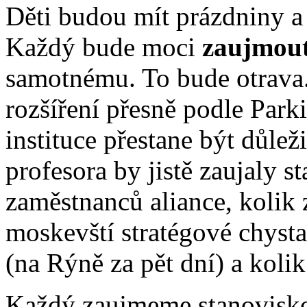
Děti budou mít prázdniny a
Každý bude moci
zaujmout
samotnému. To bude otrava
rozšíření přesně podle Park
instituce přestane být důlež
profesora by jistě zaujaly st
zaměstnanců aliance, kolik 
moskevští stratégové chysta
(na Rýně za pět dní) a koli
Každý zaujmeme stanovisko 