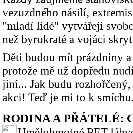
vezuzdného násilí, extrem
"mladí lidé" vytvářejí svob
než byrokraté a vojáci skry
Děti budou mít prázdniny a 
protože mě už dopředu nudí,
jiní... Jak budu rozhořčený,
akci! Teď je mi to k smíchu
RODINA A PŘÁTELÉ: Ch
Umělohmotné PET láhve j