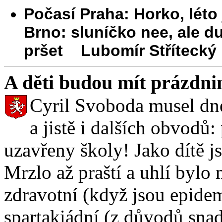
Počasí Praha: Horko, léto
Brno: sluníčko nee, ale d
pršet Lubomír Střítecký
A děti budou mít prázdni
Cyril Svoboda musel dne
a jistě i dalších obvo
uzavřeny školy! Jako dítě j
Mrzlo až praští a uhlí bylo
zdravotní (když jsou epide
spartakiádní (z důvodů sna