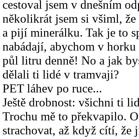
cestoval jsem v dnešním od
několikrát jsem si všiml, že
a pijí minerálku. Tak je to 
nabádají, abychom v horku h
půl litru denně! No a jak bys
dělali ti lidé v tramvaji?
PET láhev po ruce...
Ještě drobnost: všichni ti l
Trochu mě to překvapilo. O z
strachovat, až když cítí, že