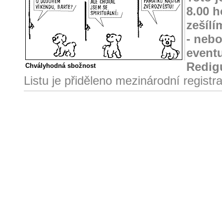
8.00 h
zešílí
- nebo
event
Redig
Chvályhodná sbožnost
Listu je přiděleno mezinárodní regist