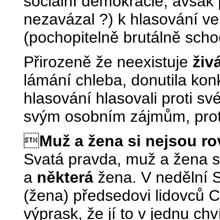
sociální demokracie, avšak 
nezavázal ?) k hlasování v
(pochopitelně brutálně sch
Přirozeně že neexistuje
živ
lámání chleba, donutila kon
hlasování hlasovali proti sv
svým osobním zájmům, prot

Muž a žena si nejsou ro
Svatá pravda, muž a žena s
a
některá
žena. V nedělní 
(žena) předsedovi lidovců C
výprask, že jí to v jednu chv