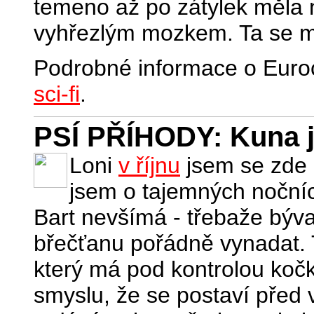
temeno až po zátylek měla 
vyhřezlým mozkem. Ta se mi 
Podrobné informace o Euro
sci-fi
.
PSÍ PŘÍHODY: Kuna j
Loni
v říjnu
jsem se zde 
jsem o tajemných nočníc
Bart nevšímá - třebaže býva
břečťanu pořádně vynadat. 
který má pod kontrolou kočk
smyslu, že se postaví před 