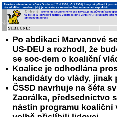
Památce německého ovčáka Gordona (*23.4.1984, +5.3.1996), který mě přivedl k poznání,
dovedl dělat způsobem, jaký jeho nástupce rottweiler Bart zatím neumí napodobit.
O Hyeně:
Tato verze Neviditelného psa navazuje na původní koncepci 
na sekce a jednotlivé rubriky vedou do plné verze NP. Pokud máte zájem 
(oblíbených adres).
STRUČNĚ:
Po abdikaci Marvanové se
US-DEU a rozhodl, že bud
se soc-dem o koaliční vlá
Koalice je odhodlána pros
kandidáty do vlády, jinak 
ČSSD navrhuje na šéfa s
Zaorálka, předsednictvo s
nástin programu koaliční
volbě přislíbili lidovci