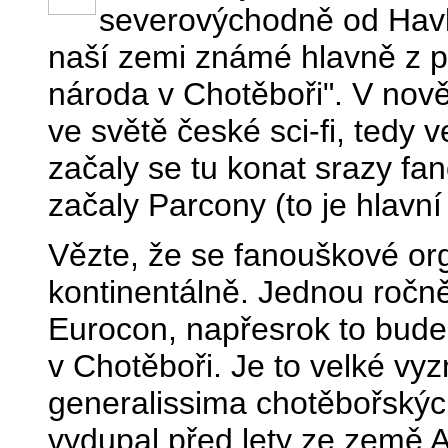
severovýchodně od Havl
naší zemi známé hlavně z p
národa v Chotěboři". V nov
ve světě české sci-fi, tedy
začaly se tu konat srazy fan
začaly Parcony (to je hlavní
Vězte, že se fanouškové orga
kontinentálně. Jednou ročn
Eurocon, napřesrok to bude 
v Chotěboři. Je to velké v
generalissima chotěbořskýc
vydupal před lety ze země 