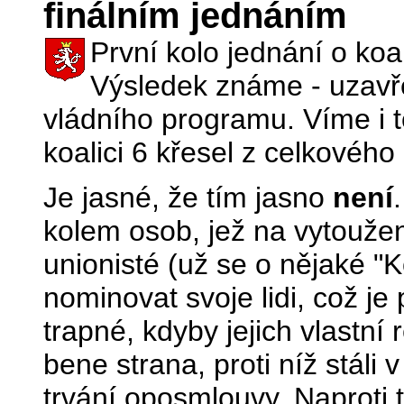
finálním jednáním
První kolo jednání o ko
Výsledek známe - uzavř
vládního programu. Víme i t
koalici 6 křesel z celkového
Je jasné, že tím jasno
není
kolem osob, jež na vytouže
unionisté (už se o nějaké "K
nominovat svoje lidi, což je
trapné, kdyby jejich vlastní 
bene strana, proti níž stáli 
trvání oposmlouvy. Naproti 