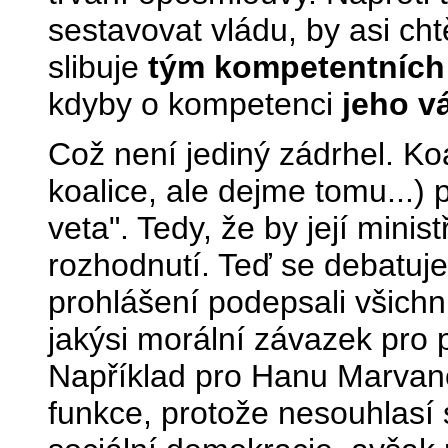
sestavovat vládu, by asi cht
slibuje
tým kompetentních 
kdyby o kompetenci
jeho v
Což není jediný zádrhel. Ko
koalice, ale dejme tomu...)
veta". Tedy, že by její minis
rozhodnutí. Teď se debatuj
prohlášení podepsali všichn
jakýsi morální závazek pro p
Například pro Hanu Marvano
funkce, protože nesouhlas