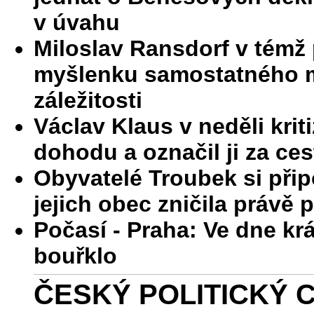
v úvahu
Miloslav Ransdorf v témž
myšlenku samostatného m
záležitosti
Václav Klaus v neděli krit
dohodu a označil ji za ce
Obyvatelé Troubek si přip
jejich obec zničila právě p
Počasí - Praha: Ve dne kr
bouřklo
ČESKÝ POLITICKÝ C