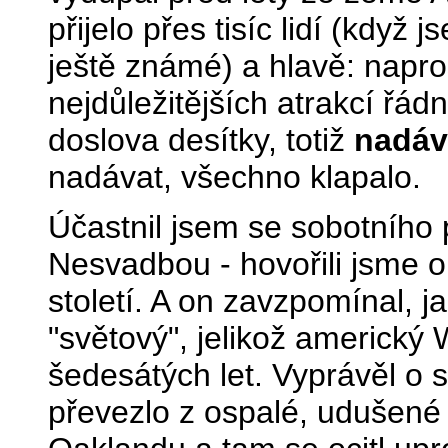
přijelo přes tisíc lidí (když 
ještě známé) a hlavě: napro
nejdůležitějších atrakcí řád
doslova desítky, totiž
nadáv
nadávat, všechno klapalo.
Účastnil jsem se sobotního
Nesvadbou - hovořili jsme o
století. A on zavzpomínal, j
"světový", jelikož americký
šedesátých let. Vyprávěl o s
převezlo z ospalé, udušené