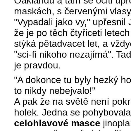
Oaklandu a tam se ocitl upr
maskách, s červenými vlasy,
"Vypadali jako vy," upřesnil 
že je po těch čtyřiceti letec
stýká pětadvacet let, a vždyc
"sci-fi nikoho nezajímá". Ta
je pravdou.
"A dokonce tu byly hezký hol
to nikdy nebejvalo!"
A pak že na světě není pokr
holek. Jedna se pohyboval
celohlavové masce
jinopla