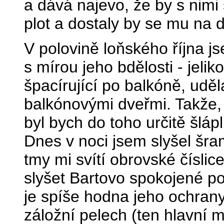
a dává najevo, že by s nimi 
plot a dostaly by se mu na 
V polovině loňského října js
s mírou jeho bdělosti - jeli
špacírující po balkóně, ud
balkónovými dveřmi. Takže, 
byl bych do toho určitě šlápl
Dnes v noci jsem slyšel šram
tmy mi svítí obrovské číslic
slyšet Bartovo spokojené po
je spíše hodna jeho ochrany,
záložní pelech (ten hlavní 