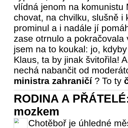
vlídná jenom na komunistu 
chovat, na chvilku, slušně i
prominul a i nadále jí pomáh
zase otrnulo a pokračovala
jsem na to koukal: jo, kdyb
Klaus, ta by jinak švitořila!
nechá nabančit od moderátork
ministra zahraničí
? To ty
RODINA A PŘÁTELÉ: 
mozkem
Chotěboř je úhledné měs