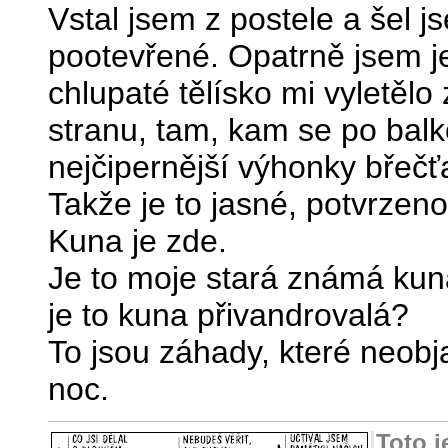
Vstal jsem z postele a šel 
pootevřené. Opatrně jsem je
chlupaté tělísko mi vyletěl
stranu, tam, kam se po balk
nejčipernější výhonky břečť
Takže je to jasné, potvrzen
Kuna je zde.
Je to moje stará známá kun
je to kuna přivandrovalá?
To jsou záhady, které neobja
noc.
Toto 