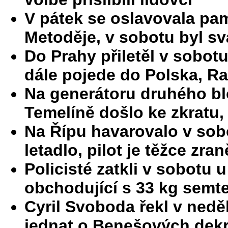
V pátek se oslavovala pam
Metoděje, v sobotu byl s
Do Prahy přiletěl v sobotu
dále pojede do Polska, R
Na generátoru druhého bl
Temelíně došlo ke zkratu,
Na Řípu havarovalo v sob
letadlo, pilot je těžce zra
Policisté zatkli v sobotu 
obchodující s 33 kg semt
Cyril Svoboda řekl v neděli
jednat o Benešových dekre